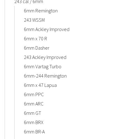
243 cal / 6mm
6mm Remington
243 WSSM
6mm Ackley Improved
6mm x 70 R
6mm Dasher
243 Ackley Improved
6mm Vartag Turbo
6mm-244 Remington
6mm x 47 Lapua
6mm PPC
6mm ARC
6mm GT
6mm BRX
6mm BR-A