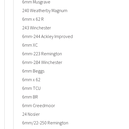
6mm Musgrave
240 Weatherby Magnum
6mm x 62 R
243 Winchester
6mm-244 Ackley Improved
6mm XC
6mm-223 Remington
6mm-284 Winchester
6mm Beggs
6mm x 62
6mm TCU
6mm BR
6mm Creedmoor
24 Nosler
6mm/22-250 Remington