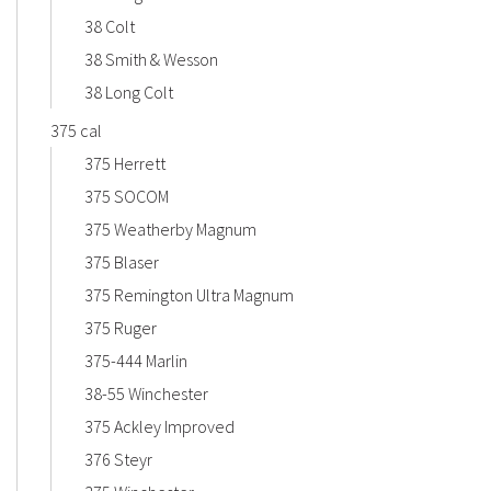
38 Colt
38 Smith & Wesson
38 Long Colt
375 cal
375 Herrett
375 SOCOM
375 Weatherby Magnum
375 Blaser
375 Remington Ultra Magnum
375 Ruger
375-444 Marlin
38-55 Winchester
375 Ackley Improved
376 Steyr