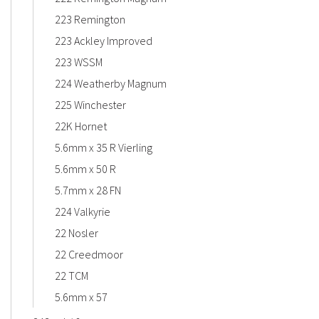
223 Remington
223 Ackley Improved
223 WSSM
224 Weatherby Magnum
225 Winchester
22K Hornet
5.6mm x 35 R Vierling
5.6mm x 50 R
5.7mm x 28 FN
224 Valkyrie
22 Nosler
22 Creedmoor
22 TCM
5.6mm x 57