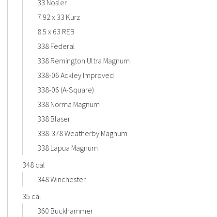
33 Nosler
7.92 x 33 Kurz
8.5 x 63 REB
338 Federal
338 Remington Ultra Magnum
338-06 Ackley Improved
338-06 (A-Square)
338 Norma Magnum
338 Blaser
338-378 Weatherby Magnum
338 Lapua Magnum
348 cal
348 Winchester
35 cal
360 Buckhammer