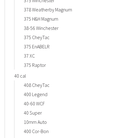
375 Winchester
378 Weatherby Magnum
375 H&H Magnum
38-56 Winchester
375 CheyTac
375 EnABELR
37 XC
375 Raptor
40 cal
408 CheyTac
400 Legend
40-60 WCF
40 Super
10mm Auto
400 Cor-Bon