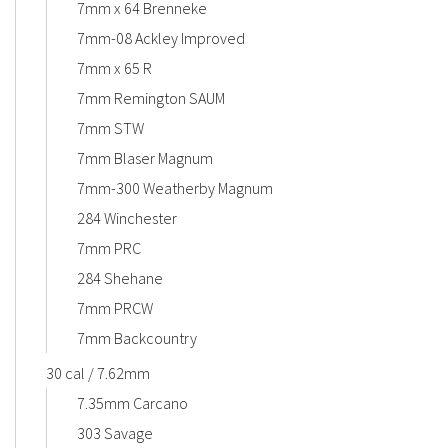
7mm x 64 Brenneke
7mm-08 Ackley Improved
7mm x 65 R
7mm Remington SAUM
7mm STW
7mm Blaser Magnum
7mm-300 Weatherby Magnum
284 Winchester
7mm PRC
284 Shehane
7mm PRCW
7mm Backcountry
30 cal / 7.62mm
7.35mm Carcano
303 Savage