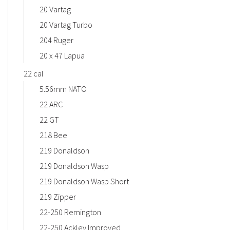
20 Vartag
20 Vartag Turbo
204 Ruger
20 x 47 Lapua
22 cal
5.56mm NATO
22 ARC
22 GT
218 Bee
219 Donaldson
219 Donaldson Wasp
219 Donaldson Wasp Short
219 Zipper
22-250 Remington
22-250 Ackley Improved