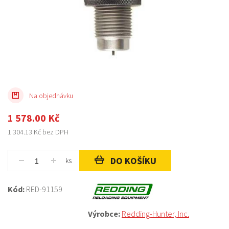
Na objednávku
1 578.00
Kč
1 304.13
Kč bez DPH
DO KOŠÍKU
ks
Kód:
RED-91159
Výrobce:
Redding-Hunter, Inc.