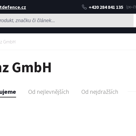
tdefence.cz
+420 284 841 135
nz GmbH
nz GmbH
ujeme
Od nejlevnějších
Od nejdražších