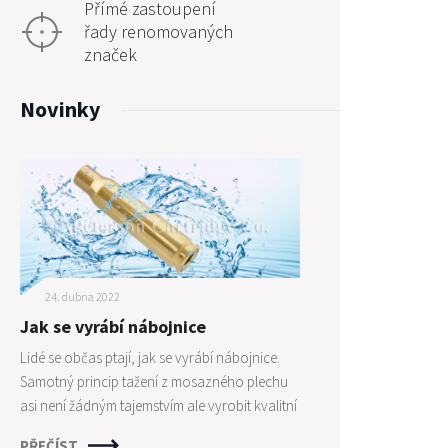
Přímé zastoupení
řady renomovaných
značek
Novinky
24. dubna 2022
Jak se vyrábí nábojnice
Lidé se občas ptají, jak se vyrábí nábojnice.
Samotný princip tažení z mosazného plechu
asi není žádným tajemstvím ale vyrobit kvalitní
nábojnice není zase tak jednoduché jak by se
PŘEČÍST