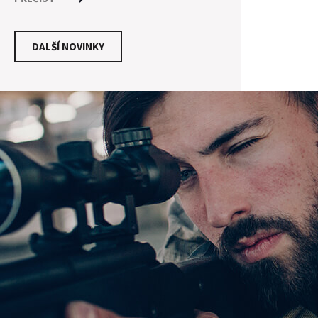
mohlo zdát. Je zapotřebí mnoha kroků a
dodržení technologických postupů pro
vytvoření kvalitní nábojnice, která poskytne
DALŠÍ NOVINKY
střelci maximální konzistenci. Pro osvětlení
procesu výroby si ukážeme výrobní proces
jednoho z nejuznávanějších výrobců
nábojnic - firmy PETERSRON CARTRIDGE.