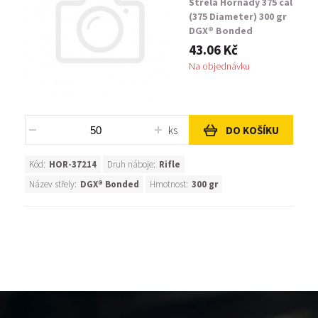
Střela Hornady 375 cal
(375 Diameter) 300 gr
DGX® Bonded
43.06 Kč
Na objednávku
ks
DO KOŠÍKU
Kód:
HOR-37214
Druh náboje:
Rifle
Název střely:
DGX® Bonded
Hmotnost:
300 gr