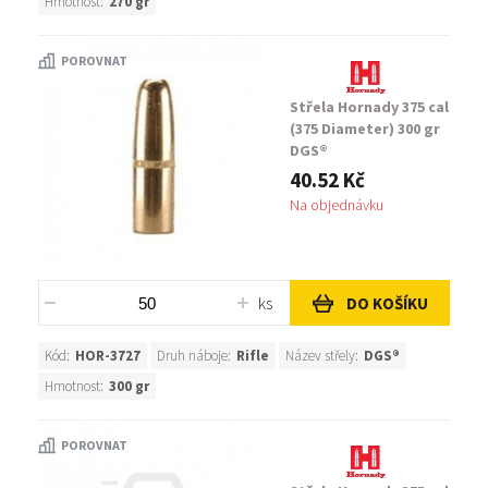
Hmotnost:
270 gr
POROVNAT
Střela Hornady 375 cal
(375 Diameter) 300 gr
DGS®
40.52 Kč
Na objednávku
ks
DO KOŠÍKU
Kód:
HOR-3727
Druh náboje:
Rifle
Název střely:
DGS®
Hmotnost:
300 gr
POROVNAT