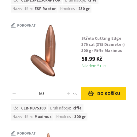
Kód:
CEB-ESPL230RAPTOR
Druh náboje:
Rifle
Název střely:
ESP Raptor
Hmotnost:
230 gr
POROVNAT
Střela Cutting Edge
375 cal (375 Diameter)
300 gr Rifle Maximus
58.99 Kč
Skladem 5+ ks
ks
DO KOŠÍKU
Kód:
CEB-M375300
Druh náboje:
Rifle
Název střely:
Maximus
Hmotnost:
300 gr
POROVNAT