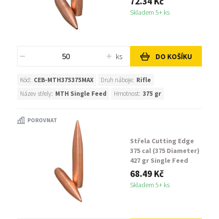
72.34 Kč
Skladem 5+ ks
ks
DO KOŠÍKU
Kód:
CEB-MTH375375MAX
Druh náboje:
Rifle
Název střely:
MTH Single Feed
Hmotnost:
375 gr
POROVNAT
Střela Cutting Edge
375 cal (375 Diameter)
427 gr Single Feed
MTAC
68.49 Kč
Skladem 5+ ks