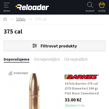
HLEDAT
KOŠÍK
Střely
375 cal
375 cal
Filtrovat produkty
Doporučujeme
Od nejlevnějších
Od nejdražších
POROVNAT
Střela Barnes 375 cal
(375 Diameter) 300 gr
Flat Base Cannelured
33.00 Kč
Skladem 5+ ks