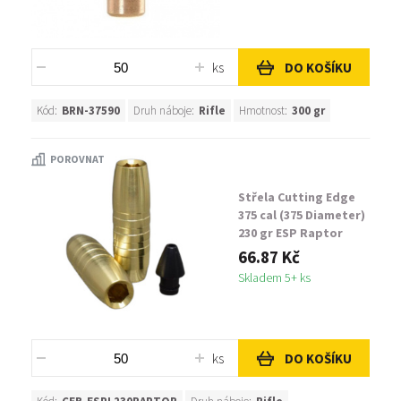
ks
DO KOŠÍKU
Kód:
BRN-37590
Druh náboje:
Rifle
Hmotnost:
300 gr
POROVNAT
Střela Cutting Edge
375 cal (375 Diameter)
230 gr ESP Raptor
66.87 Kč
Skladem 5+ ks
ks
DO KOŠÍKU