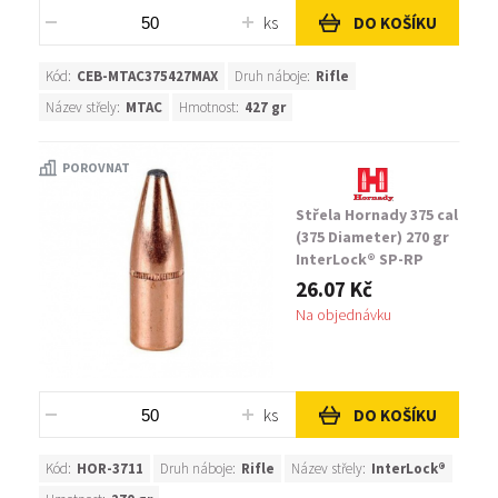
ks
DO KOŠÍKU
Kód:
CEB-MTAC375427MAX
Druh náboje:
Rifle
Název střely:
MTAC
Hmotnost:
427 gr
POROVNAT
Střela Hornady 375 cal
(375 Diameter) 270 gr
InterLock® SP-RP
26.07 Kč
Na objednávku
ks
DO KOŠÍKU
Kód:
HOR-3711
Druh náboje:
Rifle
Název střely:
InterLock®