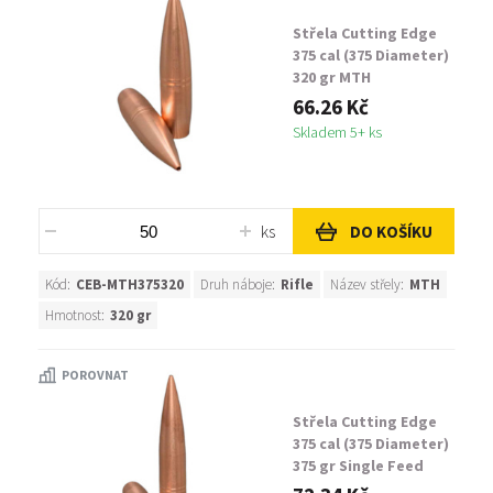
Střela Cutting Edge
375 cal (375 Diameter)
320 gr MTH
66.26 Kč
Skladem 5+ ks
ks
DO KOŠÍKU
Kód:
CEB-MTH375320
Druh náboje:
Rifle
Název střely:
MTH
Hmotnost:
320 gr
POROVNAT
Střela Cutting Edge
375 cal (375 Diameter)
375 gr Single Feed
MTH