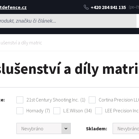
tdefence.cz
+420 284 841 135
lušenství a díly matric
slušenství a díly matr
ce
21st Century Shooting Inc.
(1)
Cortina Precision LL
Hornady
(7)
L.E.Wilson
(34)
LEE Precision Inc
Skladem