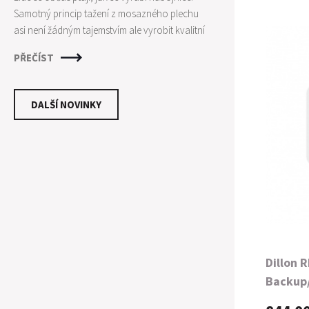
Samotný princip tažení z mosazného plechu
asi není žádným tajemstvím ale vyrobit kvalitní
nábojnice není zase tak jednoduché jak by se
PŘEČÍST
mohlo zdát. Je zapotřebí mnoha kroků a
dodržení technologických postupů pro
vytvoření kvalitní nábojnice, která poskytne
DALŠÍ NOVINKY
střelci maximální konzistenci. Pro osvětlení
procesu výroby si ukážeme výrobní proces
jednoho z nejuznávanějších výrobců
nábojnic - firmy PETERSRON CARTRIDGE.
Dillon 
Backup
10MM/