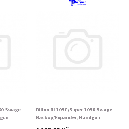
050 Swage
Dillon RL1050/Super 1050 Swage
dgun
Backup/Expander, Handgun
9MM/38Super-"F"