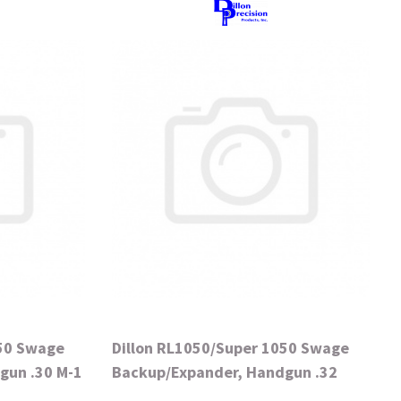
050 Swage
Dillon RL1050/Super 1050 Swage
gun .30 M-1
Backup/Expander, Handgun .32
caliber-"S"