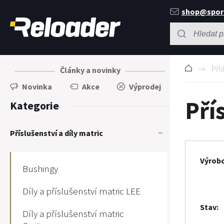
shop@spor
Přís
Články a novinky
Novinka
Akce
Výprodej
Pří
Kategorie
Příslušenství a díly matric
Výrob
Bushingy
Díly a příslušenství matric LEE
Stav
Díly a příslušenství matric