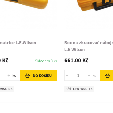
matrice L.E.Wilson
Box na zkracovač náboj
L.E.Wilson
0 Kč
661.00 Kč
Skladem 3 ks
ks
ks
DO KOŠÍKU
-WSC-DK
Kód:
LEW-WSC-TK