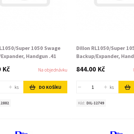
RL1050/Super 1050 Swage
Dillon RL1050/Super 1
Expander, Handgun .41
Backup/Expander, Hand
-"H"
Caliber-"E"
0 Kč
844.00 Kč
Na objednávku
ks
ks
DO KOŠÍKU
12882
Kód:
DIL-12749