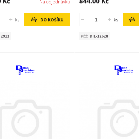
0 Kč
844.00 Kč
Na objednávku
ks
ks
DO KOŠÍKU
12912
Kód:
DIL-12628