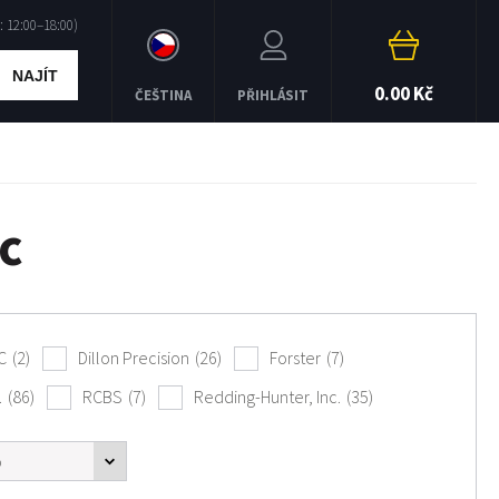
NAJÍT
0.00 Kč
ČEŠTINA
PŘIHLÁSIT
ic
C
(2)
Dillon Precision
(26)
Forster
(7)
.
(86)
RCBS
(7)
Redding-Hunter, Inc.
(35)