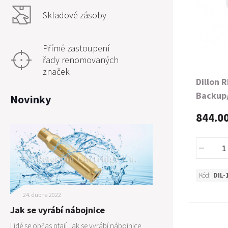
Skladové zásoby
Přímé zastoupení
řady renomovaných
značek
Dillon 
Backup/
Novinky
Caliber
844.0
Kód:
DIL-
24. dubna 2022
Jak se vyrábí nábojnice
Lidé se občas ptají, jak se vyrábí nábojnice.