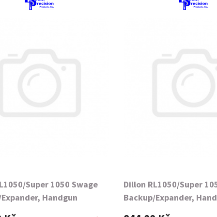
RL1050/Super 1050 Swage
Dillon RL1050/Super 1
/Expander, Handgun
Backup/Expander, Han
40S&W-"W"
44Spl/Mag-"G"