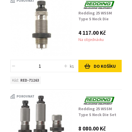
POROVNAT
Redding 25 WSSM
Type S Neck Die
4 117.00 Kč
Na objednávku
ks
DO KOŠÍKU
Kód:
RED-71263
POROVNAT
Redding 25 WSSM
Type S Neck Die Set
8 080.00 Kč