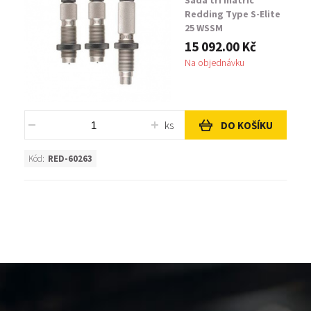
Sada tří matric
Redding Type S-Elite
25 WSSM
15 092.00 Kč
Na objednávku
ks
DO KOŠÍKU
Kód:
RED-60263