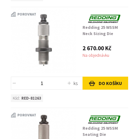
POROVNAT
Redding 25 WSSM
Neck Sizing Die
2 670.00 Kč
Na objednávku
ks
DO KOŠÍKU
Kód:
RED-81263
POROVNAT
Redding 25 WSSM
Seating Die