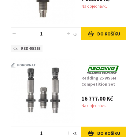
Na objednávku
ks
DO KOŠÍKU
Kód:
RED-55263
POROVNAT
Redding 25 WSSM
Competition Set
16 777.00 Kč
Na objednávku
ks
DO KOŠÍKU