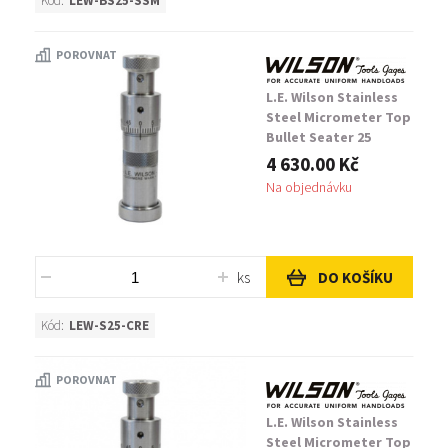
Kód:
LEW-BS25-SSM
POROVNAT
L.E. Wilson Stainless
Steel Micrometer Top
Bullet Seater 25
Creedmoor
4 630.00 Kč
Na objednávku
ks
DO KOŠÍKU
Kód:
LEW-S25-CRE
POROVNAT
L.E. Wilson Stainless
Steel Micrometer Top