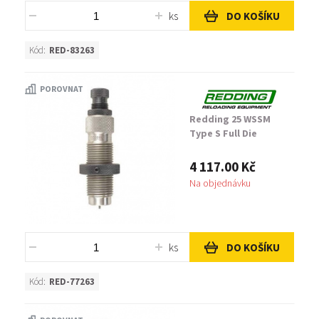
ks
DO KOŠÍKU
Kód:
RED-83263
POROVNAT
Redding 25 WSSM
Type S Full Die
4 117.00 Kč
Na objednávku
ks
DO KOŠÍKU
Kód:
RED-77263