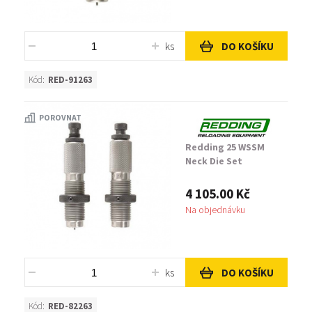
ks
DO KOŠÍKU
Kód:
RED-91263
POROVNAT
Redding 25 WSSM
Neck Die Set
4 105.00 Kč
Na objednávku
ks
DO KOŠÍKU
Kód:
RED-82263