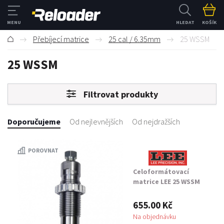
HLEDAT
KOŠÍK
Přebíjecí matrice
25 cal / 6.35mm
25 WSSM
25 WSSM
Filtrovat produkty
Doporučujeme
Od nejlevnějších
Od nejdražších
POROVNAT
Celoformátovací
matrice LEE 25 WSSM
655.00 Kč
Na objednávku