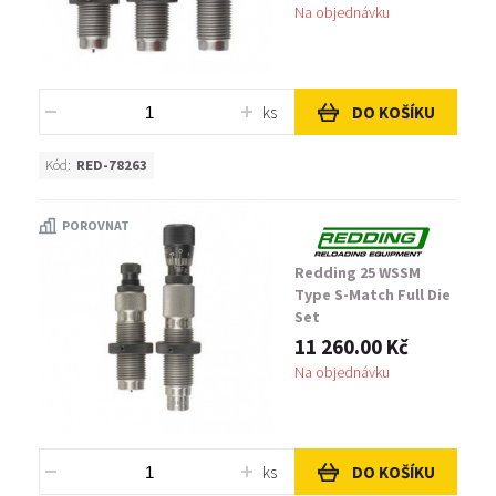
Na objednávku
ks
DO KOŠÍKU
Kód:
RED-78263
POROVNAT
Redding 25 WSSM
Type S-Match Full Die
Set
11 260.00 Kč
Na objednávku
ks
DO KOŠÍKU