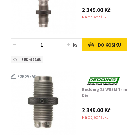
2 349.00 Kč
Na objednávku
ks
DO KOŠÍKU
Kód:
RED-92263
POROVNAT
Redding 25 WSSM Trim
Die
2 349.00 Kč
Na objednávku