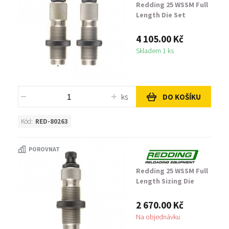
Redding 25 WSSM Full
Length Die Set
4 105.00 Kč
Skladem 1 ks
ks
DO KOŠÍKU
Kód:
RED-80263
POROVNAT
Redding 25 WSSM Full
Length Sizing Die
2 670.00 Kč
Na objednávku