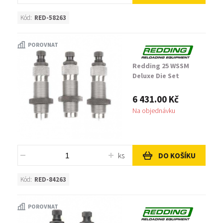
Kód:
RED-58263
POROVNAT
Redding 25 WSSM
Deluxe Die Set
6 431.00 Kč
Na objednávku
ks
DO KOŠÍKU
Kód:
RED-84263
POROVNAT