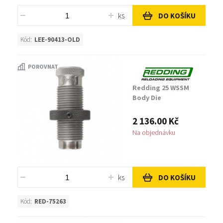
ks
DO KOŠÍKU
Kód:
LEE-90413-OLD
POROVNAT
Redding 25 WSSM
Body Die
2 136.00 Kč
Na objednávku
ks
DO KOŠÍKU
Kód:
RED-75263