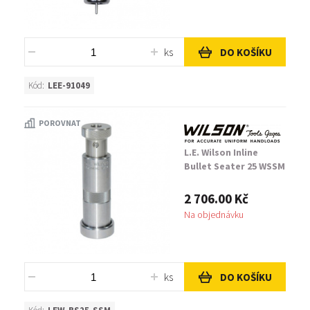
ks
DO KOŠÍKU
Kód:
LEE-91049
POROVNAT
L.E. Wilson Inline
Bullet Seater 25 WSSM
2 706.00 Kč
Na objednávku
ks
DO KOŠÍKU