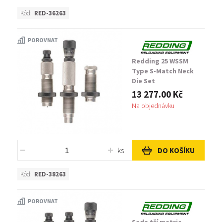
Kód:
RED-36263
POROVNAT
Redding 25 WSSM
Type S-Match Neck
Die Set
13 277.00 Kč
Na objednávku
ks
DO KOŠÍKU
Kód:
RED-38263
POROVNAT