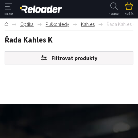
HLEDAT
KOŠÍK
Optika
Puškohledy
Kahles
Řada Kahles K
Řada Kahles K
Filtrovat produkty