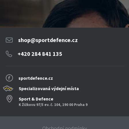
shop@sportdefence.cz
+420 284 841 135
sportdefence.cz
Specializovaná výdejní místa
Sport & Defence
K Žižkovu 97/5 ev. č. 104, 190 00 Praha 9
Obchodní podmínky