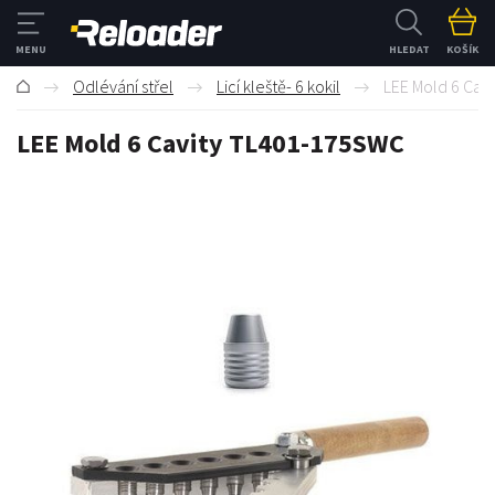
HLEDAT
KOŠÍK
Odlévání střel
Licí kleště- 6 kokil
LEE Mold 6 Cav
LEE Mold 6 Cavity TL401-175SWC