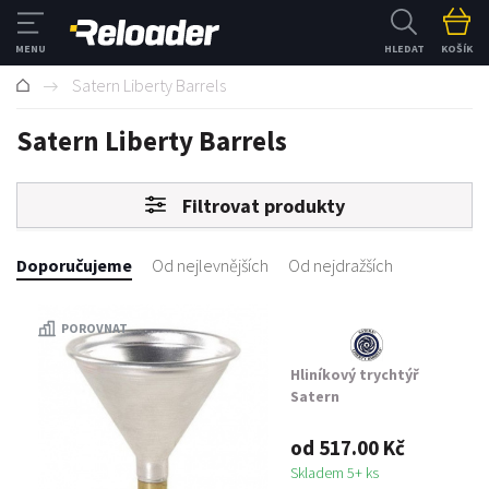
HLEDAT
KOŠÍK
Satern Liberty Barrels
Satern Liberty Barrels
Filtrovat produkty
Doporučujeme
Od nejlevnějších
Od nejdražších
POROVNAT
Hliníkový trychtýř
Satern
od 517.00 Kč
Skladem 5+ ks