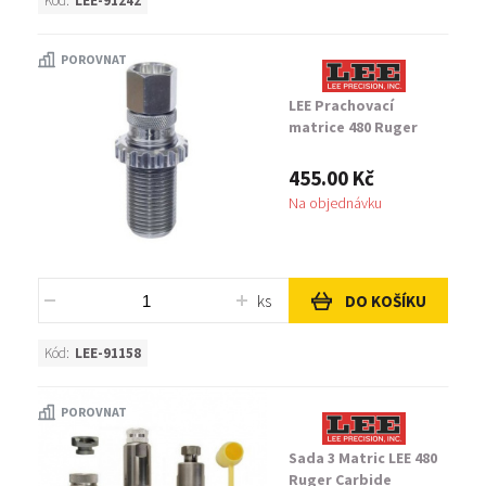
Kód:
LEE-91242
POROVNAT
LEE Prachovací
matrice 480 Ruger
455.00 Kč
Na objednávku
ks
DO KOŠÍKU
Kód:
LEE-91158
POROVNAT
Sada 3 Matric LEE 480
Ruger Carbide