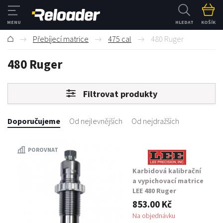
HLEDAT
KOŠÍK
Přebíjecí matrice
475 cal
480 Ruger
480 Ruger
Filtrovat produkty
Doporučujeme
Od nejlevnějších
Od nejdražších
POROVNAT
Karbidová kalibrační
a vypichovací matrice
LEE 480 Ruger
853.00 Kč
Na objednávku