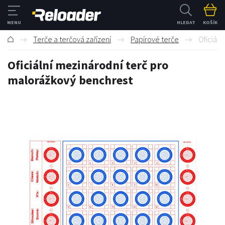
HLEDAT
KOŠÍK
Terče a terčová zařízení
Papírové terče
Oficiál
Oficiální mezinárodní terč pro
malorážkový benchrest