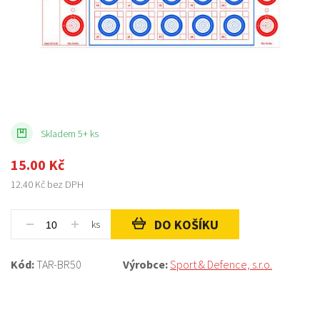
Skladem 5+ ks
15.00
Kč
12.40
Kč bez DPH
DO KOŠÍKU
ks
Kód:
TAR-BR50
Výrobce:
Sport & Defence, s.r.o.