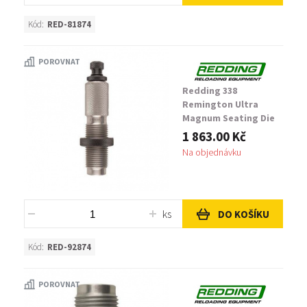
Kód:
RED-81874
POROVNAT
Redding 338
Remington Ultra
Magnum Seating Die
1 863.00 Kč
Na objednávku
ks
DO KOŠÍKU
Kód:
RED-92874
POROVNAT