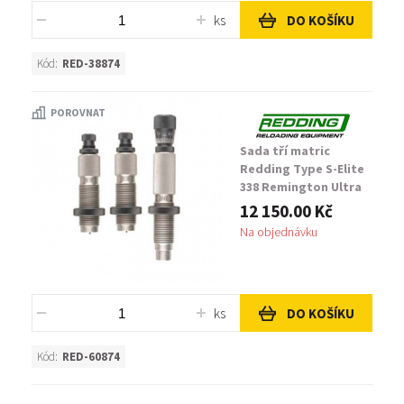
ks
DO KOŠÍKU
Kód:
RED-38874
POROVNAT
Sada tří matric
Redding Type S-Elite
338 Remington Ultra
Magnum
12 150.00 Kč
Na objednávku
ks
DO KOŠÍKU
Kód:
RED-60874