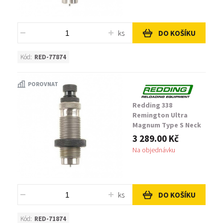
ks
DO KOŠÍKU
Kód:
RED-77874
POROVNAT
Redding 338
Remington Ultra
Magnum Type S Neck
Die
3 289.00 Kč
Na objednávku
ks
DO KOŠÍKU
Kód:
RED-71874