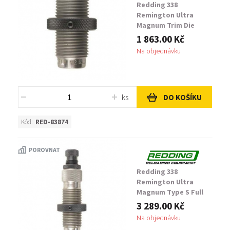
Redding 338
Remington Ultra
Magnum Trim Die
1 863.00 Kč
Na objednávku
ks
DO KOŠÍKU
Kód:
RED-83874
POROVNAT
Redding 338
Remington Ultra
Magnum Type S Full
Die
3 289.00 Kč
Na objednávku