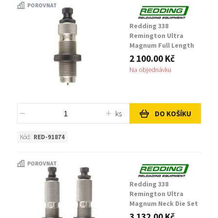
POROVNAT
Redding 338
Remington Ultra
Magnum Full Length
Sizing Die
2 100.00 Kč
Na objednávku
ks
DO KOŠÍKU
Kód:
RED-91874
POROVNAT
Redding 338
Remington Ultra
Magnum Neck Die Set
3 132.00 Kč