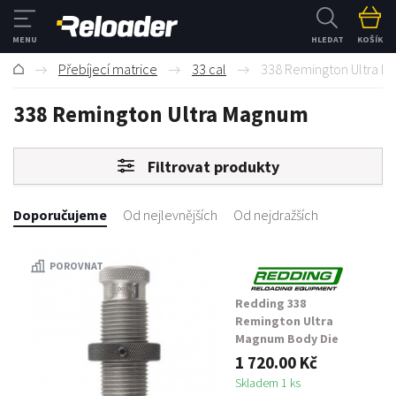
HLEDAT
KOŠÍK
Přebíjecí matrice
33 cal
338 Remington Ultra 
338 Remington Ultra Magnum
Filtrovat produkty
Doporučujeme
Od nejlevnějších
Od nejdražších
POROVNAT
Redding 338
Remington Ultra
Magnum Body Die
1 720.00 Kč
Skladem 1 ks