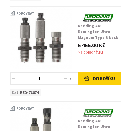
POROVNAT
Redding 338
Remington Ultra
Magnum Type S Neck
Die Set
6 466.00 Kč
Na objednávku
ks
DO KOŠÍKU
Kód:
RED-78874
POROVNAT
Redding 338
Remington Ultra