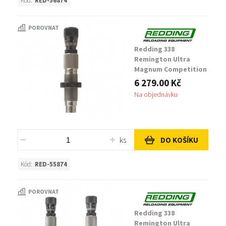
Kód:
RED-56874
POROVNAT
Redding 338
Remington Ultra
Magnum Competition
Seating Die
6 279.00 Kč
Na objednávku
ks
DO KOŠÍKU
Kód:
RED-55874
POROVNAT
Redding 338
Remington Ultra