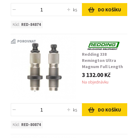
ks
DO KOŠÍKU
Kód:
RED-84874
POROVNAT
Redding 338
Remington Ultra
Magnum Full Length
Die Set
3 132.00 Kč
Na objednávku
ks
DO KOŠÍKU
Kód:
RED-80874