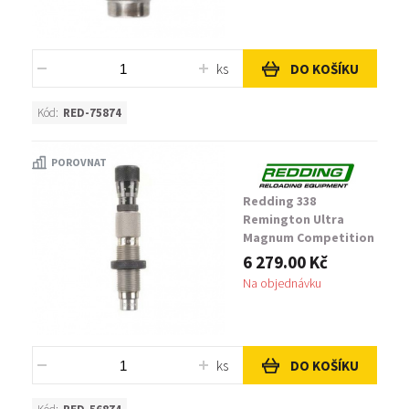
ks
DO KOŠÍKU
Kód:
RED-75874
POROVNAT
Redding 338
Remington Ultra
Magnum Competition
Neck Die
6 279.00 Kč
Na objednávku
ks
DO KOŠÍKU