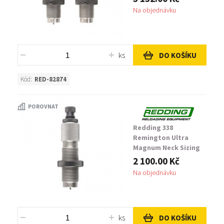
Na objednávku
ks
DO KOŠÍKU
Kód:
RED-82874
POROVNAT
Redding 338
Remington Ultra
Magnum Neck Sizing
Die
2 100.00 Kč
Na objednávku
ks
DO KOŠÍKU