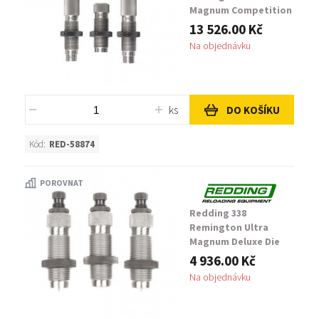
Magnum Competition
Set
13 526.00 Kč
Na objednávku
ks
DO KOŠÍKU
Kód:
RED-58874
POROVNAT
Redding 338
Remington Ultra
Magnum Deluxe Die
Set
4 936.00 Kč
Na objednávku