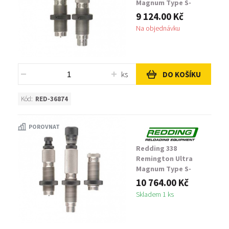
Magnum Type S-
Match Full Die Set
9 124.00 Kč
Na objednávku
ks
DO KOŠÍKU
Kód:
RED-36874
POROVNAT
Redding 338
Remington Ultra
Magnum Type S-
Match Neck Die Set
10 764.00 Kč
Skladem 1 ks