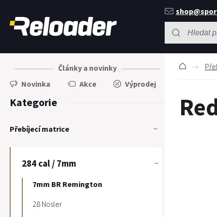
shop@spor
Pře
Články a novinky
Novinka
Akce
Výprodej
Red
Kategorie
Přebíjecí matrice
284 cal / 7mm
7mm BR Remington
28 Nosler