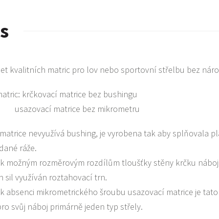
s
et kvalitních matric pro lov nebo sportovní střelbu bez náro
atric: krčkovací matrice bez bushingu
ací matrice bez mikrometru
matrice nevyužívá bushing, je vyrobena tak aby splňovala 
dané ráže.
k možným rozměrovým rozdílům tloušťky stěny krčku nábojn
 sil využíván roztahovací trn.
 absenci mikrometrického šroubu usazovací matrice je tato 
pro svůj náboj primárně jeden typ střely.