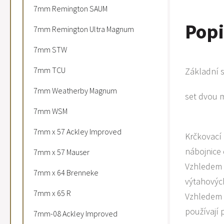
7mm Remington SAUM
Popi
7mm Remington Ultra Magnum
7mm STW
7mm TCU
Základní s
7mm Weatherby Magnum
set dvou m
usazov
7mm WSM
7mm x 57 Ackley Improved
Krčkovací 
nábojnice 
7mm x 57 Mauser
Vzhledem 
7mm x 64 Brenneke
výtahových
7mm x 65 R
Vzhledem k
používají 
7mm-08 Ackley Improved