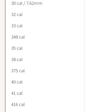
30 cal / 7.62mm
32 cal
33 cal
348 cal
35 cal
38 cal
375 cal
40 cal
41 cal
416 cal