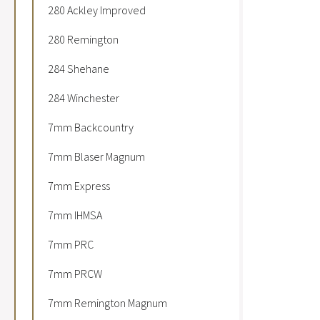
280 Ackley Improved
280 Remington
284 Shehane
284 Winchester
7mm Backcountry
7mm Blaser Magnum
7mm Express
7mm IHMSA
7mm PRC
7mm PRCW
7mm Remington Magnum