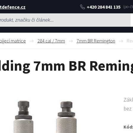
tdefence.cz
+420 284 841 135
bíjecí matrice
284 cal / 7mm
7mm BR Remington
Re
ding 7mm BR Reming
Zákl
bez 
Kód