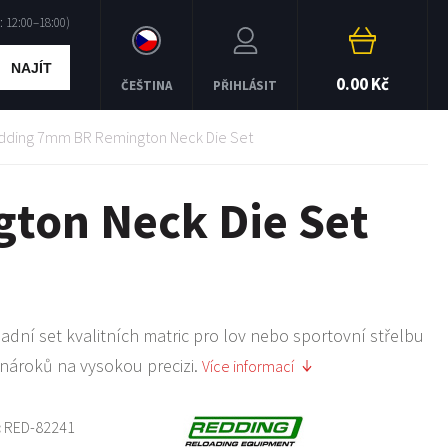
NAJÍT
0.00 Kč
ČEŠTINA
PŘIHLÁSIT
dding 7mm BR Remington Neck Die Set
ton Neck Die Set
adní set kvalitních matric pro lov nebo sportovní střelbu
nároků na vysokou precizi.
Více informací
:
RED-82241