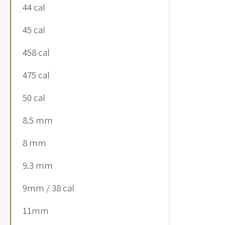
44 cal
45 cal
458 cal
475 cal
50 cal
8.5 mm
8 mm
9.3 mm
9mm / 38 cal
11mm