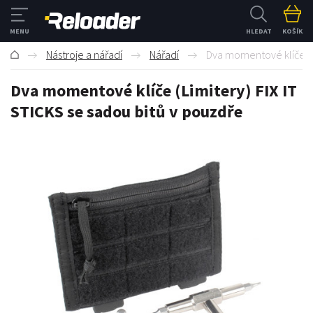
HLEDAT
KOŠÍK
Nástroje a nářadí
Nářadí
Dva momentové klíče (Li
Dva momentové klíče (Limitery) FIX IT
STICKS se sadou bitů v pouzdře