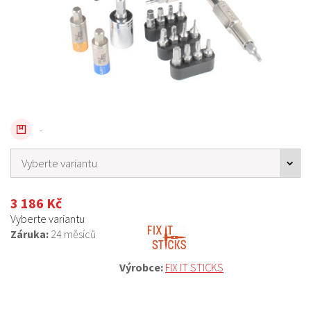
-
3 186 Kč
Vyberte variantu
Záruka:
24 měsíců
Výrobce:
FIX IT STICKS