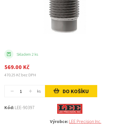
Skladem 2 ks
569.00
Kč
470.25
Kč bez DPH
DO KOŠÍKU
ks
Kód:
LEE-90397
Výrobce:
LEE Precision Inc.