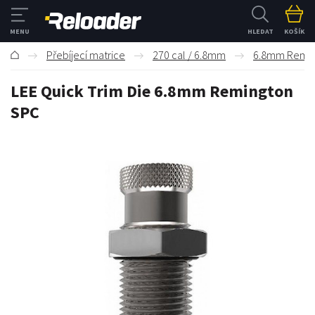
HLEDAT
KOŠÍK
Přebíjecí matrice
270 cal / 6.8mm
6.8mm Remin
LEE Quick Trim Die 6.8mm Remington
SPC