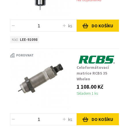
ks
DO KOŠÍKU
Kód:
LEE-91098
POROVNAT
Celoformátovací
matrice RCBS 35
Whelen
1 108.00 Kč
Skladem 1 ks
ks
DO KOŠÍKU