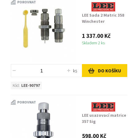
POROVNAT
LEE Sada 2 Matric 358
Winchester
1 337.00 Kč
Skladem 2 ks
ks
DO KOŠÍKU
Kód:
LEE-90797
POROVNAT
LEE usazovací matrice
357 Sig
598.00 Kč