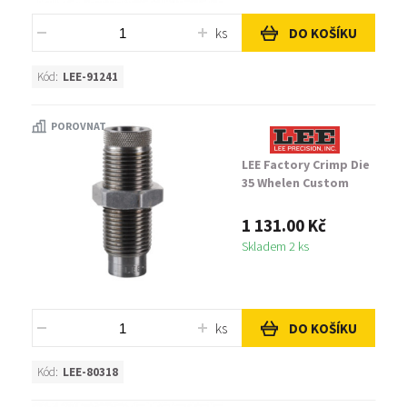
ks
DO KOŠÍKU
Kód:
LEE-91241
POROVNAT
LEE Factory Crimp Die
35 Whelen Custom
1 131.00 Kč
Skladem 2 ks
ks
DO KOŠÍKU
Kód:
LEE-80318