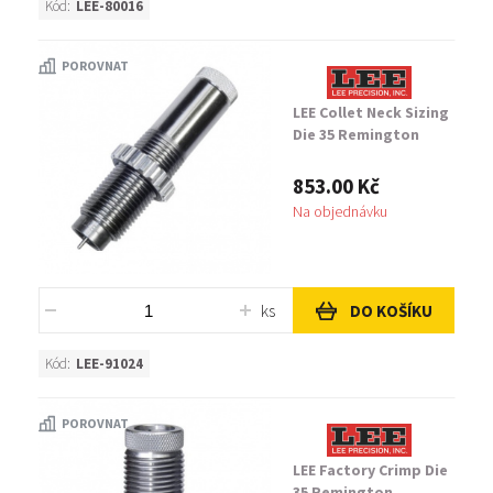
Kód:
LEE-80016
POROVNAT
LEE Collet Neck Sizing
Die 35 Remington
853.00 Kč
Na objednávku
ks
DO KOŠÍKU
Kód:
LEE-91024
POROVNAT
LEE Factory Crimp Die
35 Remington