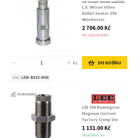
L.E. Wilson Inline
Bullet Seater 358
Winchester
2 706.00 Kč
Na objednávku
ks
DO KOŠÍKU
Kód:
LEW-BS35-WIN
POROVNAT
LEE 350 Remington
Magnum Custom
Factory Crimp Die
1 131.00 Kč
Skladem 1 ks