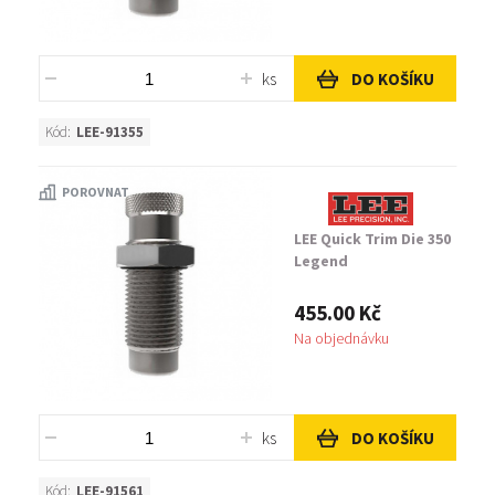
ks
DO KOŠÍKU
Kód:
LEE-91355
POROVNAT
LEE Quick Trim Die 350
Legend
455.00 Kč
Na objednávku
ks
DO KOŠÍKU
Kód:
LEE-91561