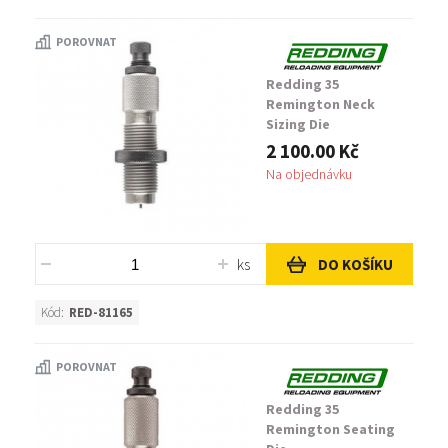
POROVNAT
Redding 35
Remington Neck
Sizing Die
2 100.00 Kč
Na objednávku
ks
DO KOŠÍKU
Kód:
RED-81165
POROVNAT
Redding 35
Remington Seating