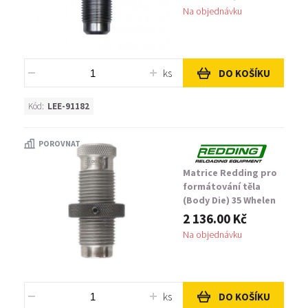
Na objednávku
ks
DO KOŠÍKU
Kód:
LEE-91182
POROVNAT
Matrice Redding pro
formátování těla
(Body Die) 35 Whelen
Small Base
2 136.00 Kč
Na objednávku
ks
DO KOŠÍKU