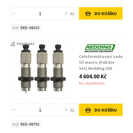
ks
DO KOŠÍKU
Kód:
RED-48215
POROVNAT
Celoformátovací sada
tří matric (Full Die
Set) Redding 350
Legend Three Die Set
4 604.00 Kč
Na objednávku
ks
DO KOŠÍKU
Kód:
RED-80791