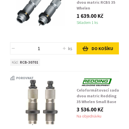
dvou matric RCBS 35
Whelen
1 639.00 Kč
Skladem 1 ks
ks
DO KOŠÍKU
Kód:
RCB-30701
POROVNAT
Celoformátovací sada
dvou matric Redding
35 Whelen Small Base
3 536.00 Kč
Na objednávku