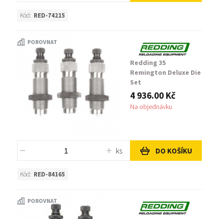
Kód:
RED-74215
POROVNAT
Redding 35
Remington Deluxe Die
Set
4 936.00 Kč
Na objednávku
ks
DO KOŠÍKU
Kód:
RED-84165
POROVNAT