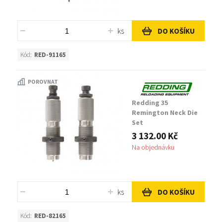
ks
DO KOŠÍKU
Kód:
RED-91165
POROVNAT
Redding 35
Remington Neck Die
Set
3 132.00 Kč
Na objednávku
ks
DO KOŠÍKU
Kód:
RED-82165