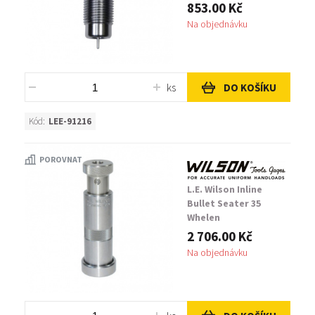
853.00 Kč
Na objednávku
ks
DO KOŠÍKU
Kód:
LEE-91216
POROVNAT
L.E. Wilson Inline
Bullet Seater 35
Whelen
2 706.00 Kč
Na objednávku