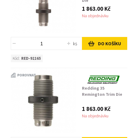
Die
1 863.00 Kč
Na objednávku
ks
DO KOŠÍKU
Kód:
RED-92165
POROVNAT
Redding 35
Remington Trim Die
1 863.00 Kč
Na objednávku