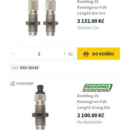
Redding 35
Remington Full
Length Die Set
3 132.00 Kč
Skladem 1 ks
ks
DO KOŠÍKU
Kód:
RED-80165
POROVNAT
Redding 35
Remington Full
Length Sizing Die
2 100.00 Kč
Na objednávku