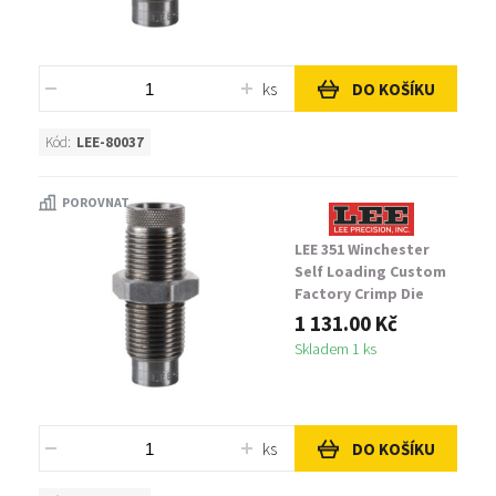
ks
DO KOŠÍKU
Kód:
LEE-80037
POROVNAT
LEE 351 Winchester
Self Loading Custom
Factory Crimp Die
1 131.00 Kč
Skladem 1 ks
ks
DO KOŠÍKU