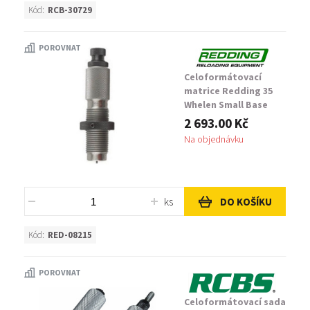
Kód:
RCB-30729
POROVNAT
Celoformátovací
matrice Redding 35
Whelen Small Base
2 693.00 Kč
Na objednávku
ks
DO KOŠÍKU
Kód:
RED-08215
POROVNAT
Celoformátovací sada