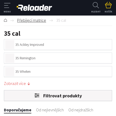
HLEDAT
KOŠÍK
Přebíjecí matrice
35 cal
35 cal
35 Ackley Improved
35 Remington
35 Whelen
Zobrazit více
35 Winchester
Filtrovat produkty
350 Legend
Doporučujeme
Od nejlevnějších
Od nejdražších
350 Remington Magnum