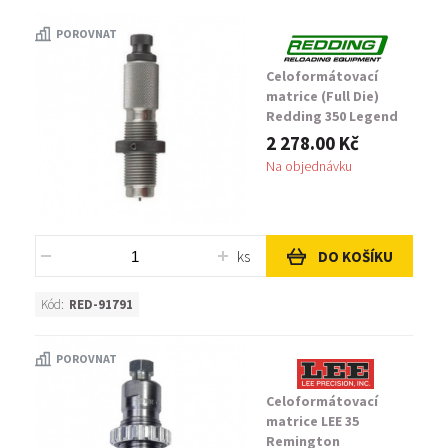
POROVNAT
351 Winchester
Celoformátovací
356 Winchester
matrice (Full Die)
Redding 350 Legend
Sizing Die
357 Sig
2 278.00 Kč
Na objednávku
358 Hoosier
358 Norma Magnum
ks
DO KOŠÍKU
358 Winchester
Kód:
RED-91791
360 Buckhammer
POROVNAT
Celoformátovací
matrice LEE 35
Remington