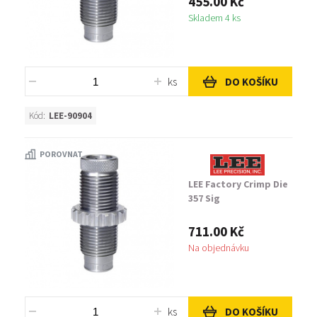
455.00 Kč
Skladem 4 ks
ks
DO KOŠÍKU
Kód:
LEE-90904
POROVNAT
LEE Factory Crimp Die
357 Sig
711.00 Kč
Na objednávku
ks
DO KOŠÍKU