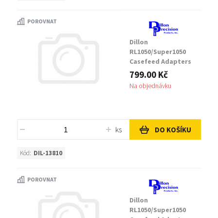
POROVNAT
Dillon
RL1050/Super1050
Casefeed Adapters
White
799.00 Kč
Na objednávku
ks
DO KOŠÍKU
Kód:
DIL-13810
POROVNAT
Dillon
RL1050/Super1050