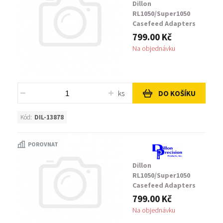
Dillon
RL1050/Super1050
Casefeed Adapters
Green
799.00 Kč
Na objednávku
ks
DO KOŠÍKU
Kód:
DIL-13878
POROVNAT
Dillon
RL1050/Super1050
Casefeed Adapters
Orange
799.00 Kč
Na objednávku