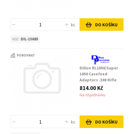
ks
DO KOŠÍKU
Kód:
DIL-13685
POROVNAT
Dillon RL1050/Super
1050 Casefeed
Adapters .308 Rifle
814.00 Kč
Na objednávku
ks
DO KOŠÍKU