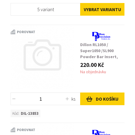
5 variant
VYBRAT VARIANTU
POROVNAT
Dillon RL1050 /
Super1050 /SL900
Powder Bar Insert,
Large
220.00 Kč
Na objednávku
ks
DO KOŠÍKU
Kód:
DIL-13853
POROVNAT