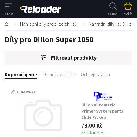
HLEDAT
KOŠÍK
Náhradní díly přebíjecích lisů
Náhradní díly lisů Dillon
Díly pro Dillon Super 1050
Filtrovat produkty
Doporučujeme
Od nejlevnějších
Od nejdražších
POROVNAT
Dillon Automatic
Primer System parts
Slide Pickup
Adjustment Screw
73.00 Kč
Skladem 3 ks