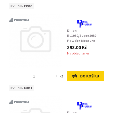
Kód:
DIL-13960
POROVNAT
Dillon
RL1050/Super1050
Powder Measure
Assembly Return Rod
893.00 Kč
Assembly, Complete
Na objednávku
ks
DO KOŠÍKU
Kód:
DIL-16811
POROVNAT
Dillon