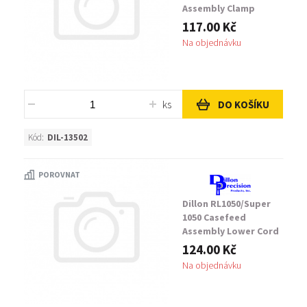
Assembly Clamp
Retaining Screw
117.00 Kč
Na objednávku
ks
DO KOŠÍKU
Kód:
DIL-13502
POROVNAT
Dillon RL1050/Super
1050 Casefeed
Assembly Lower Cord
Clamp
124.00 Kč
Na objednávku