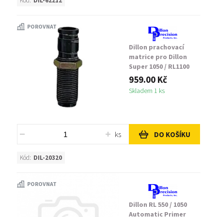
Kód:
DIL-62212
POROVNAT
Dillon prachovací
matrice pro Dillon
Super 1050 / RL1100
černá
959.00 Kč
Skladem 1 ks
ks
DO KOŠÍKU
Kód:
DIL-20320
POROVNAT
Dillon RL 550 / 1050
Automatic Primer