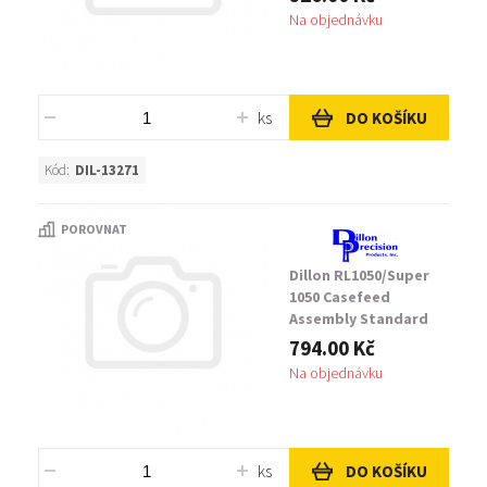
Na objednávku
ks
DO KOŠÍKU
Kód:
DIL-13271
POROVNAT
Dillon RL1050/Super
1050 Casefeed
Assembly Standard
Size Case Feed Tube
794.00 Kč
Na objednávku
ks
DO KOŠÍKU