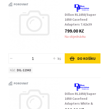
POROVNAT
Dillon RL1050/Super
1050 Casefeed
Adapters 7.62x39
799.00 Kč
Na objednávku
ks
DO KOŠÍKU
Kód:
DIL-12943
POROVNAT
Dillon RL1050/Super
1050 Casefeed
Adapters White &
Slotted