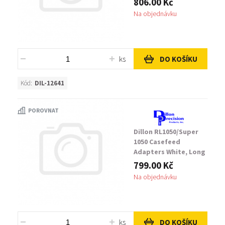
806.00 Kč
Na objednávku
ks
DO KOŠÍKU
Kód:
DIL-12641
POROVNAT
Dillon RL1050/Super
1050 Casefeed
Adapters White, Long
& pinned
799.00 Kč
Na objednávku
ks
DO KOŠÍKU