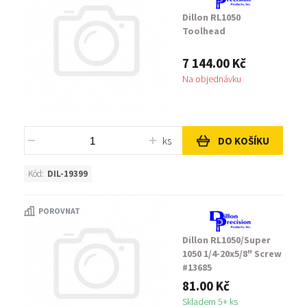
Dillon RL1050
Toolhead
7 144.00 Kč
Na objednávku
ks
DO KOŠÍKU
Kód:
DIL-19399
POROVNAT
Dillon RL1050/Super
1050 1/4-20x5/8" Screw
#13685
81.00 Kč
Skladem 5+ ks