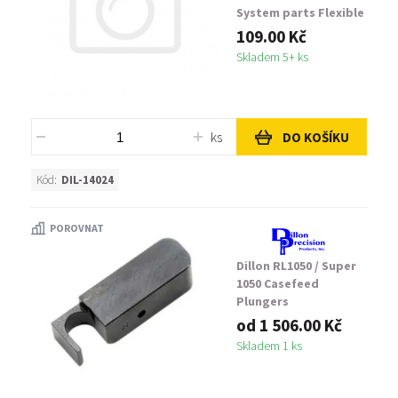
System parts Flexible
Orifice, Small
109.00 Kč
Skladem 5+ ks
ks
DO KOŠÍKU
Kód:
DIL-14024
POROVNAT
Dillon RL1050 / Super
1050 Casefeed
Plungers
od 1 506.00 Kč
Skladem 1 ks