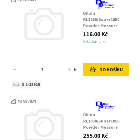
Dillon
RL1050/Super1050
Powder Measure
Assembly Failsafe Rod
116.00 Kč
Clip
Skladem 5 ks
ks
DO KOŠÍKU
Kód:
DIL-13929
POROVNAT
Dillon
RL1050/Super1050
Powder Measure
Assembly Powder Bar
255.00 Kč
Insert, Small