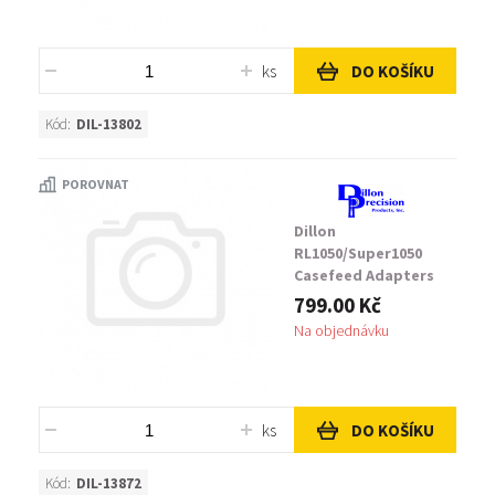
ks
DO KOŠÍKU
Kód:
DIL-13802
POROVNAT
Dillon
RL1050/Super1050
Casefeed Adapters
Red
799.00 Kč
Na objednávku
ks
DO KOŠÍKU
Kód:
DIL-13872