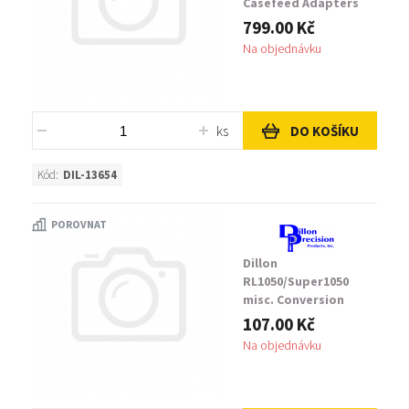
Casefeed Adapters
Yellow
799.00 Kč
Na objednávku
ks
DO KOŠÍKU
Kód:
DIL-13654
POROVNAT
Dillon
RL1050/Super1050
misc. Conversion
Parts Blue Locator
107.00 Kč
Tab
Na objednávku