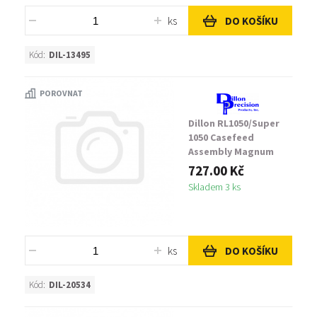
ks
DO KOŠÍKU
Kód:
DIL-13495
POROVNAT
Dillon RL1050/Super
1050 Casefeed
Assembly Magnum
Case Feed Tube
727.00 Kč
Skladem 3 ks
ks
DO KOŠÍKU
Kód:
DIL-20534