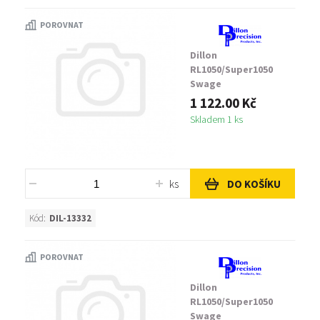
POROVNAT
Dillon
RL1050/Super1050
Swage
Backup/Expander,
1 122.00 Kč
Rifle Back
Skladem 1 ks
Up/Expander .223
ks
DO KOŠÍKU
Kód:
DIL-13332
POROVNAT
Dillon
RL1050/Super1050
Swage