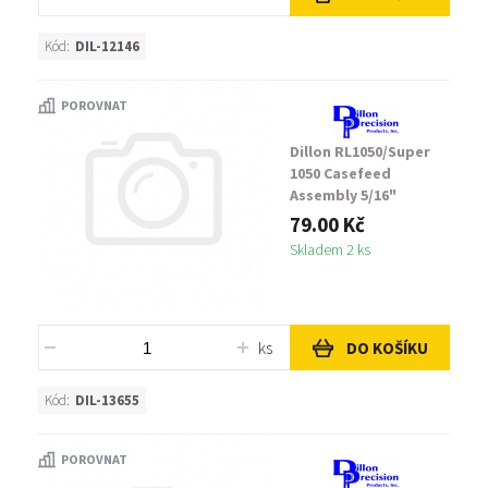
Kód:
DIL-12146
POROVNAT
Dillon RL1050/Super
1050 Casefeed
Assembly 5/16"
Washer
79.00 Kč
Skladem 2 ks
ks
DO KOŠÍKU
Kód:
DIL-13655
POROVNAT