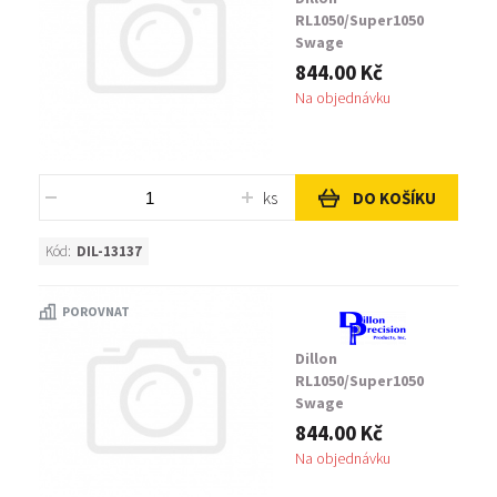
RL1050/Super1050
Swage
Backup/Expander,
844.00 Kč
Handgun .38/357-"D"
Na objednávku
ks
DO KOŠÍKU
Kód:
DIL-13137
POROVNAT
Dillon
RL1050/Super1050
Swage
Backup/Expander,
844.00 Kč
Handgun .380ACP
Na objednávku