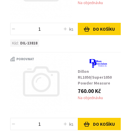
Na objednávku
ks
DO KOŠÍKU
Kód:
DIL-13818
POROVNAT
Dillon
RL1050/Super1050
Powder Measure
Assembly Powder Bar
760.00 Kč
Return Rod, Stripped
Na objednávku
ks
DO KOŠÍKU