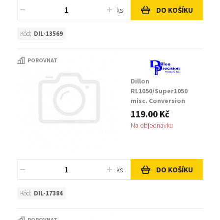
ks
DO KOŠÍKU
Kód:
DIL-13569
POROVNAT
Dillon
RL1050/Super1050
misc. Conversion
Parts Blue Locator
119.00 Kč
Tab-Short
Na objednávku
ks
DO KOŠÍKU
Kód:
DIL-17384
POROVNAT