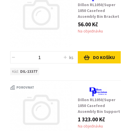
Dillon RL1050/Super
1050 Casefeed
Assembly Bin Bracket
Mount Screw
56.00 Kč
Na objednávku
ks
DO KOŠÍKU
Kód:
DIL-13377
POROVNAT
Dillon RL1050/Super
1050 Casefeed
Assembly Bin Support
Bracket
1 323.00 Kč
Na objednávku