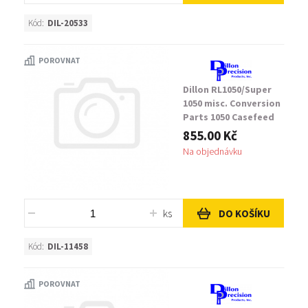
Kód:
DIL-20533
POROVNAT
Dillon RL1050/Super
1050 misc. Conversion
Parts 1050 Casefeed
Body-Magnum
855.00 Kč
Na objednávku
ks
DO KOŠÍKU
Kód:
DIL-11458
POROVNAT