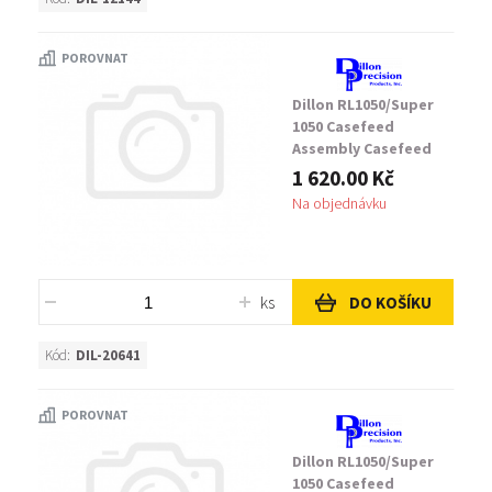
POROVNAT
Dillon RL1050/Super
1050 Casefeed
Assembly Casefeed
Mounting post
1 620.00 Kč
Assembly
Na objednávku
ks
DO KOŠÍKU
Kód:
DIL-20641
POROVNAT
Dillon RL1050/Super
1050 Casefeed