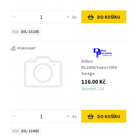
ks
DO KOŠÍKU
Kód:
DIL-13285
POROVNAT
Dillon
RL1050/Super1050
Swage
Backup/Expander,
116.00 Kč
Rifle 9/16 x 18 Lock
Skladem 2 ks
Nut
ks
DO KOŠÍKU
Kód:
DIL-13483