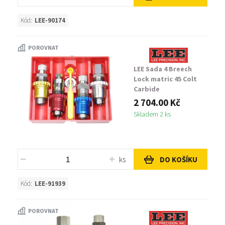
Kód:
LEE-90174
POROVNAT
LEE Sada 4 Breech
Lock matric 45 Colt
Carbide
2 704.00 Kč
Skladem 2 ks
ks
DO KOŠÍKU
Kód:
LEE-91939
POROVNAT