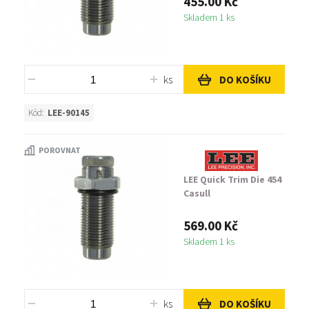
455.00 Kč
Skladem 1 ks
ks
DO KOŠÍKU
Kód:
LEE-90145
POROVNAT
LEE Quick Trim Die 454
Casull
569.00 Kč
Skladem 1 ks
ks
DO KOŠÍKU