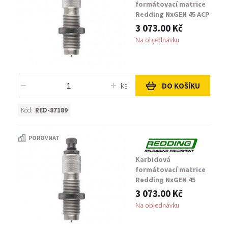
formátovací matrice
Redding NxGEN 45 ACP
/ 45 Auto Rim / 45 GAP
3 073.00 Kč
Na objednávku
ks
DO KOŠÍKU
Kód:
RED-87189
POROVNAT
Karbidová
formátovací matrice
Redding NxGEN 45
Colt / 454 Casull
3 073.00 Kč
Na objednávku