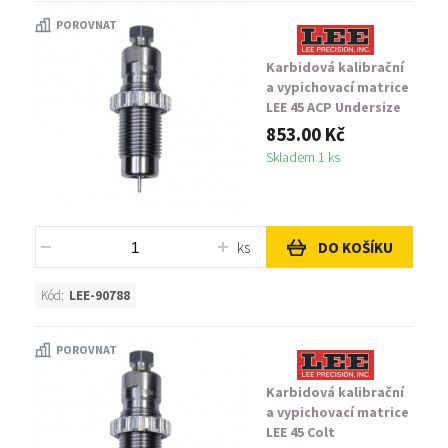
POROVNAT
Karbidová kalibrační
a vypichovací matrice
LEE 45 ACP Undersize
853.00 Kč
Skladem 1 ks
ks
DO KOŠÍKU
Kód:
LEE-90788
POROVNAT
Karbidová kalibrační
a vypichovací matrice
LEE 45 Colt