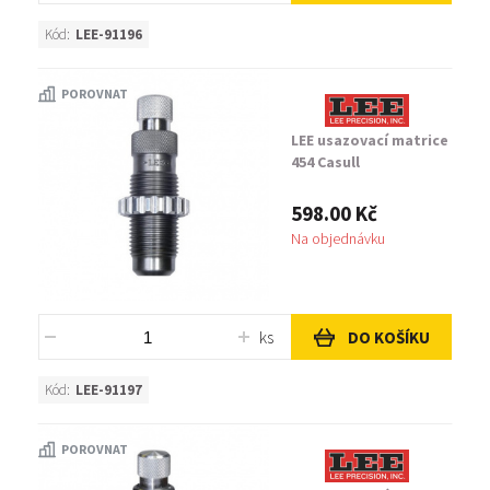
Kód:
LEE-91196
POROVNAT
LEE usazovací matrice
454 Casull
598.00 Kč
Na objednávku
ks
DO KOŠÍKU
Kód:
LEE-91197
POROVNAT