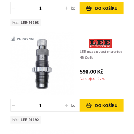
ks
DO KOŠÍKU
Kód:
LEE-91193
POROVNAT
LEE usazovací matrice
45 Colt
598.00 Kč
Na objednávku
ks
DO KOŠÍKU
Kód:
LEE-91192