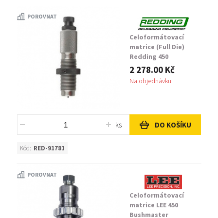
POROVNAT
45 Winchester Magnum
Celoformátovací
450 Bushmaster
matrice (Full Die)
Redding 450
Bushmaster
454 Casull
2 278.00 Kč
Na objednávku
455 Webley
460 Smith & Wesson Magnum
ks
DO KOŠÍKU
Kód:
RED-91781
POROVNAT
Celoformátovací
matrice LEE 450
Bushmaster