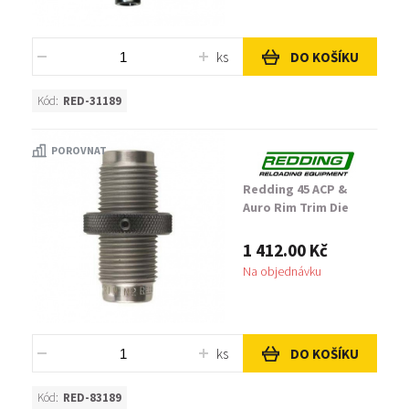
ks
DO KOŠÍKU
Kód:
RED-31189
POROVNAT
Redding 45 ACP &
Auro Rim Trim Die
1 412.00 Kč
Na objednávku
ks
DO KOŠÍKU
Kód:
RED-83189