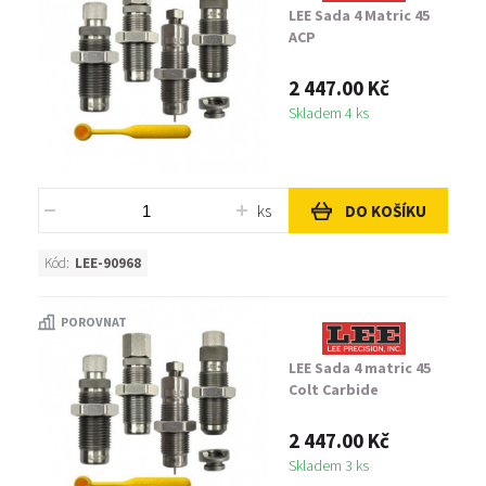
LEE Sada 4 Matric 45
ACP
2 447.00 Kč
Skladem 4 ks
ks
DO KOŠÍKU
Kód:
LEE-90968
POROVNAT
LEE Sada 4 matric 45
Colt Carbide
2 447.00 Kč
Skladem 3 ks