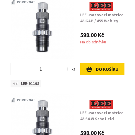
POROVNAT
LEE usazovací matrice
45 GAP / 455 Webley
598.00 Kč
Na objednávku
ks
DO KOŠÍKU
Kód:
LEE-91198
POROVNAT
LEE usazovací matrice
45 S&W Schofield
598.00 Kč