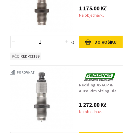
1 175.00 Kč
Na objednávku
ks
DO KOŠÍKU
Kód:
RED-92189
POROVNAT
Redding 45 ACP &
Auto Rim Sizing Die
1 272.00 Kč
Na objednávku