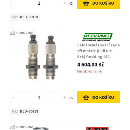
ks
DO KOŠÍKU
Kód:
RED-80191
POROVNAT
Celoformátovací sada
tří matric (Full Die
Set) Redding 450
Bushmaster
4 604.00 Kč
Na objednávku
ks
DO KOŠÍKU
Kód:
RED-80781
POROVNAT