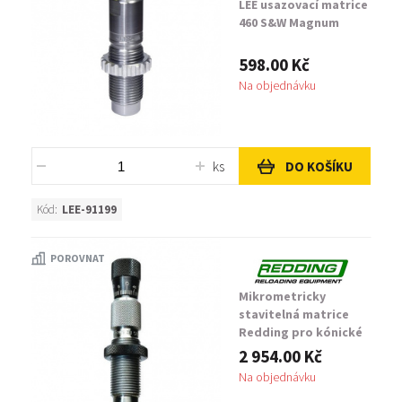
LEE usazovací matrice
460 S&W Magnum
598.00 Kč
Na objednávku
ks
DO KOŠÍKU
Kód:
LEE-91199
POROVNAT
Mikrometricky
stavitelná matrice
Redding pro kónické
zaškrcení (Taper
2 954.00 Kč
Crimp) 45 ACP, 45 GAP
Na objednávku