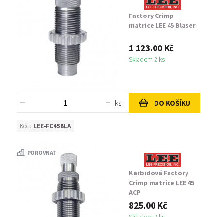
Factory Crimp
matrice LEE 45 Blaser
1 123.00 Kč
Skladem 2 ks
ks
DO KOŠÍKU
Kód:
LEE-FC45BLA
POROVNAT
Karbidová Factory
Crimp matrice LEE 45
ACP
825.00 Kč
Skladem 3 ks