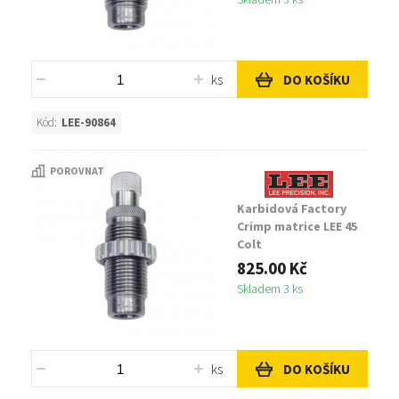
ks
DO KOŠÍKU
Kód:
LEE-90864
POROVNAT
Karbidová Factory
Crimp matrice LEE 45
Colt
825.00 Kč
Skladem 3 ks
ks
DO KOŠÍKU