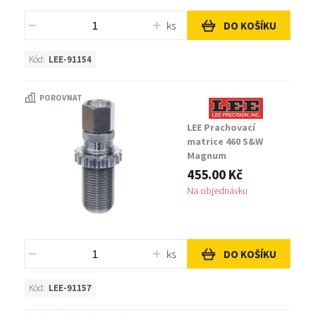
ks
DO KOŠÍKU
Kód:
LEE-91154
POROVNAT
LEE Prachovací
matrice 460 S&W
Magnum
455.00 Kč
Na objednávku
ks
DO KOŠÍKU
Kód:
LEE-91157