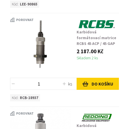
Kód:
LEE-90865
POROVNAT
Karbidová
formátovací matrice
RCBS 45 ACP / 45 GAP
2 187.00 Kč
Skladem 2 ks
ks
DO KOŠÍKU
Kód:
RCB-18937
POROVNAT
Karbidová