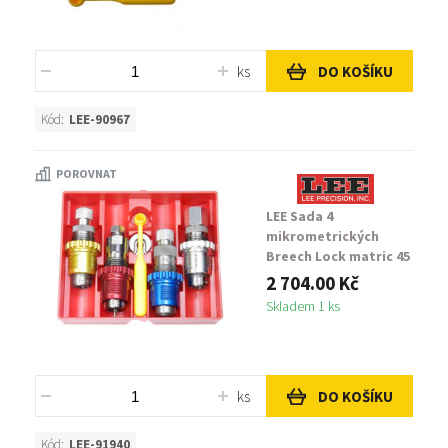
ks
DO KOŠÍKU
Kód:
LEE-90967
POROVNAT
LEE Sada 4
mikrometrických
Breech Lock matric 45
ACP
2 704.00 Kč
Skladem 1 ks
ks
DO KOŠÍKU
Kód:
LEE-91940