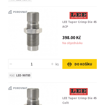
POROVNAT
LEE Taper Crimp Die 45
ACP
398.00 Kč
Na objednávku
ks
DO KOŠÍKU
Kód:
LEE-90785
POROVNAT
LEE Taper Crimp Die 45
Colt