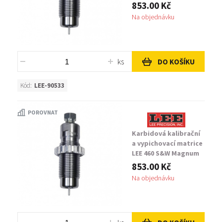
853.00 Kč
Na objednávku
ks
DO KOŠÍKU
Kód:
LEE-90533
POROVNAT
Karbidová kalibrační
a vypichovací matrice
LEE 460 S&W Magnum
853.00 Kč
Na objednávku