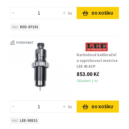
ks
DO KOŠÍKU
Kód:
RED-87191
POROVNAT
Karbidová kalibrační
a vypichovací matrice
LEE 45 ACP
853.00 Kč
Skladem 1 ks
ks
DO KOŠÍKU
Kód:
LEE-90532