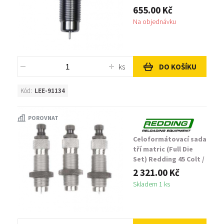
655.00 Kč
Na objednávku
ks
DO KOŠÍKU
Kód:
LEE-91134
POROVNAT
Celoformátovací sada
tří matric (Full Die
Set) Redding 45 Colt /
454 Casull Three Die
2 321.00 Kč
Set
Skladem 1 ks