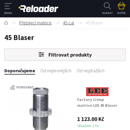
HLEDAT
KOŠÍK
Přebíjecí matrice
45 cal
45 Blaser
45 Blaser
Filtrovat produkty
Doporučujeme
Od nejlevnějších
Od nejdražších
POROVNAT
Factory Crimp
matrice LEE 45 Blaser
1 123.00 Kč
Skladem 2 ks