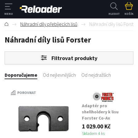
HLEDAT
KOŠÍK
Náhradní díly přebíjecích lisů
Náhradní díly lisů Forster
Náhradní díly lisů Forster
Filtrovat produkty
Doporučujeme
Od nejlevnějších
Od nejdražších
POROVNAT
Adaptér pro
shellholdery k lisu
Forster Co-Ax
1 029.00 Kč
Skladem 4 ks