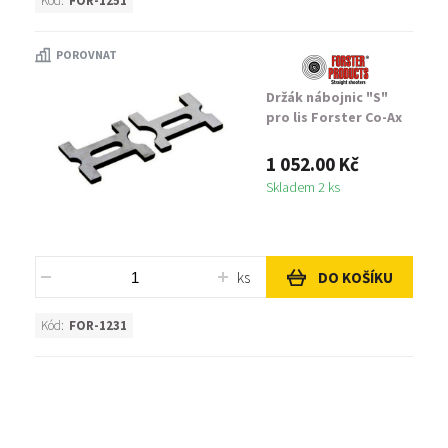
Kód:
FOR-1251
POROVNAT
Držák nábojnic "S"
pro lis Forster Co-Ax
1 052.00 Kč
Skladem 2 ks
ks
DO KOŠÍKU
Kód:
FOR-1231