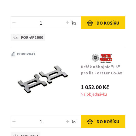
ks
DO KOŠÍKU
Kód:
FOR-AP1000
POROVNAT
Držák nábojnic "LS"
pro lis Forster Co-Ax
1 052.00 Kč
Na objednávku
ks
DO KOŠÍKU