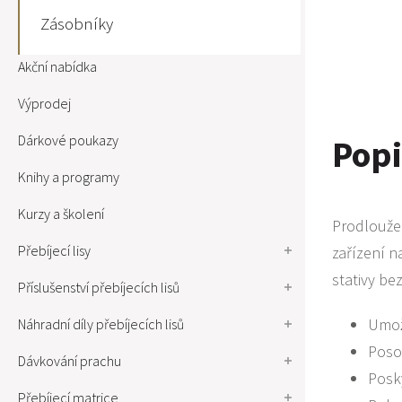
Zásobníky
Akční nabídka
Výprodej
Dárkové poukazy
Popi
Knihy a programy
Kurzy a školení
Prodlouže
Přebíjecí lisy
zařízení n
stativy be
Příslušenství přebíjecích lisů
Umož
Náhradní díly přebíjecích lisů
Posou
Dávkování prachu
Posk
Přebíjecí matrice