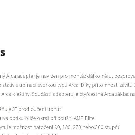
s
ný Arca adapter je navržen pro montáž dálkoměru, pozorova
a stativ s upínací svorkou typu Arca. Díky přítomnosti závitu 1
z Arca kleštiny. Součástí adapteru je čtyřcestná Arca základna
ňuje 3" prodloužení upnutí
vá optiku blíže okraji při použití AMP Elite
ytule možnost natočení 90, 180, 270 nebo 360 stupňů