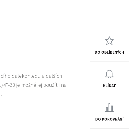
DO OBLÍBENÝCH
cího dalekohledu a dalších
/4"-20 je možné jej použít i na
HLÍDAT
.
DO POROVNÁNÍ