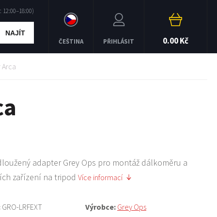
NAJÍT
0.00 Kč
ČEŠTINA
PŘIHLÁSIT
 Arca
ca
dloužený adapter Grey Ops pro montáž dálkoměru a
ích zařízení na tripod
Více informací
:
GRO-LRFEXT
Výrobce:
Grey Ops