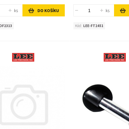
ks
ks
DO KOŠÍKU
OF2313
Kód:
LEE-FT2451