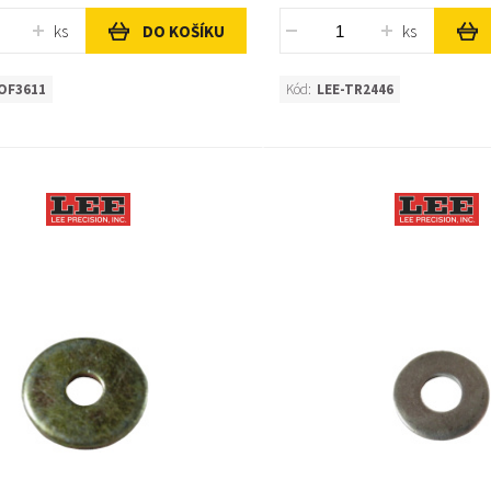
ks
ks
DO KOŠÍKU
OF3611
Kód:
LEE-TR2446