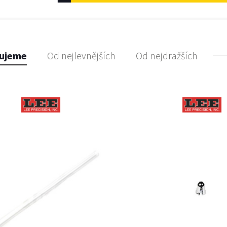
ujeme
Od nejlevnějších
Od nejdražších