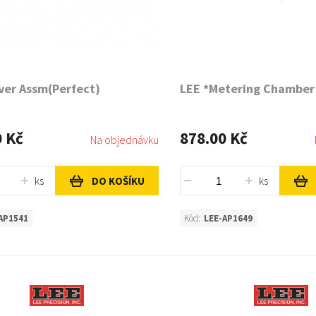
ver Assm(Perfect)
LEE *Metering Chamber
0 Kč
878.00 Kč
Na objednávku
ks
ks
DO KOŠÍKU
AP1541
Kód:
LEE-AP1649