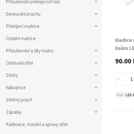
Příslušenství přebíjecích lisů
Dávkování prachu
Přebíjecí matrice
Ostatní matrice
Hadice 
lisům L
Příslušenství a díly matric
90.00 
Odlévání střel
Střely
Nábojnice
Kód:
LEE-
Střelný prach
Zápalky
Kalibrace, mazání a úpravy střel