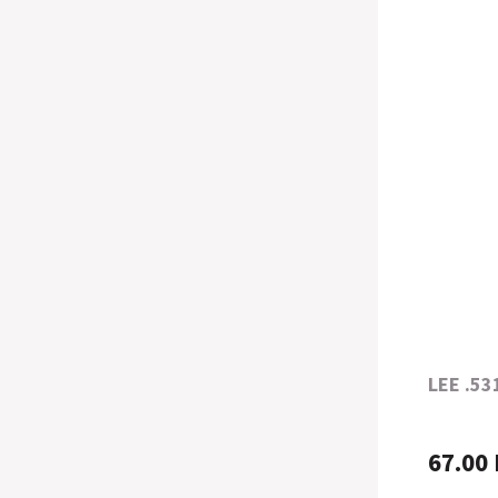
procesu výroby si ukážeme výrobní proces
jednoho z nejuznávanějších výrobců
nábojnic - firmy PETERSRON CARTRIDGE.
LEE .53
67.00 