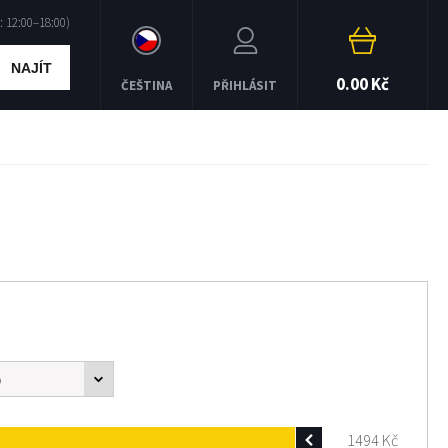
NAJÍT
0.00 Kč
ČEŠTINA
PŘIHLÁSIT
1494
Kč