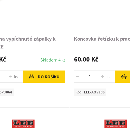
na vypíchnuté zápalky k
Koncovka řetízku k pra
EE
Kč
60.00 Kč
Skladem 4 ks
ks
ks
DO KOŠÍKU
BP3064
Kód:
LEE-AO5306