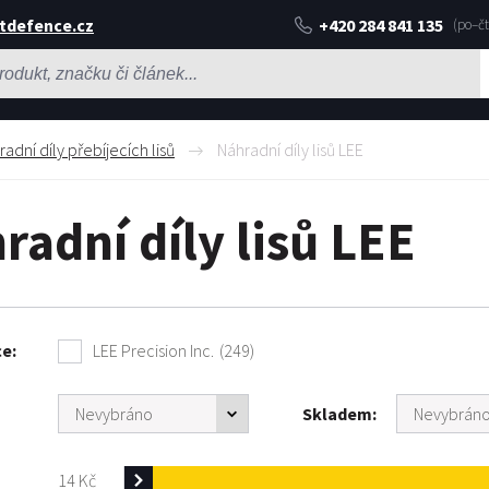
tdefence.cz
+420 284 841 135
adní díly přebíjecích lisů
Náhradní díly lisů LEE
radní díly lisů LEE
ce
LEE Precision Inc.
(249)
Skladem
14
Kč