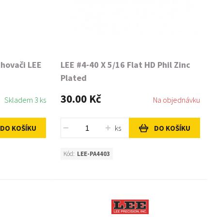
chovači LEE
LEE #4-40 X 5/16 Flat HD Phil Zinc
Plated
30.00 Kč
Skladem 3 ks
Na objednávku
ks
DO KOŠÍKU
DO KOŠÍKU
Kód:
LEE-PA4403