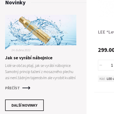
Novinky
LEE *Le
299.0
24. dubna 2022
Jak se vyrábí nábojnice
Lidé se občas ptají, jak se vyrábí nábojnice.
Samotný princip tažení z mosazného plechu
asi není žádným tajemstvím ale vyrobit kvalitní
Kód:
LEE-
nábojnice není zase tak jednoduché jak by se
PŘEČÍST
mohlo zdát. Je zapotřebí mnoha kroků a
dodržení technologických postupů pro
vytvoření kvalitní nábojnice, která poskytne
DALŠÍ NOVINKY
střelci maximální konzistenci. Pro osvětlení