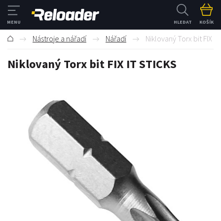
HLEDAT
KOŠÍK
Nástroje a nářadí
Nářadí
Niklovaný Torx bit FIX I
Niklovaný Torx bit FIX IT STICKS