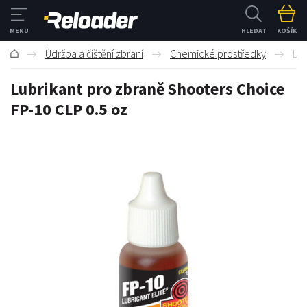
HLEDAT
KOŠÍK
Údržba a číštění zbraní
Chemické prostředky
Lub
Lubrikant pro zbraně Shooters Choice
FP-10 CLP 0.5 oz