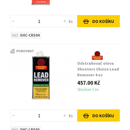
ks
DO KOŠÍKU
Kód:
SHC-CRS04
POROVNAT
Odstraňovač olova
Shooters Choice Lead
Remover 4 oz
457.00 Kč
Skladem 5 ks
ks
DO KOŠÍKU
Kód:
SHC-LRS04