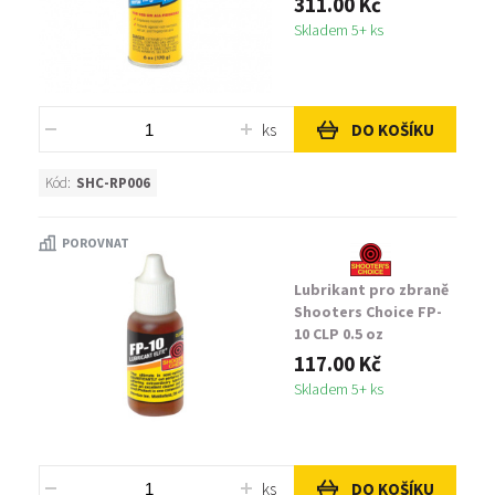
311.00 Kč
Skladem 5+ ks
ks
DO KOŠÍKU
Kód:
SHC-RP006
POROVNAT
Lubrikant pro zbraně
Shooters Choice FP-
10 CLP 0.5 oz
117.00 Kč
Skladem 5+ ks
ks
DO KOŠÍKU