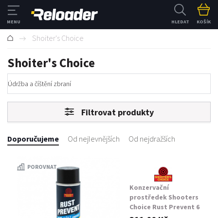
HLEDAT
KOŠÍK
Shoiter's Choice
Shoiter's Choice
Údržba a číštění zbraní
Filtrovat produkty
Doporučujeme
Od nejlevnějších
Od nejdražších
POROVNAT
Konzervační
prostředek Shooters
Choice Rust Prevent 6
oz