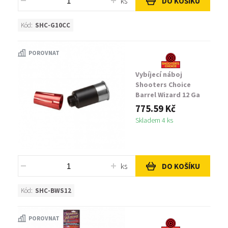
ks
DO KOŠÍKU
Kód:
SHC-G10CC
POROVNAT
Vybíjecí náboj
Shooters Choice
Barrel Wizard 12 Ga
775.59 Kč
Skladem 4 ks
ks
DO KOŠÍKU
Kód:
SHC-BWS12
POROVNAT