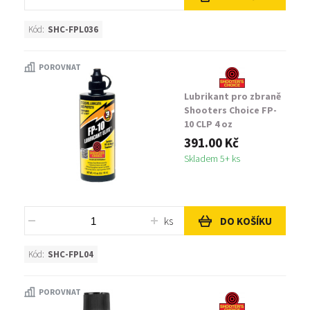
Kód:
SHC-FPL036
POROVNAT
Lubrikant pro zbraně
Shooters Choice FP-
10 CLP 4 oz
391.00 Kč
Skladem 5+ ks
ks
DO KOŠÍKU
Kód:
SHC-FPL04
POROVNAT