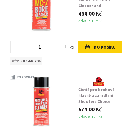
Cleaner and
Conditioner 4 oz
464.00 Kč
Skladem 5+ ks
ks
DO KOŠÍKU
Kód:
SHC-MC704
POROVNAT
Čistič pro brokové
hlavně a zahrdlení
Shooters Choice
Shotgun and Choke
574.00 Kč
Tube Cleaner
Skladem 5+ ks