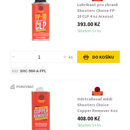
Lubrikant pro zbraně
Shooters Choice FP-
10 CLP 4 oz Areosol
393.00 Kč
Skladem 5+ ks
ks
DO KOŠÍKU
Kód:
SHC-904-A-FPL
POROVNAT
Odstraňovač mědi
Shooters Choice
Copper Remover 4 oz
408.00 Kč
Skladem 5+ ks