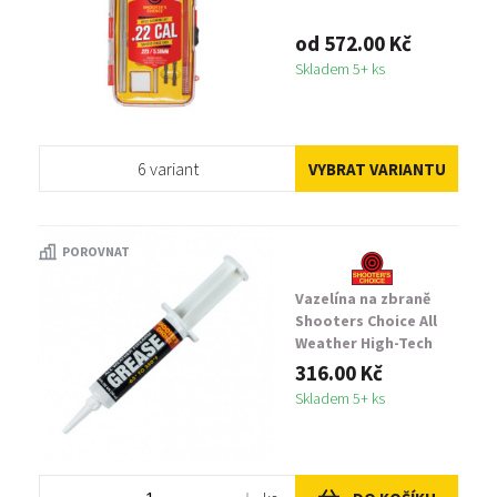
od 572.00 Kč
Skladem 5+ ks
6 variant
VYBRAT VARIANTU
POROVNAT
Vazelína na zbraně
Shooters Choice All
Weather High-Tech
Gun Grease 10cc
316.00 Kč
Skladem 5+ ks