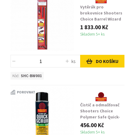
Vytěrák pro
brokovnice Shooters
Choice Barrel Wizard
Store
1 833.00 Kč
Skladem 5+ ks
ks
DO KOŠÍKU
Kód:
SHC-BW001
POROVNAT
Čistič a odmašťovač
Shooters Choice
Polymer Safe Quick-
Scrub
456.00 Kč
Skladem 5+ ks