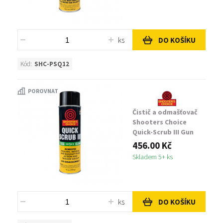
ks
DO KOŠÍKU
Kód:
SHC-PSQ12
POROVNAT
Čistič a odmašťovač
Shooters Choice
Quick-Scrub III Gun
Cleaner-Degreaser
456.00 Kč
Skladem 5+ ks
ks
DO KOŠÍKU