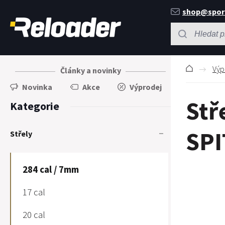
shop@spor
Výp
Články a novinky
Novinka
Akce
Výprodej
Stř
Kategorie
SPI
Střely
284 cal / 7mm
17 cal
20 cal