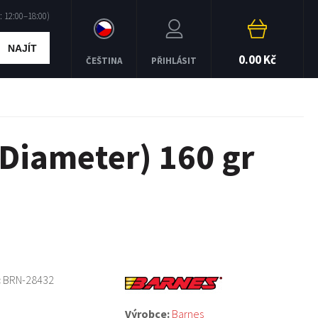
NAJÍT
0.00 Kč
ČEŠTINA
PŘIHLÁSIT
Diameter) 160 gr
:
BRN-28432
Výrobce:
Barnes