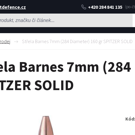
tdefence.cz
+420 284 841 135
rodej
Střela Barnes 7mm (284 Diameter) 160 gr SPITZER SOLID
ela Barnes 7mm (284 
TZER SOLID
Kód