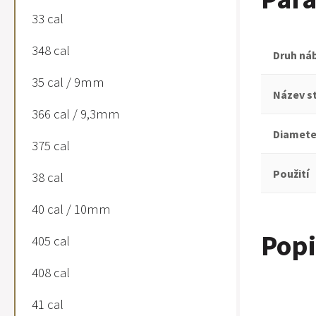
33 cal
348 cal
Druh ná
35 cal / 9mm
Název st
366 cal / 9,3mm
Diamete
375 cal
Použití
38 cal
40 cal / 10mm
Popi
405 cal
408 cal
41 cal