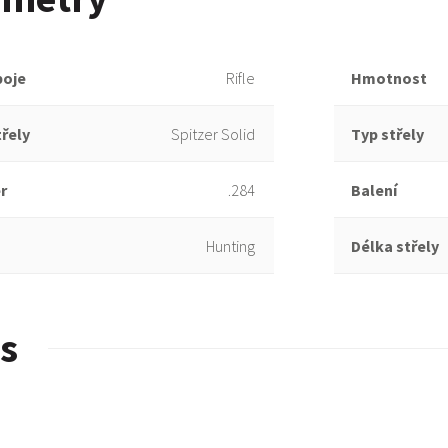
boje
Rifle
Hmotnost
řely
Spitzer Solid
Typ střely
r
.284
Balení
Hunting
Délka střely
s