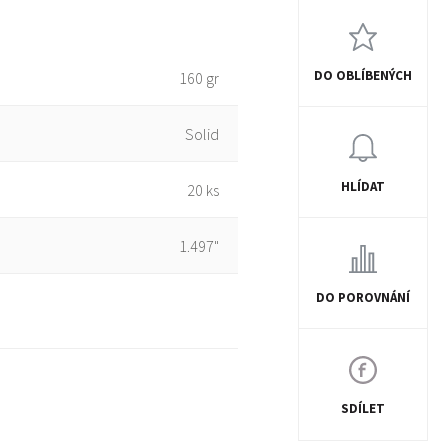
DO OBLÍBENÝCH
160 gr
Solid
HLÍDAT
20 ks
1.497"
DO POROVNÁNÍ
SDÍLET