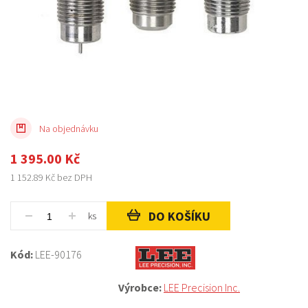
Na objednávku
1 395.00
Kč
1 152.89
Kč bez DPH
DO KOŠÍKU
ks
Kód:
LEE-90176
Výrobce:
LEE Precision Inc.