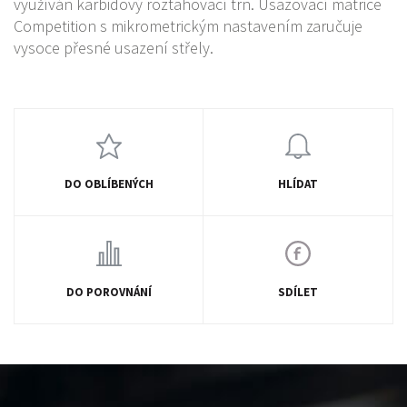
využíván karbidový roztahovací trn. Usazovací matrice
Competition s mikrometrickým nastavením zaručuje
vysoce přesné usazení střely.
DO OBLÍBENÝCH
HLÍDAT
DO POROVNÁNÍ
SDÍLET