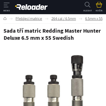
HLEDAT
KOŠÍK
Přebíjecí matrice
264 cal / 6.5mm
6.5mm x 55 S
Sada tří matric Redding Master Hunter
Deluxe 6.5 mm x 55 Swedish