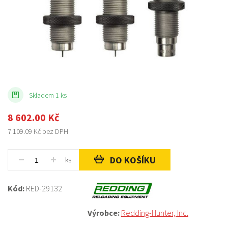
Skladem 1 ks
8 602.00
Kč
7 109.09
Kč bez DPH
DO KOŠÍKU
ks
Kód:
RED-29132
Výrobce:
Redding-Hunter, Inc.