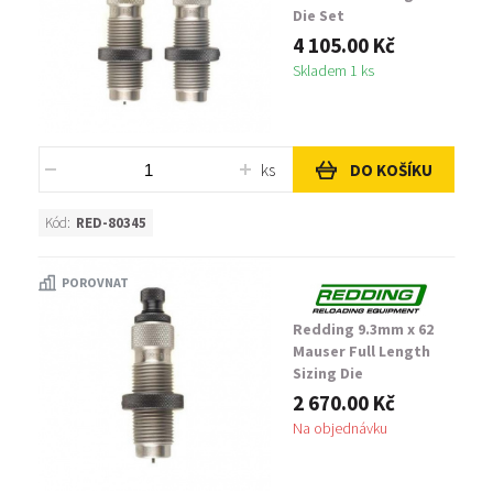
Die Set
4 105.00 Kč
Skladem 1 ks
ks
DO KOŠÍKU
Kód:
RED-80345
POROVNAT
Redding 9.3mm x 62
Mauser Full Length
Sizing Die
2 670.00 Kč
Na objednávku