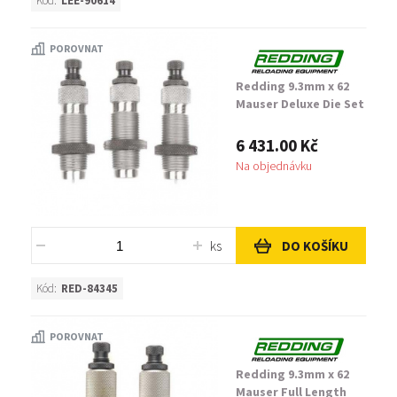
Kód:
LEE-90614
POROVNAT
Redding 9.3mm x 62
Mauser Deluxe Die Set
6 431.00 Kč
Na objednávku
ks
DO KOŠÍKU
Kód:
RED-84345
POROVNAT
Redding 9.3mm x 62
Mauser Full Length