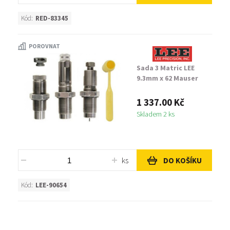
Kód:
RED-83345
POROVNAT
Sada 3 Matric LEE
9.3mm x 62 Mauser
1 337.00 Kč
Skladem 2 ks
ks
DO KOŠÍKU
Kód:
LEE-90654