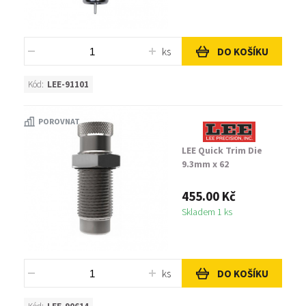
ks
DO KOŠÍKU
Kód:
LEE-91101
POROVNAT
LEE Quick Trim Die
9.3mm x 62
455.00 Kč
Skladem 1 ks
ks
DO KOŠÍKU