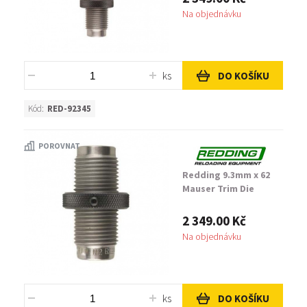
Na objednávku
ks
DO KOŠÍKU
Kód:
RED-92345
POROVNAT
Redding 9.3mm x 62
Mauser Trim Die
2 349.00 Kč
Na objednávku
ks
DO KOŠÍKU