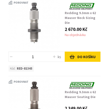
POROVNAT
Redding 9.3mm x 62
Mauser Neck Sizing
Die
2 670.00 Kč
Na objednávku
ks
DO KOŠÍKU
Kód:
RED-81345
POROVNAT
Redding 9.3mm x 62
Mauser Seating Die
2 349.00 Kč