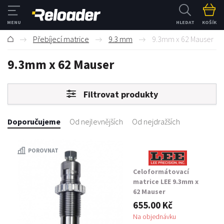
HLEDAT
KOŠÍK
Přebíjecí matrice
9.3 mm
9.3mm x 62 Mauser
9.3mm x 62 Mauser
Filtrovat produkty
Doporučujeme
Od nejlevnějších
Od nejdražších
POROVNAT
Celoformátovací
matrice LEE 9.3mm x
62 Mauser
655.00 Kč
Na objednávku