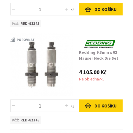
ks
DO KOŠÍKU
Kód:
RED-91345
POROVNAT
Redding 9.3mm x 62
Mauser Neck Die Set
4 105.00 Kč
Na objednávku
ks
DO KOŠÍKU
Kód:
RED-82345