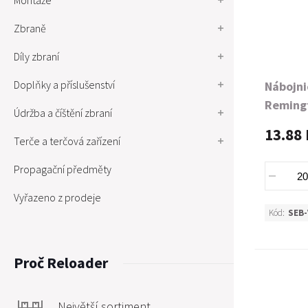
Montáže
Zbraně
Díly zbraní
Doplňky a příslušenství
Nábojni
Reming
Údržba a číštění zbraní
13.88 
Terče a terčová zařízení
Propagační předměty
Vyřazeno z prodeje
Kód:
SEB-
Proč Reloader
Největší sortiment