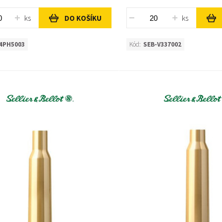
ks
ks
DO KOŠÍKU
4PH5003
Kód:
SEB-V337002