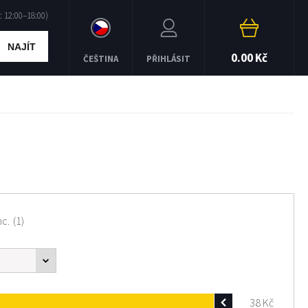
NAJÍT
0.00 Kč
ČEŠTINA
PŘIHLÁSIT
nc.
(1)
38
Kč