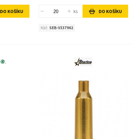
ks
DO KOŠÍKU
DO KOŠÍKU
Kód:
SEB-V337962