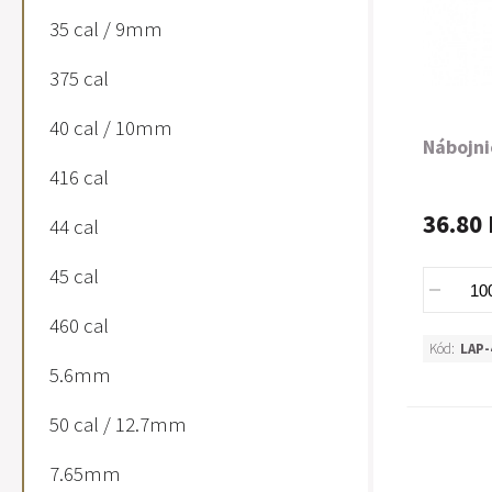
35 cal / 9mm
375 cal
40 cal / 10mm
Nábojni
416 cal
36.80 
44 cal
45 cal
460 cal
Kód:
LAP-
5.6mm
50 cal / 12.7mm
7.65mm