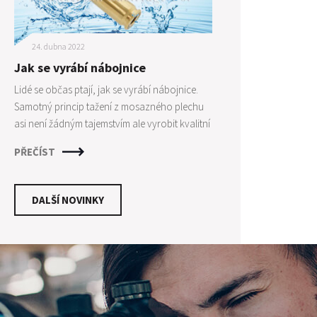
24. dubna 2022
Jak se vyrábí nábojnice
Lidé se občas ptají, jak se vyrábí nábojnice.
Samotný princip tažení z mosazného plechu
asi není žádným tajemstvím ale vyrobit kvalitní
nábojnice není zase tak jednoduché jak by se
PŘEČÍST
mohlo zdát. Je zapotřebí mnoha kroků a
dodržení technologických postupů pro
vytvoření kvalitní nábojnice, která poskytne
DALŠÍ NOVINKY
střelci maximální konzistenci. Pro osvětlení
procesu výroby si ukážeme výrobní proces
jednoho z nejuznávanějších výrobců
nábojnic - firmy PETERSRON CARTRIDGE.