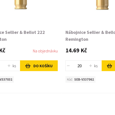
ce Sellier & Bellot 222
Nábojnice Sellier & Bell
ton
Remington
Kč
14.69 Kč
Na objednávku
ks
ks
DO KOŠÍKU
V337032
Kód:
SEB-V337062