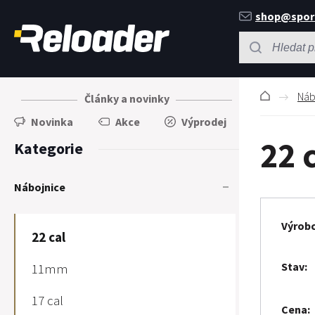
shop@spor
Náb
Články a novinky
Novinka
Akce
Výprodej
22 
Kategorie
Nábojnice
Výrob
22 cal
Stav
11mm
17 cal
Cena