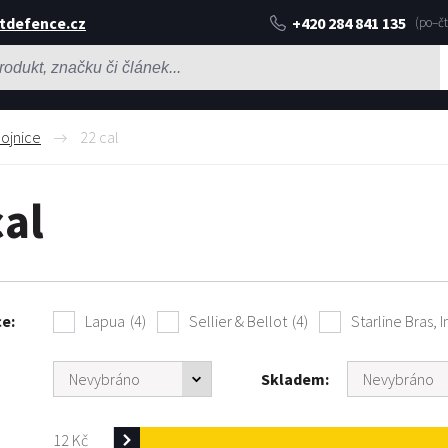
tdefence.cz
+420 284 841 135
ojnice
22 cal
cal
ce
Lapua
(4)
Sellier & Bellot
(4)
Starline Bras, I
Skladem
12
Kč