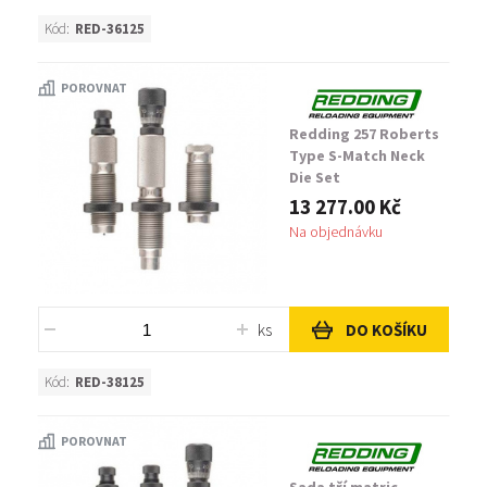
Kód:
RED-36125
POROVNAT
Redding 257 Roberts
Type S-Match Neck
Die Set
13 277.00 Kč
Na objednávku
ks
DO KOŠÍKU
Kód:
RED-38125
POROVNAT