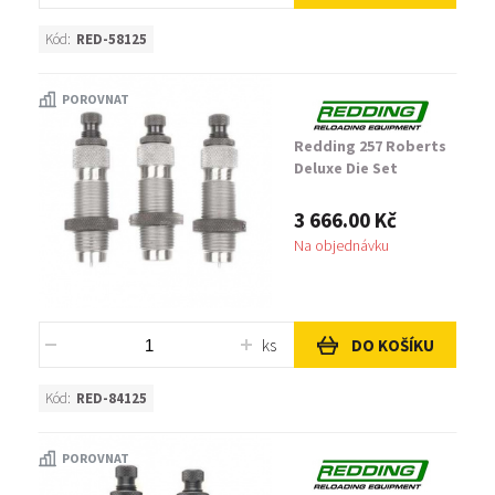
Kód:
RED-58125
POROVNAT
Redding 257 Roberts
Deluxe Die Set
3 666.00 Kč
Na objednávku
ks
DO KOŠÍKU
Kód:
RED-84125
POROVNAT