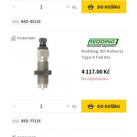
ks
DO KOŠÍKU
Kód:
RED-83125
POROVNAT
Redding 257 Roberts
Type S Full Die
4 117.00 Kč
Na objednávku
ks
DO KOŠÍKU
Kód:
RED-77125