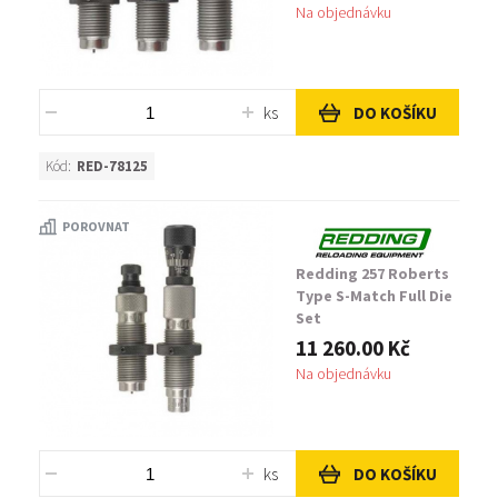
Na objednávku
ks
DO KOŠÍKU
Kód:
RED-78125
POROVNAT
Redding 257 Roberts
Type S-Match Full Die
Set
11 260.00 Kč
Na objednávku
ks
DO KOŠÍKU