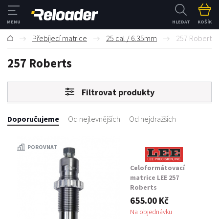
HLEDAT
KOŠÍK
Přebíjecí matrice
25 cal / 6.35mm
257 Roberts
257 Roberts
Filtrovat produkty
Doporučujeme
Od nejlevnějších
Od nejdražších
POROVNAT
Celoformátovací
matrice LEE 257
Roberts
655.00 Kč
Na objednávku