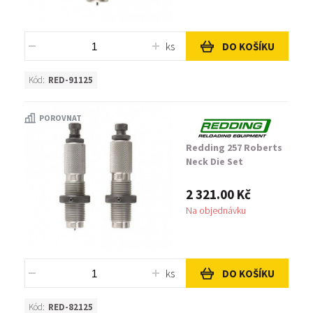
ks
DO KOŠÍKU
Kód:
RED-91125
POROVNAT
Redding 257 Roberts
Neck Die Set
2 321.00 Kč
Na objednávku
ks
DO KOŠÍKU
Kód:
RED-82125