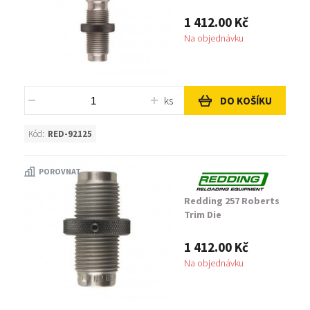
1 412.00 Kč
Na objednávku
ks
DO KOŠÍKU
Kód:
RED-92125
POROVNAT
Redding 257 Roberts
Trim Die
1 412.00 Kč
Na objednávku