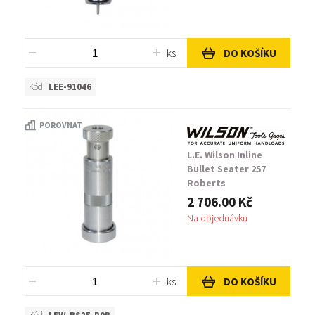
ks
DO KOŠÍKU
Kód:
LEE-91046
POROVNAT
L.E. Wilson Inline
Bullet Seater 257
Roberts
2 706.00 Kč
Na objednávku
ks
DO KOŠÍKU