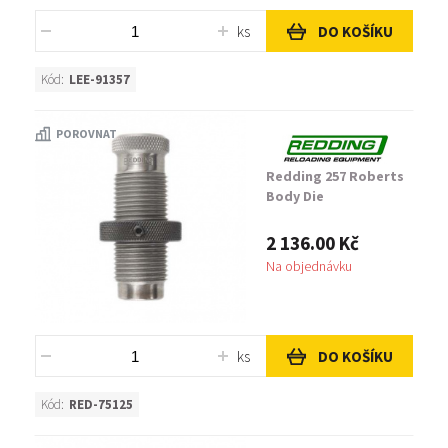
ks
DO KOŠÍKU
Kód:
LEE-91357
POROVNAT
Redding 257 Roberts
Body Die
2 136.00 Kč
Na objednávku
ks
DO KOŠÍKU
Kód:
RED-75125