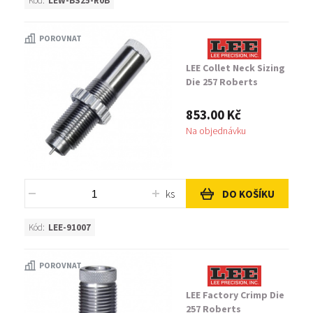
Kód:
LEW-BS25-R0B
POROVNAT
LEE Collet Neck Sizing
Die 257 Roberts
853.00 Kč
Na objednávku
ks
DO KOŠÍKU
Kód:
LEE-91007
POROVNAT
LEE Factory Crimp Die
257 Roberts