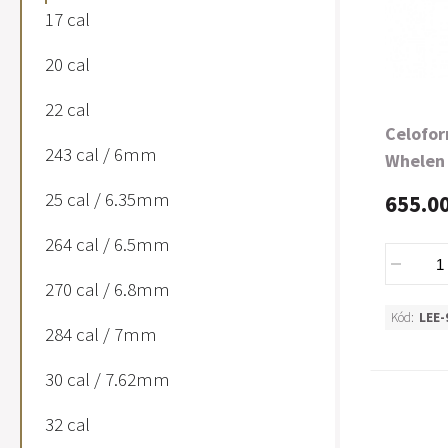
17 cal
20 cal
22 cal
Celofor
243 cal / 6mm
Whelen
25 cal / 6.35mm
655.0
264 cal / 6.5mm
270 cal / 6.8mm
Kód:
LEE-
284 cal / 7mm
30 cal / 7.62mm
32 cal