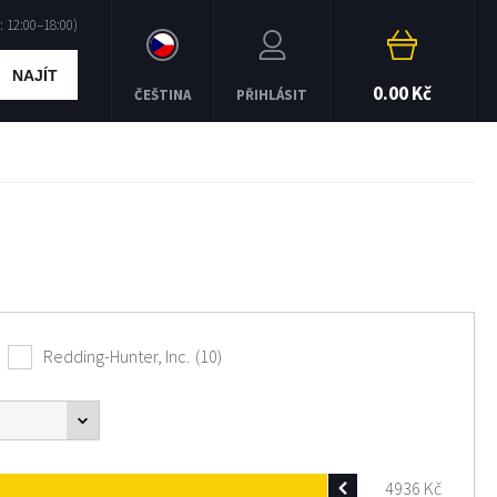
NAJÍT
0.00 Kč
ČEŠTINA
PŘIHLÁSIT
Redding-Hunter, Inc.
(10)
4936
Kč