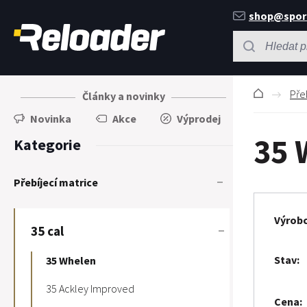
shop@spor
Pře
Články a novinky
Novinka
Akce
Výprodej
35 
Kategorie
Přebíjecí matrice
Výrob
35 cal
Stav
35 Whelen
35 Ackley Improved
Cena