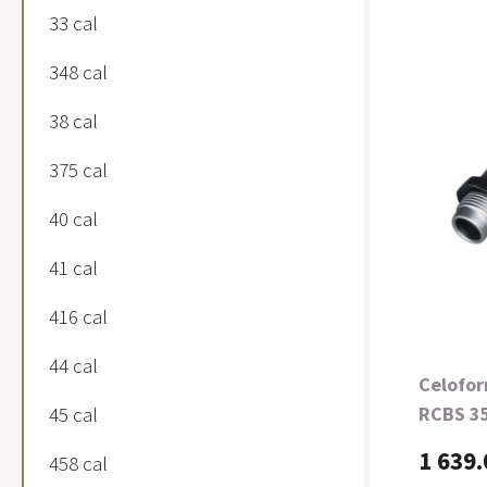
33 cal
348 cal
38 cal
375 cal
40 cal
41 cal
416 cal
44 cal
Celofor
45 cal
RCBS 3
1 639.
458 cal