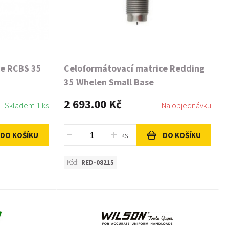
ce RCBS 35
Celoformátovací matrice Redding
35 Whelen Small Base
2 693.00 Kč
Skladem 1 ks
Na objednávku
ks
DO KOŠÍKU
DO KOŠÍKU
Kód:
RED-08215