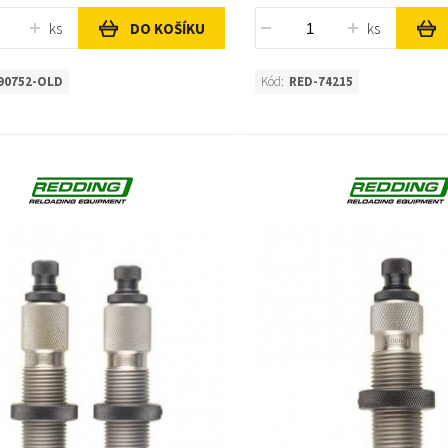
ks
ks
DO KOŠÍKU
90752-OLD
Kód:
RED-74215