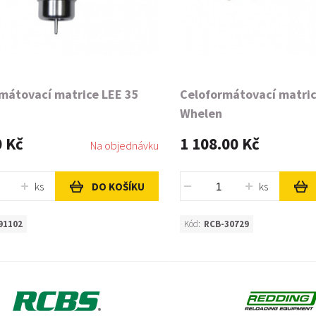
mátovací matrice LEE 35
Celoformátovací matri
Whelen
0 Kč
1 108.00 Kč
Na objednávku
ks
ks
DO KOŠÍKU
91102
Kód:
RCB-30729