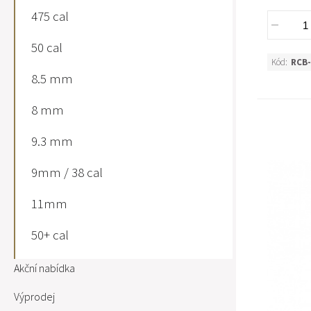
475 cal
50 cal
Kód:
RCB-
8.5 mm
8 mm
9.3 mm
9mm / 38 cal
11mm
50+ cal
Akční nabídka
Výprodej