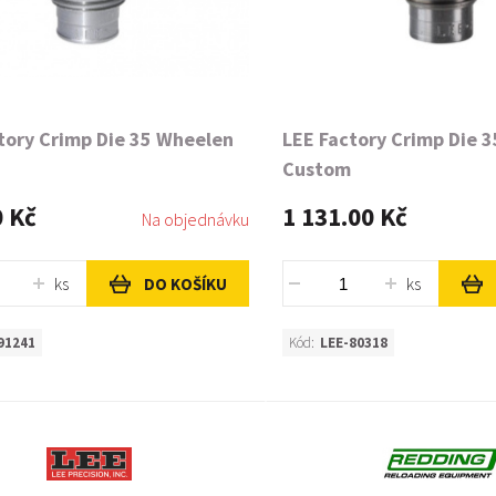
tory Crimp Die 35 Wheelen
LEE Factory Crimp Die 
Custom
0 Kč
1 131.00 Kč
Na objednávku
ks
ks
DO KOŠÍKU
91241
Kód:
LEE-80318