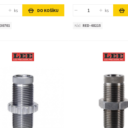
ks
ks
DO KOŠÍKU
30701
Kód:
RED-48215