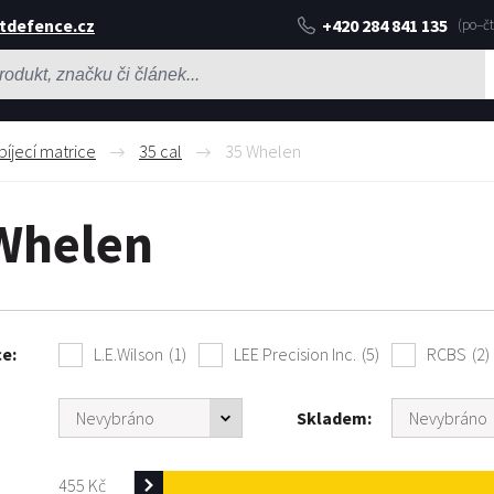
tdefence.cz
+420 284 841 135
bíjecí matrice
35 cal
35 Whelen
Whelen
ce
L.E.Wilson
(1)
LEE Precision Inc.
(5)
RCBS
(2)
Skladem
455
Kč