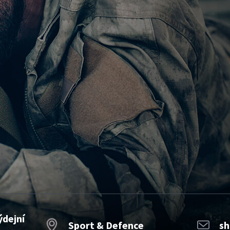
ýdejní
Sport & Defence
sh