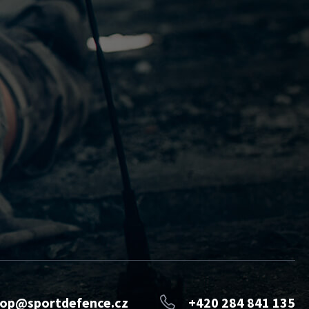
op@sportdefence.cz
+420 284 841 135