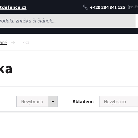
tdefence.cz
+420 284 841 135
aně
Tikka
ka
Skladem