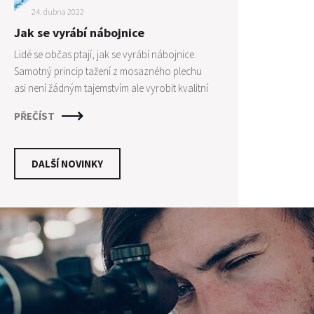
24. dubna 2022
Jak se vyrábí nábojnice
Lidé se občas ptají, jak se vyrábí nábojnice.
Samotný princip tažení z mosazného plechu
asi není žádným tajemstvím ale vyrobit kvalitní
nábojnice není zase tak jednoduché jak by se
PŘEČÍST
mohlo zdát. Je zapotřebí mnoha kroků a
dodržení technologických postupů pro
vytvoření kvalitní nábojnice, která poskytne
DALŠÍ NOVINKY
střelci maximální konzistenci. Pro osvětlení
procesu výroby si ukážeme výrobní proces
jednoho z nejuznávanějších výrobců
nábojnic - firmy PETERSRON CARTRIDGE.