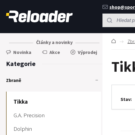
shop@spor
Zbr
Články a novinky
Novinka
Akce
Výprodej
Tik
Kategorie
Zbraně
Stav
Tikka
G.A. Precision
Dolphin