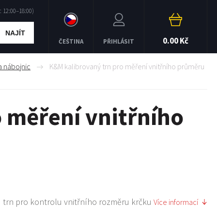
NAJÍT
0.00 Kč
ČEŠTINA
PŘIHLÁSIT
a nábojnic
K&M kalibrovaný trn pro měření vnitřního průměru
 měření vnitřního
trn pro kontrolu vnitřního rozměru krčku
Více informací