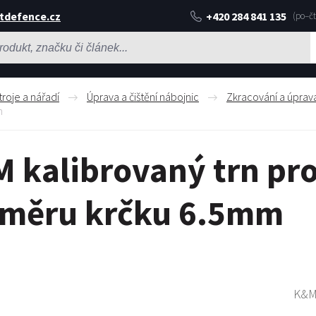
tdefence.cz
+420 284 841 135
troje a nářadí
Úprava a čištění nábojnic
Zkracování a úprav
m
 kalibrovaný trn pro
měru krčku 6.5mm
K&M 