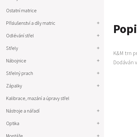
Ostatní matrice
Příslušenství a díly matric
Popi
Odlévání střel
Střely
K&M trn pr
Nábojnice
Dodáván v
Střelný prach
Zápalky
Kalibrace, mazání a úpravy střel
Nástroje a nářadí
Optika
Montáže