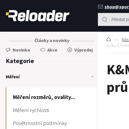
shop@spor
Nás
Články a novinky
krčku 6.5m
Novinka
Akce
Výprodej
Kategorie
K&M
Měření
prů
Měření rozměrů, ovality...
Měření rychlosti
Povětrnostní podmínky