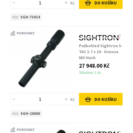
ks
DO KOŠÍKU
Kód:
SGH-73014
POROVNAT
Puškohled Sightron S-
TAC 1-7 x 24 - Osnova
Mil-Hash
27 948.00 Kč
Skladem 1 ks
ks
DO KOŠÍKU
Kód:
SGH-26000
POROVNAT