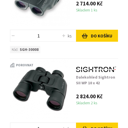
2 714.00 Kč
Skladem 1 ks
ks
DO KOŠÍKU
Kód:
SGH-30008
POROVNAT
Dalekohled Sightron
SII WP 10 x 42
2 824.00 Kč
Skladem 2 ks