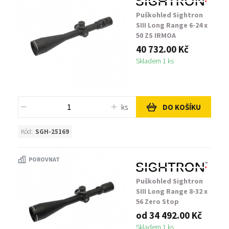
Puškohled Sightron
SIII Long Range 6-24 x
50 ZS IRMOA
40 732.00 Kč
Skladem 1 ks
ks
DO KOŠÍKU
Kód:
SGH-25169
POROVNAT
Puškohled Sightron
SIII Long Range 8-32 x
56 Zero Stop
od 34 492.00 Kč
Skladem 1 ks