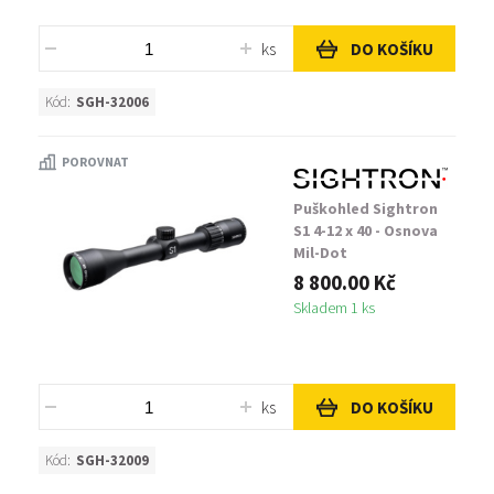
ks
DO KOŠÍKU
Kód:
SGH-32006
POROVNAT
Puškohled Sightron
S1 4-12 x 40 - Osnova
Mil-Dot
8 800.00 Kč
Skladem 1 ks
ks
DO KOŠÍKU
Kód:
SGH-32009