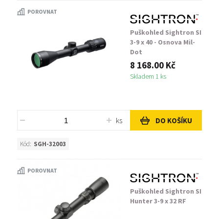
POROVNAT
Puškohled Sightron SI
3-9 x 40 - Osnova Mil-
Dot
8 168.00 Kč
Skladem 1 ks
ks
DO KOŠÍKU
Kód:
SGH-32003
POROVNAT
Puškohled Sightron SI
Hunter 3-9 x 32 RF