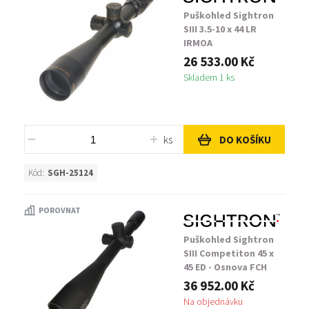
Puškohled Sightron
SIII 3.5-10 x 44 LR
IRMOA
26 533.00 Kč
Skladem 1 ks
ks
DO KOŠÍKU
Kód:
SGH-25124
POROVNAT
Puškohled Sightron
SIII Competiton 45 x
45 ED - Osnova FCH
36 952.00 Kč
Na objednávku