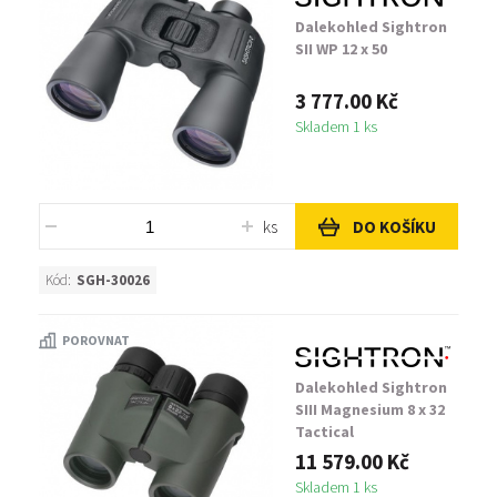
Dalekohled Sightron
SII WP 12 x 50
3 777.00 Kč
Skladem 1 ks
ks
DO KOŠÍKU
Kód:
SGH-30026
POROVNAT
Dalekohled Sightron
SIII Magnesium 8 x 32
Tactical
11 579.00 Kč
Skladem 1 ks