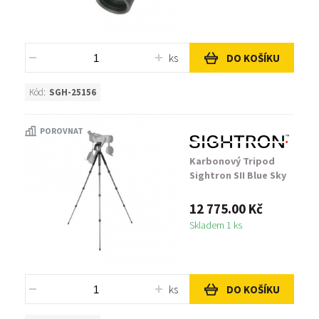
ks
DO KOŠÍKU
Kód:
SGH-25156
POROVNAT
Karbonový Tripod
Sightron SII Blue Sky
12 775.00 Kč
Skladem 1 ks
ks
DO KOŠÍKU