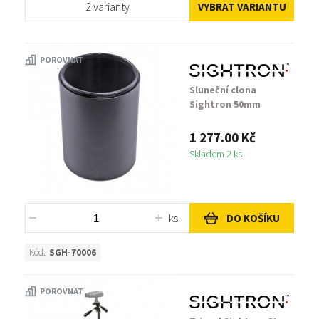
2 varianty
VYBRAT VARIANTU
POROVNAT
Sluneční clona
Sightron 50mm
1 277.00 Kč
Skladem 2 ks
ks
DO KOŠÍKU
Kód:
SGH-70006
POROVNAT