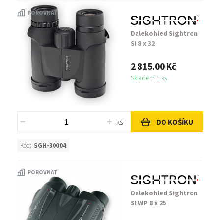
POROVNAT
Dalekohled Sightron
SI 8 x 32
2 815.00 Kč
Skladem 1 ks
ks
DO KOŠÍKU
Kód:
SGH-30004
POROVNAT
Dalekohled Sightron
SI WP 8 x 25