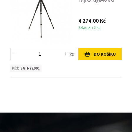
Tripod Sightron SI
4 274.00 Kč
Skladem 2 ks
ks
DO KOŠÍKU
Kód:
SGH-72001