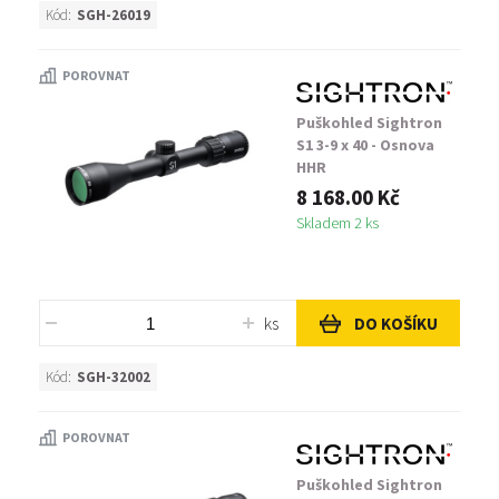
Kód:
SGH-26019
POROVNAT
Puškohled Sightron
S1 3-9 x 40 - Osnova
HHR
8 168.00 Kč
Skladem 2 ks
ks
DO KOŠÍKU
Kód:
SGH-32002
POROVNAT
Puškohled Sightron