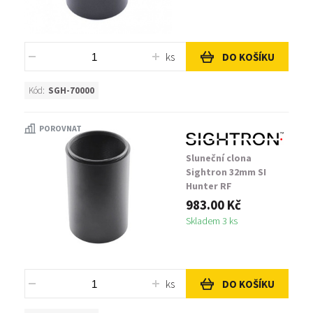
ks
DO KOŠÍKU
Kód:
SGH-70000
POROVNAT
Sluneční clona
Sightron 32mm SI
Hunter RF
983.00 Kč
Skladem 3 ks
ks
DO KOŠÍKU