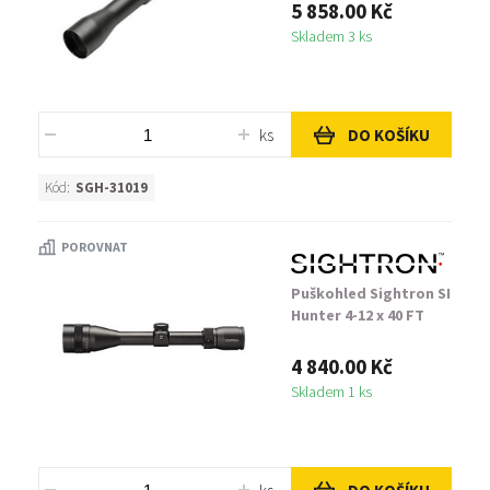
5 858.00 Kč
Skladem 3 ks
ks
DO KOŠÍKU
Kód:
SGH-31019
POROVNAT
Puškohled Sightron SI
Hunter 4-12 x 40 FT
4 840.00 Kč
Skladem 1 ks