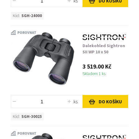
ks
DO KOŠÍKU
Kód:
SGH-24000
POROVNAT
Dalekohled Sightron
SII WP 10 x 50
3 519.00 Kč
Skladem 1 ks
ks
DO KOŠÍKU
Kód:
SGH-30025
POROVNAT