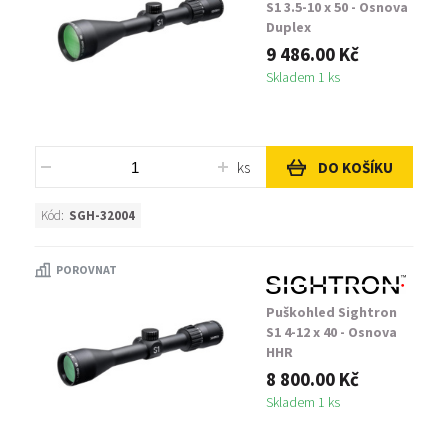
S1 3.5-10 x 50 - Osnova
Duplex
9 486.00 Kč
Skladem 1 ks
ks
DO KOŠÍKU
Kód:
SGH-32004
POROVNAT
Puškohled Sightron
S1 4-12 x 40 - Osnova
HHR
8 800.00 Kč
Skladem 1 ks