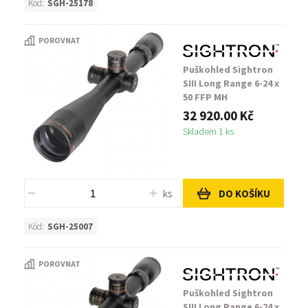
Kód:
SGH-25178
POROVNAT
Puškohled Sightron
SIII Long Range 6-24 x
50 FFP MH
32 920.00 Kč
Skladem 1 ks
ks
DO KOŠÍKU
Kód:
SGH-25007
POROVNAT
Puškohled Sightron
SIII Long Range 6-24 x