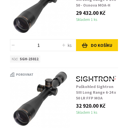
50 - Osnova MOA-H
29 432.00 Kč
Skladem 1 ks
ks
DO KOŠÍKU
Kód:
SGH-25012
POROVNAT
Puškohled Sightron
SIII Long Range 6-24 x
50 LR FFP MOA
32 920.00 Kč
Skladem 1 ks