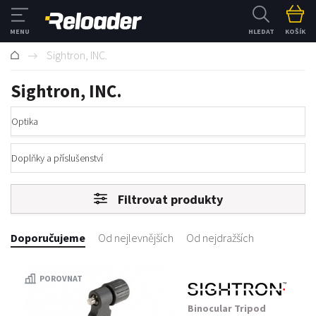
HLEDAT
KOŠÍK
Sightron, INC.
Sightron, INC.
Optika
Doplňky a příslušenství
Filtrovat produkty
Doporučujeme
Od nejlevnějších
Od nejdražších
POROVNAT
Binocular Tripod