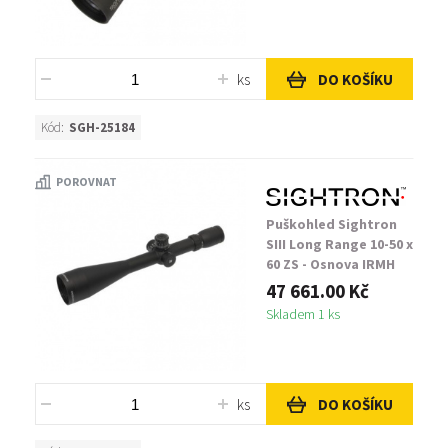
ks
DO KOŠÍKU
Kód:
SGH-25184
POROVNAT
Puškohled Sightron
SIII Long Range 10-50 x
60 ZS - Osnova IRMH
47 661.00 Kč
Skladem 1 ks
ks
DO KOŠÍKU