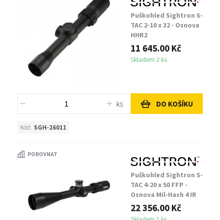
Puškohled Sightron S-
TAC 2-10 x 32 - Osnova
HHR2
11 645.00 Kč
Skladem 2 ks
ks
DO KOŠÍKU
Kód:
SGH-26011
POROVNAT
Puškohled Sightron S-
TAC 4-20 x 50 FFP -
Osnova Mil-Hash 4 IR
22 356.00 Kč
Skladem 1 ks