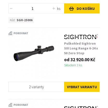
ks
DO KOŠÍKU
Kód:
SGH-25006
POROVNAT
Puškohled Sightron
SIII Long Range 6-24 x
50 Zero Stop
od 32 920.00 Kč
Skladem 3 ks
2 varianty
VYBRAT VARIANTU
POROVNAT