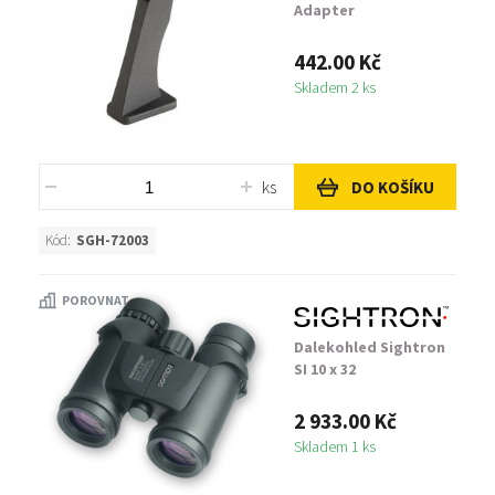
Adapter
442.00 Kč
Skladem 2 ks
ks
DO KOŠÍKU
Kód:
SGH-72003
POROVNAT
Dalekohled Sightron
SI 10 x 32
2 933.00 Kč
Skladem 1 ks