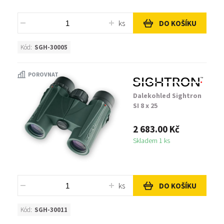
ks
DO KOŠÍKU
Kód:
SGH-30005
POROVNAT
Dalekohled Sightron
SI 8 x 25
2 683.00 Kč
Skladem 1 ks
ks
DO KOŠÍKU
Kód:
SGH-30011