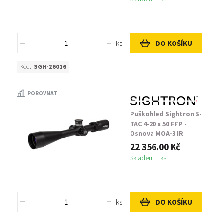
ks
DO KOŠÍKU
Kód:
SGH-26016
POROVNAT
Puškohled Sightron S-
TAC 4-20 x 50 FFP -
Osnova MOA-3 IR
22 356.00 Kč
Skladem 1 ks
ks
DO KOŠÍKU