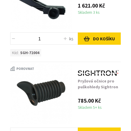
1 621.00 Kč
Skladem 3 ks
ks
DO KOŠÍKU
Kód:
SGH-72004
POROVNAT
Pryžová očnice pro
puškohledy Sightron
785.00 Kč
Skladem 5+ ks