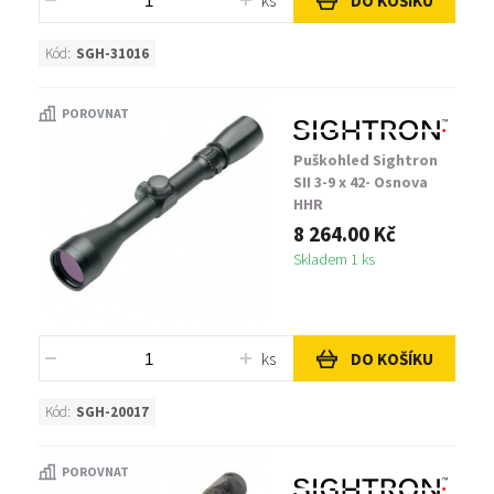
ks
DO KOŠÍKU
Kód:
SGH-31016
POROVNAT
Puškohled Sightron
SII 3-9 x 42- Osnova
HHR
8 264.00 Kč
Skladem 1 ks
ks
DO KOŠÍKU
Kód:
SGH-20017
POROVNAT