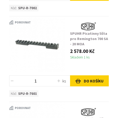
Kód:
SPU-R-7002
POROVNAT
SPUHR Picatinny lišta
pro Remington 700 SA
- 20 MOA
2 578.00 Kč
Skladem 1 ks
ks
DO KOŠÍKU
Kód:
SPU-R-7601
POROVNAT