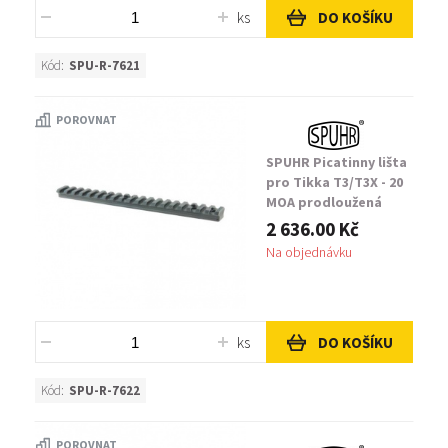
ks
DO KOŠÍKU
Kód:
SPU-R-7621
POROVNAT
SPUHR Picatinny lišta
pro Tikka T3/T3X - 20
MOA prodloužená
2 636.00 Kč
Na objednávku
ks
DO KOŠÍKU
Kód:
SPU-R-7622
POROVNAT