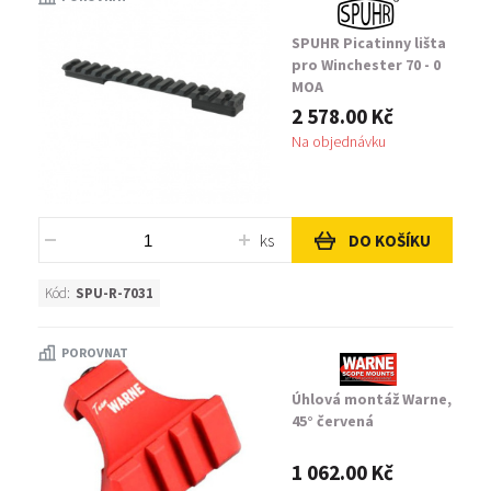
SPUHR Picatinny lišta
pro Winchester 70 - 0
MOA
2 578.00 Kč
Na objednávku
ks
DO KOŠÍKU
Kód:
SPU-R-7031
POROVNAT
Úhlová montáž Warne,
45° červená
1 062.00 Kč