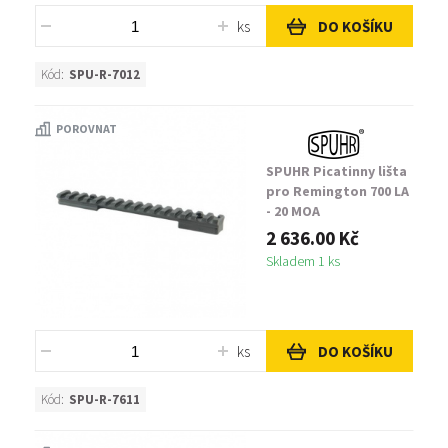
ks
DO KOŠÍKU
Kód:
SPU-R-7012
POROVNAT
SPUHR Picatinny lišta
pro Remington 700 LA
- 20 MOA
2 636.00 Kč
Skladem 1 ks
ks
DO KOŠÍKU
Kód:
SPU-R-7611