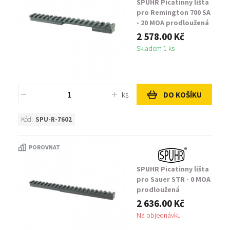
SPUHR Picatinny lišta
pro Remington 700 SA
- 20 MOA prodloužená
2 578.00 Kč
Skladem 1 ks
ks
DO KOŠÍKU
Kód:
SPU-R-7602
POROVNAT
SPUHR Picatinny lišta
pro Sauer STR - 0 MOA
prodloužená
2 636.00 Kč
Na objednávku