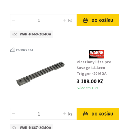
ks
DO KOŠÍKU
Kód:
WAR-M669-20MOA
POROVNAT
Picatinny lišta pro
Savage LA Accu
Trigger -20 MOA
3 189.00 Kč
Skladem 1 ks
ks
DO KOŠÍKU
Kód:
WAR-M667-20MOA