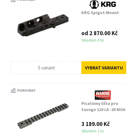
KRG Spigot Mount
od 2 870.00 Kč
Skladem 4 ks
5 variant
VYBRAT VARIANTU
POROVNAT
Picatinny lišta pro
Savage 110 LA -20 MOA
3 189.00 Kč
Skladem 1 ks