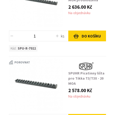
MOA prodloužená
2 636.00 Kč
Na objednávku
ks
DO KOŠÍKU
Kód:
SPU-R-7022
POROVNAT
SPUHR Picatinny lišta
pro Tikka T3/T3X - 20
MOA
2 578.00 Kč
Na objednávku