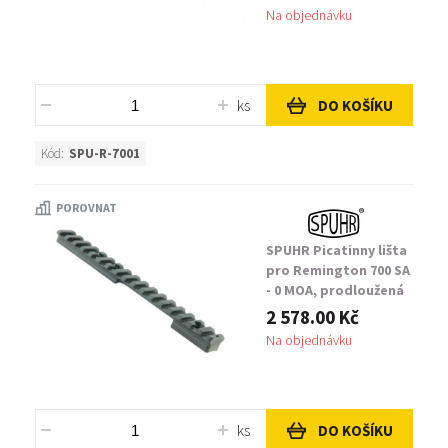
Na objednávku
ks
DO KOŠÍKU
Kód:
SPU-R-7001
POROVNAT
SPUHR Picatinny lišta
pro Remington 700 SA
- 0 MOA, prodloužená
2 578.00 Kč
Na objednávku
ks
DO KOŠÍKU