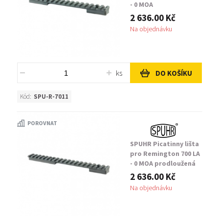
- 0 MOA
2 636.00 Kč
Na objednávku
ks
DO KOŠÍKU
Kód:
SPU-R-7011
POROVNAT
SPUHR Picatinny lišta
pro Remington 700 LA
- 0 MOA prodloužená
2 636.00 Kč
Na objednávku