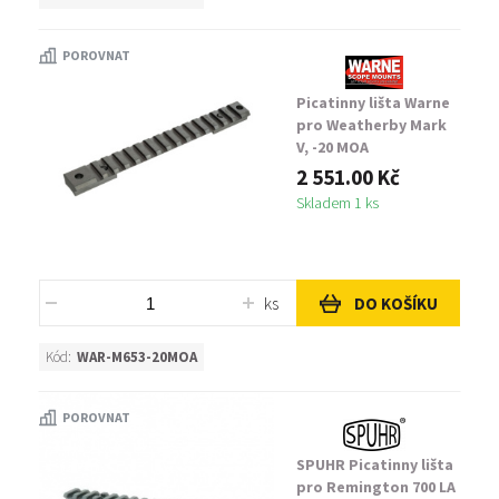
POROVNAT
Picatinny lišta Warne
pro Weatherby Mark
V, -20 MOA
2 551.00 Kč
Skladem 1 ks
ks
DO KOŠÍKU
Kód:
WAR-M653-20MOA
POROVNAT
SPUHR Picatinny lišta
pro Remington 700 LA