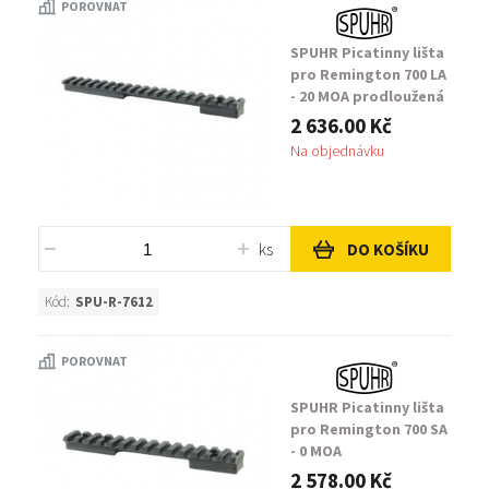
POROVNAT
SPUHR Picatinny lišta
pro Remington 700 LA
- 20 MOA prodloužená
2 636.00 Kč
Na objednávku
ks
DO KOŠÍKU
Kód:
SPU-R-7612
POROVNAT
SPUHR Picatinny lišta
pro Remington 700 SA
- 0 MOA
2 578.00 Kč