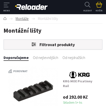
HLEDAT
KOŠÍK
Montáže
Montážní lišty
Montážní lišty
Filtrovat produkty
Doporučujeme
Od nejlevnějších
Od nejdražších
POROVNAT
KRG MOE Picatinny
Rail
od 292.00 Kč
Skladem 5+ ks