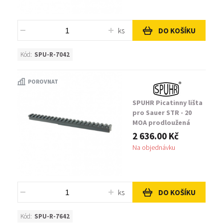
ks
DO KOŠÍKU
Kód:
SPU-R-7042
POROVNAT
SPUHR Picatinny lišta
pro Sauer STR - 20
MOA prodloužená
2 636.00 Kč
Na objednávku
ks
DO KOŠÍKU
Kód:
SPU-R-7642