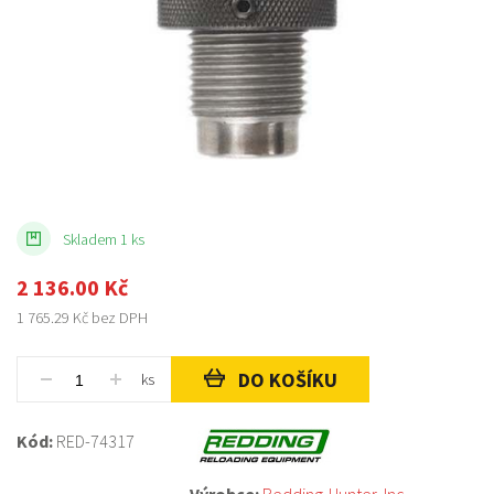
Skladem 1 ks
2 136.00
Kč
1 765.29
Kč bez DPH
DO KOŠÍKU
ks
Kód:
RED-74317