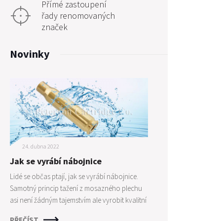
Přímé zastoupení
řady renomovaných
značek
Novinky
24. dubna 2022
Jak se vyrábí nábojnice
Lidé se občas ptají, jak se vyrábí nábojnice.
Samotný princip tažení z mosazného plechu
asi není žádným tajemstvím ale vyrobit kvalitní
nábojnice není zase tak jednoduché jak by se
PŘEČÍST