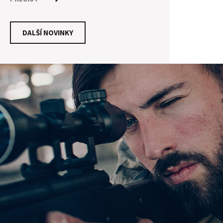
mohlo zdát. Je zapotřebí mnoha kroků a
dodržení technologických postupů pro
vytvoření kvalitní nábojnice, která poskytne
DALŠÍ NOVINKY
střelci maximální konzistenci. Pro osvětlení
procesu výroby si ukážeme výrobní proces
jednoho z nejuznávanějších výrobců
nábojnic - firmy PETERSRON CARTRIDGE.