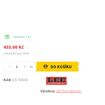
Skladem 1 ks
455.00
Kč
376.03
Kč bez DPH
DO KOŠÍKU
ks
Kód:
LEE-90680
Výrobce:
LEE Precision Inc.