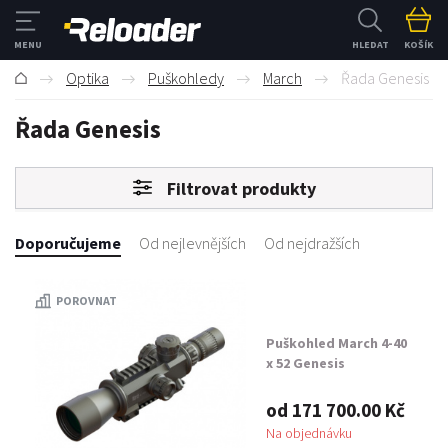
HLEDAT
KOŠÍK
Optika
Puškohledy
March
Řada Genesis
Řada Genesis
Filtrovat produkty
Doporučujeme
Od nejlevnějších
Od nejdražších
POROVNAT
Puškohled March 4-40
x 52 Genesis
od 171 700.00 Kč
Na objednávku