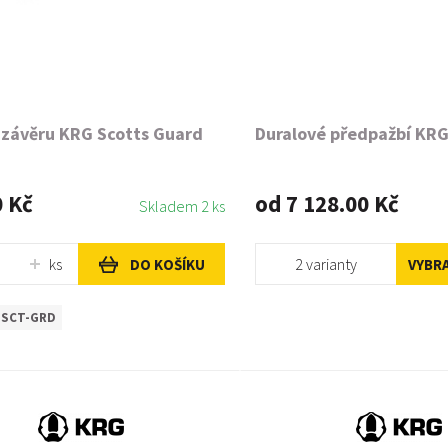
 závěru KRG Scotts Guard
Duralové předpažbí KRG
0 Kč
od 7 128.00 Kč
Skladem 2 ks
ks
2 varianty
DO KOŠÍKU
VYBR
-SCT-GRD