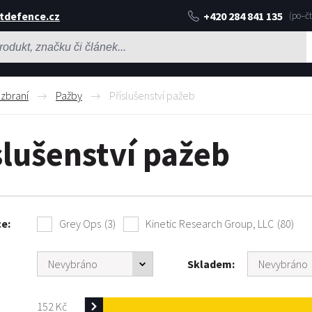
tdefence.cz
+420 284 841 135
 zbraní
Pažby
Příslušenství pažeb
slušenství pažeb
ce
Grey Ops
(3)
Kinetic Research Group, LLC
(80)
Skladem
152
Kč