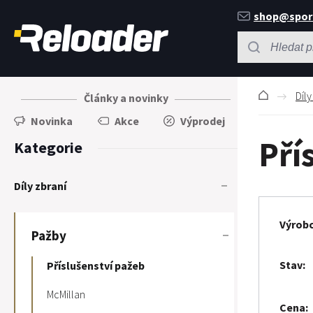
shop@spor
Díly
Články a novinky
Novinka
Akce
Výprodej
Pří
Kategorie
Díly zbraní
Výrob
Pažby
Stav
Příslušenství pažeb
McMillan
Cena