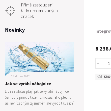
Přímé zastoupení
řady renomovaných
značek
Novinky
Integro
8 238.
24. dubna 2022
Kód:
KRG
Jak se vyrábí nábojnice
Lidé se občas ptají, jak se vyrábí nábojnice.
Samotný princip tažení z mosazného plechu
asi není žádným tajemstvím ale vyrobit kvalitní
nábojnice není zase tak jednoduché jak by se