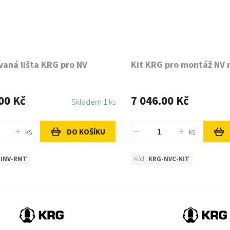
vaná lišta KRG pro NV
Kit KRG pro montáž NV 
00 Kč
7 046.00 Kč
Skladem 1 ks
ks
ks
DO KOŠÍKU
-INV-RMT
Kód:
KRG-NVC-KIT