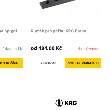
na Spigot
Kluzák pro pažbu KRG Bravo
od 484.00 Kč
Skladem 1 ks
Na objednávku
4 varianty
DO KOŠÍKU
VYBRAT VARIANTU