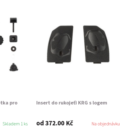
otka pro
Insert do rukojeťi KRG s logem
od 372.00 Kč
Skladem 1 ks
Na objednávku