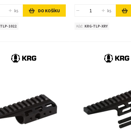
ks
ks
DO KOŠÍKU
TLP-1022
Kód:
KRG-TLP-XRY