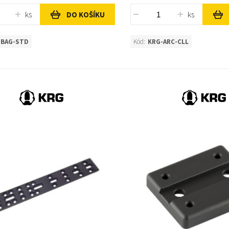
ks
ks
DO KOŠÍKU
-BAG-STD
Kód:
KRG-ARC-CLL