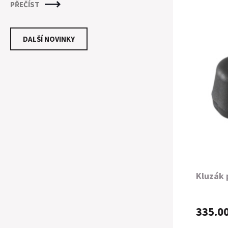
PŘEČÍST
mohlo zdát. Je zapotřebí mnoha kroků a
dodržení technologických postupů pro
vytvoření kvalitní nábojnice, která poskytne
DALŠÍ NOVINKY
střelci maximální konzistenci. Pro osvětlení
procesu výroby si ukážeme výrobní proces
jednoho z nejuznávanějších výrobců
nábojnic - firmy PETERSRON CARTRIDGE.
Kluzák 
335.0