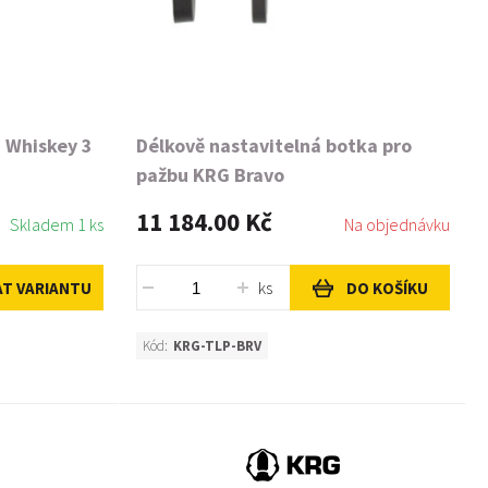
 Whiskey 3
Délkově nastavitelná botka pro
pažbu KRG Bravo
11 184.00 Kč
Skladem 1 ks
Na objednávku
ks
AT VARIANTU
DO KOŠÍKU
Kód:
KRG-TLP-BRV