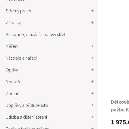
Střelný prach
Zápalky
Kalibrace, mazání a úpravy střel
Měření
Nástroje a nářadí
Optika
Montáže
Zbraně
Délkově
Doplňky a příslušenství
pažbu K
Údržba a číštění zbraní
1 975.
Terče a terčová zařízení