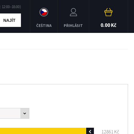
NAJÍT
0.00 Kč
ČEŠTINA
PŘIHLÁSIT
12861
Kč