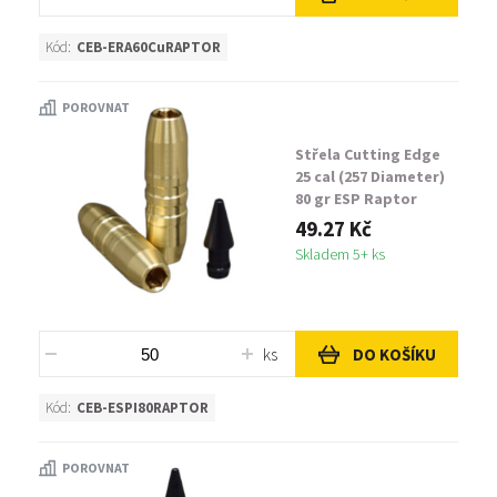
Kód:
CEB-ERA60CuRAPTOR
POROVNAT
Střela Cutting Edge
25 cal (257 Diameter)
80 gr ESP Raptor
49.27 Kč
Skladem 5+ ks
ks
DO KOŠÍKU
Kód:
CEB-ESPI80RAPTOR
POROVNAT