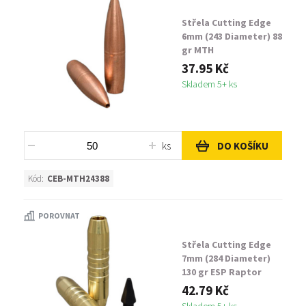
Střela Cutting Edge
6mm (243 Diameter) 88
gr MTH
37.95 Kč
Skladem 5+ ks
ks
DO KOŠÍKU
Kód:
CEB-MTH24388
POROVNAT
Střela Cutting Edge
7mm (284 Diameter)
130 gr ESP Raptor
42.79 Kč