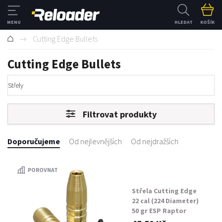
HLEDAT
KOŠÍK
Cutting Edge Bullets
Cutting Edge Bullets
Střely
Filtrovat produkty
Doporučujeme
Od nejlevnějších
Od nejdražších
POROVNAT
Střela Cutting Edge
22 cal (224 Diameter)
50 gr ESP Raptor