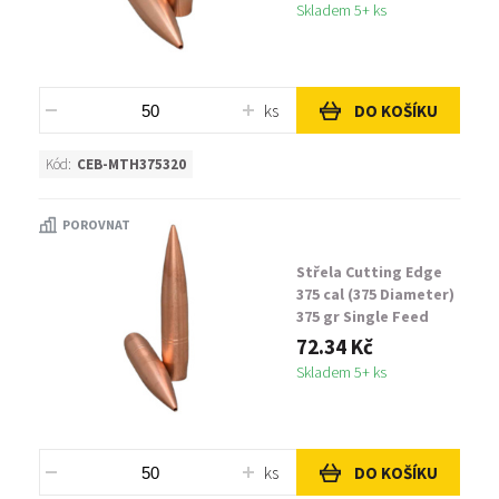
Skladem 5+ ks
ks
DO KOŠÍKU
Kód:
CEB-MTH375320
POROVNAT
Střela Cutting Edge
375 cal (375 Diameter)
375 gr Single Feed
MTH
72.34 Kč
Skladem 5+ ks
ks
DO KOŠÍKU