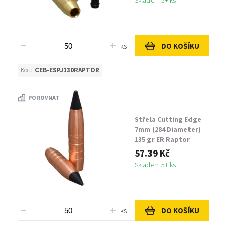
Skladem 5+ ks
ks
DO KOŠÍKU
Kód:
CEB-ESPJ130RAPTOR
POROVNAT
Střela Cutting Edge
7mm (284 Diameter)
135 gr ER Raptor
57.39 Kč
Skladem 5+ ks
ks
DO KOŠÍKU