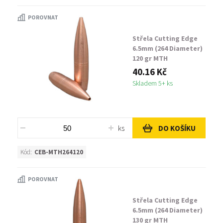
POROVNAT
Střela Cutting Edge
6.5mm (264 Diameter)
120 gr MTH
40.16 Kč
Skladem 5+ ks
ks
DO KOŠÍKU
Kód:
CEB-MTH264120
POROVNAT
Střela Cutting Edge
6.5mm (264 Diameter)
130 gr MTH