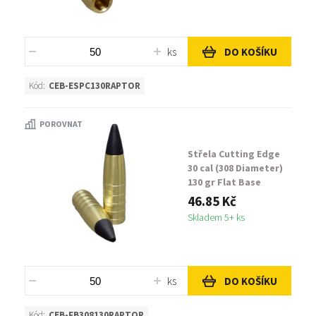
ks
DO KOŠÍKU
Kód:
CEB-ESPC130RAPTOR
POROVNAT
Střela Cutting Edge
30 cal (308 Diameter)
130 gr Flat Base
Raptor
46.85 Kč
Skladem 5+ ks
ks
DO KOŠÍKU
Kód:
CEB-FB308130RAPTOR