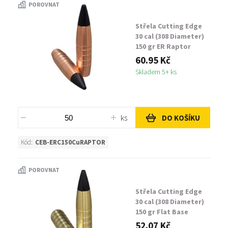
POROVNAT
Střela Cutting Edge
30 cal (308 Diameter)
150 gr ER Raptor
60.95 Kč
Skladem 5+ ks
ks
DO KOŠÍKU
Kód:
CEB-ERC150CuRAPTOR
POROVNAT
Střela Cutting Edge
30 cal (308 Diameter)
150 gr Flat Base
Raptor
52.07 Kč