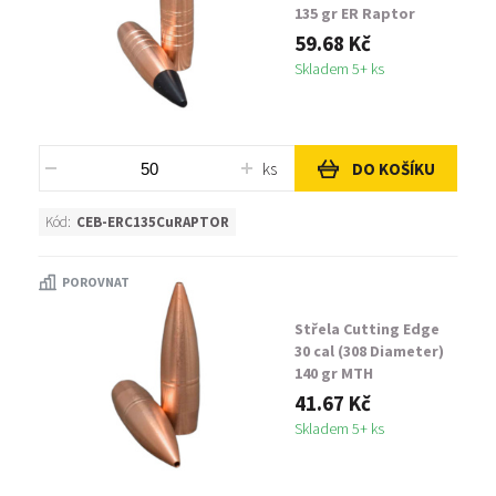
135 gr ER Raptor
59.68 Kč
Skladem 5+ ks
ks
DO KOŠÍKU
Kód:
CEB-ERC135CuRAPTOR
POROVNAT
Střela Cutting Edge
30 cal (308 Diameter)
140 gr MTH
41.67 Kč
Skladem 5+ ks