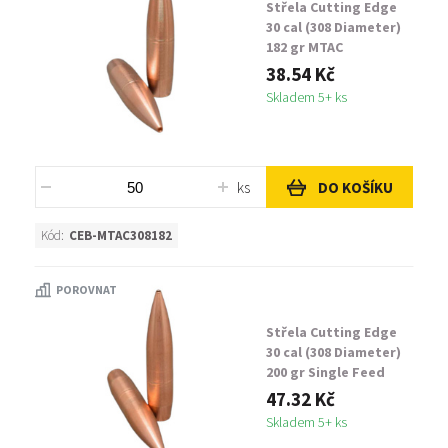
Střela Cutting Edge
30 cal (308 Diameter)
182 gr MTAC
38.54 Kč
Skladem 5+ ks
ks
DO KOŠÍKU
Kód:
CEB-MTAC308182
POROVNAT
Střela Cutting Edge
30 cal (308 Diameter)
200 gr Single Feed
MTH
47.32 Kč
Skladem 5+ ks