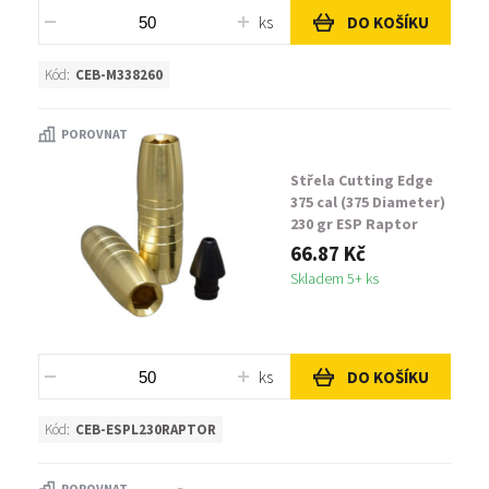
ks
DO KOŠÍKU
Kód:
CEB-M338260
POROVNAT
Střela Cutting Edge
375 cal (375 Diameter)
230 gr ESP Raptor
66.87 Kč
Skladem 5+ ks
ks
DO KOŠÍKU
Kód:
CEB-ESPL230RAPTOR
POROVNAT