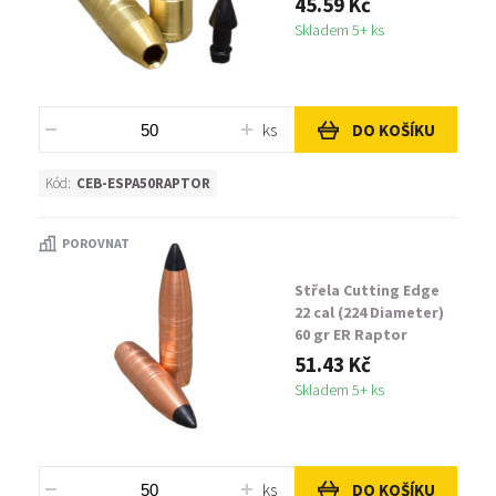
45.59 Kč
Skladem 5+ ks
ks
DO KOŠÍKU
Kód:
CEB-ESPA50RAPTOR
POROVNAT
Střela Cutting Edge
22 cal (224 Diameter)
60 gr ER Raptor
51.43 Kč
Skladem 5+ ks
ks
DO KOŠÍKU