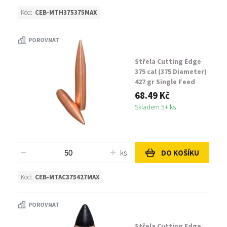
Kód:
CEB-MTH375375MAX
POROVNAT
Střela Cutting Edge
375 cal (375 Diameter)
427 gr Single Feed
MTAC
68.49 Kč
Skladem 5+ ks
ks
DO KOŠÍKU
Kód:
CEB-MTAC375427MAX
POROVNAT
Střela Cutting Edge