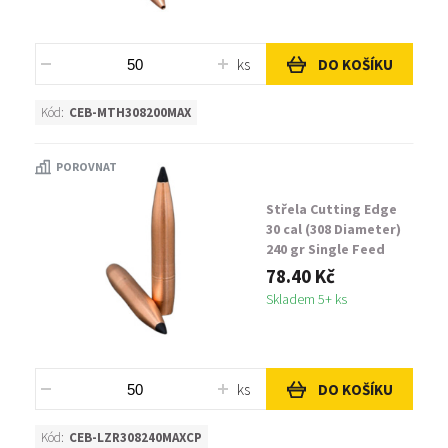
ks
DO KOŠÍKU
Kód:
CEB-MTH308200MAX
POROVNAT
Střela Cutting Edge
30 cal (308 Diameter)
240 gr Single Feed
Lazer-Tipped Hollow
78.40 Kč
Point
Skladem 5+ ks
ks
DO KOŠÍKU
Kód:
CEB-LZR308240MAXCP