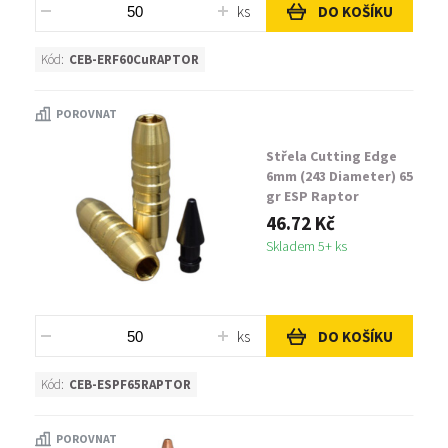
ks
DO KOŠÍKU
Kód:
CEB-ERF60CuRAPTOR
POROVNAT
Střela Cutting Edge
6mm (243 Diameter) 65
gr ESP Raptor
46.72 Kč
Skladem 5+ ks
ks
DO KOŠÍKU
Kód:
CEB-ESPF65RAPTOR
POROVNAT