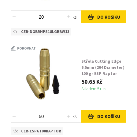
ks
DO KOŠÍKU
Kód:
CEB-DGBRHPS18LGBBW13
POROVNAT
Střela Cutting Edge
6.5mm (264 Diameter)
100 gr ESP Raptor
50.65 Kč
Skladem 5+ ks
ks
DO KOŠÍKU
Kód:
CEB-ESPG100RAPTOR