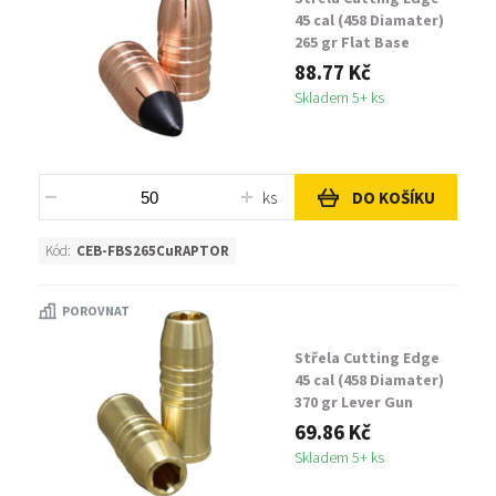
45 cal (458 Diamater)
265 gr Flat Base
Raptor
88.77 Kč
Skladem 5+ ks
ks
DO KOŠÍKU
Kód:
CEB-FBS265CuRAPTOR
POROVNAT
Střela Cutting Edge
45 cal (458 Diamater)
370 gr Lever Gun
Safari Raptor
69.86 Kč
Skladem 5+ ks