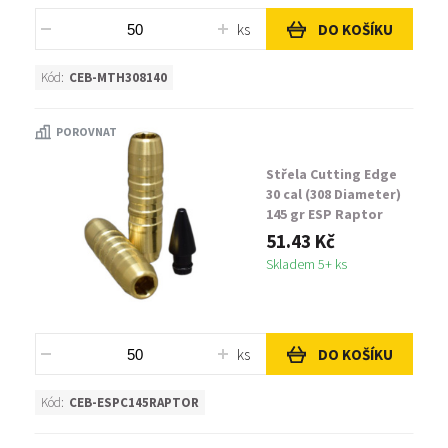
ks
DO KOŠÍKU
Kód:
CEB-MTH308140
POROVNAT
Střela Cutting Edge
30 cal (308 Diameter)
145 gr ESP Raptor
51.43 Kč
Skladem 5+ ks
ks
DO KOŠÍKU
Kód:
CEB-ESPC145RAPTOR