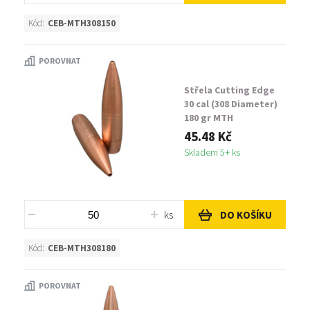
Kód:
CEB-MTH308150
POROVNAT
Střela Cutting Edge
30 cal (308 Diameter)
180 gr MTH
45.48 Kč
Skladem 5+ ks
ks
DO KOŠÍKU
Kód:
CEB-MTH308180
POROVNAT