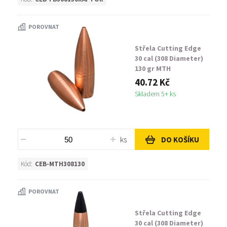
POROVNAT
Střela Cutting Edge
30 cal (308 Diameter)
130 gr MTH
40.72 Kč
Skladem 5+ ks
ks
DO KOŠÍKU
Kód:
CEB-MTH308130
POROVNAT
Střela Cutting Edge
30 cal (308 Diameter)