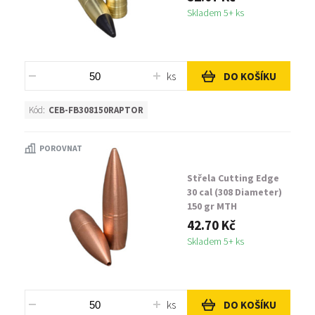
Skladem 5+ ks
ks
DO KOŠÍKU
Kód:
CEB-FB308150RAPTOR
POROVNAT
Střela Cutting Edge
30 cal (308 Diameter)
150 gr MTH
42.70 Kč
Skladem 5+ ks
ks
DO KOŠÍKU