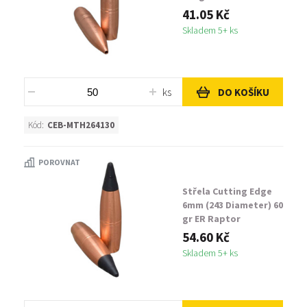
41.05 Kč
Skladem 5+ ks
ks
DO KOŠÍKU
Kód:
CEB-MTH264130
POROVNAT
Střela Cutting Edge
6mm (243 Diameter) 60
gr ER Raptor
54.60 Kč
Skladem 5+ ks