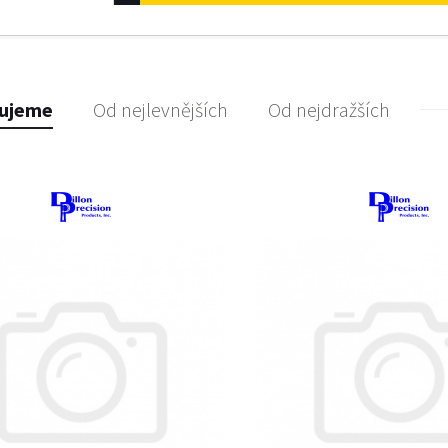
ujeme
Od nejlevnějších
Od nejdražších