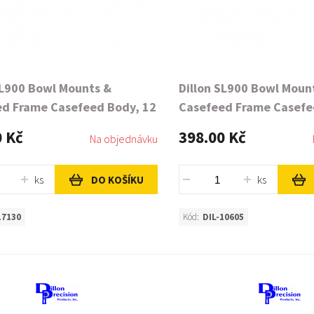
SL900 Bowl Mounts &
Dillon SL900 Bowl Moun
d Frame Casefeed Body, 12
Casefeed Frame Casefe
ga
0 Kč
398.00 Kč
Na objednávku
ks
ks
DO KOŠÍKU
17130
Kód:
DIL-10605