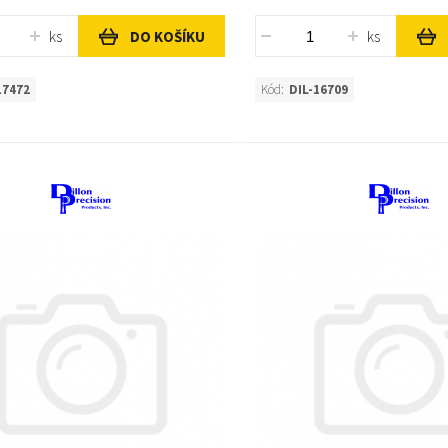
ks
ks
DO KOŠÍKU
17472
Kód:
DIL-16709