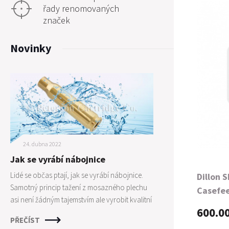
řady renomovaných
značek
Novinky
24. dubna 2022
Jak se vyrábí nábojnice
Lidé se občas ptají, jak se vyrábí nábojnice.
Dillon 
Samotný princip tažení z mosazného plechu
Casefee
asi není žádným tajemstvím ale vyrobit kvalitní
28 ga
600.0
nábojnice není zase tak jednoduché jak by se
PŘEČÍST
mohlo zdát. Je zapotřebí mnoha kroků a