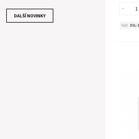
dodržení technologických postupů pro
vytvoření kvalitní nábojnice, která poskytne
DALŠÍ NOVINKY
střelci maximální konzistenci. Pro osvětlení
Kód:
DIL-
procesu výroby si ukážeme výrobní proces
jednoho z nejuznávanějších výrobců
nábojnic - firmy PETERSRON CARTRIDGE.