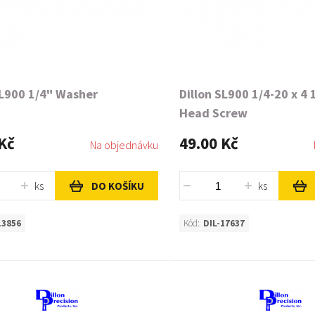
SL900 1/4" Washer
Dillon SL900 1/4-20 x 4 
Head Screw
Kč
49.00 Kč
Na objednávku
ks
ks
DO KOŠÍKU
13856
Kód:
DIL-17637