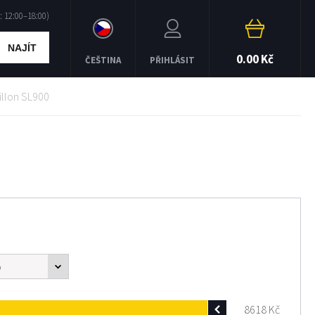
NAJÍT
0.00 Kč
ČEŠTINA
PŘIHLÁSIT
Dillon SL900
8618
Kč