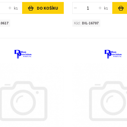
ks
ks
DO KOŠÍKU
10617
Kód:
DIL-16707