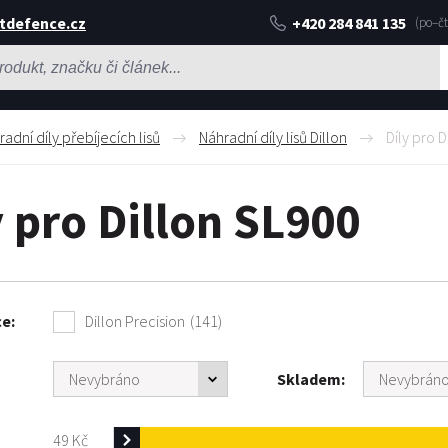
tdefence.cz
+420 284 841 135
adní díly přebíjecích lisů
Náhradní díly lisů Dillon
Díly pro 
y pro Dillon SL900
ce
Dillon Precision
(141)
Skladem
49
Kč