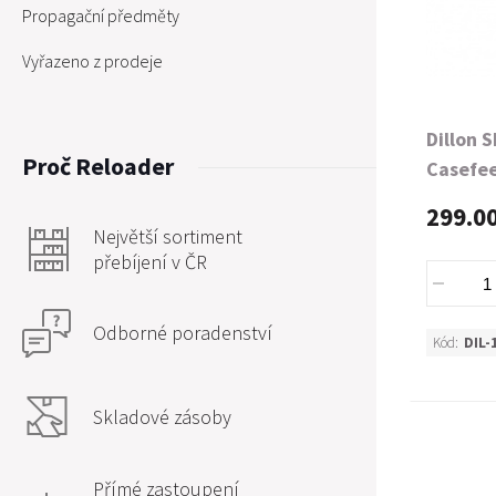
Propagační předměty
Vyřazeno z prodeje
Dillon 
Proč Reloader
Casefee
ga
299.0
Největší sortiment
přebíjení v ČR
Odborné poradenství
Kód:
DIL-
Skladové zásoby
Přímé zastoupení