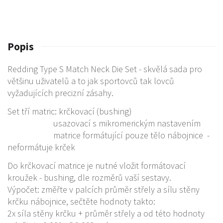
Popis
Redding Type S Match Neck Die Set - skvělá sada pro
většinu uživatelů a to jak sportovců tak lovců
vyžadujících precizní zásahy.
Set tří matric: krčkovací (bushing)
usazovací s mikromerickým nastavením
matrice formátující pouze tělo nábojnice -
neformátuje krček
Do krčkovací matrice je nutné vložit formátovací
kroužek - bushing, dle rozměrů vaší sestavy.
Výpočet: změřte v palcích průměr střely a sílu stěny
krčku nábojnice, sečtěte hodnoty takto:
2x síla stěny krčku + průměr střely a od této hodnoty