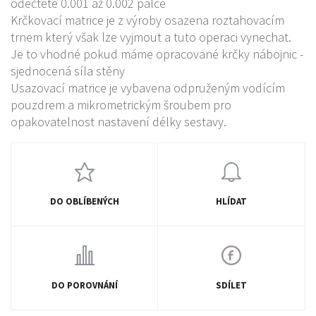
odečtete 0.001 až 0.002 palce
Krčkovací matrice je z výroby osazena roztahovacím
trnem který však lze vyjmout a tuto operaci vynechat.
Je to vhodné pokud máme opracované krčky nábojnic -
sjednocená síla stěny
Usazovací matrice je vybavena odpruženým vodícím
pouzdrem a mikrometrickým šroubem pro
opakovatelnost nastavení délky sestavy.
DO OBLÍBENÝCH
HLÍDAT
DO POROVNÁNÍ
SDÍLET