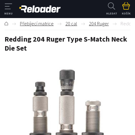
HLEDAT
KOŠÍK
Přebíjecí matrice
20 cal
204 Ruger
Reddin
Redding 204 Ruger Type S-Match Neck
Die Set