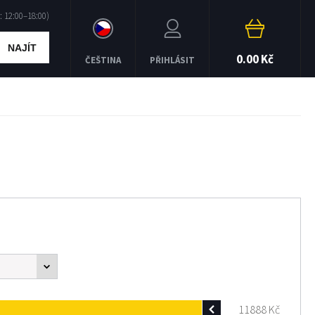
NAJÍT
0.00 Kč
ČEŠTINA
PŘIHLÁSIT
11888
Kč