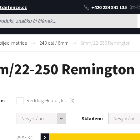
tdefence.cz
+420 284 841 135
bíjecí matrice
243 cal / 6mm
6mm/22-250 Remington
/22-250 Remington
ce
Redding-Hunter, Inc.
(3)
Skladem
2987
Kč