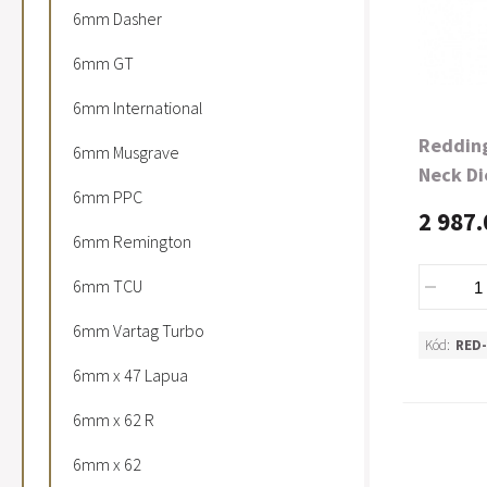
6mm Dasher
6mm GT
6mm International
Reddin
6mm Musgrave
Neck Di
6mm PPC
2 987.
6mm Remington
6mm TCU
6mm Vartag Turbo
Kód:
RED-
6mm x 47 Lapua
6mm x 62 R
6mm x 62