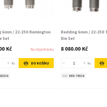
g 6mm / 22-250 Remington
Redding 6mm / 22-250 
e Set
Die Set
00 Kč
8 080.00 Kč
Na objednávku
ks
ks
DO KOŠÍKU
82516
Kód:
RED-78516