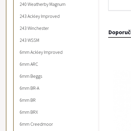
240 Weatherby Magnum
243 Ackley Improved
243 Winchester
Doporuč
243 WSSM
6mm Ackley Improved
6mm ARC
6mm Beggs
6mm BR-A
6mm BR
6mm BRX
6mm Creedmoor