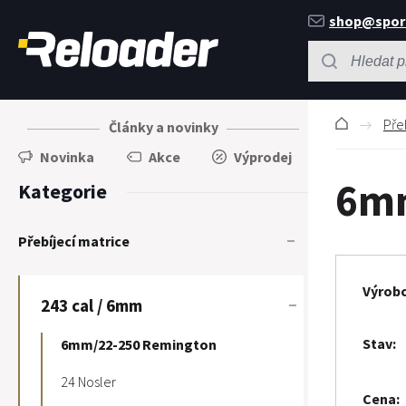
shop@spor
Pře
Články a novinky
Novinka
Akce
Výprodej
6mm
Kategorie
Přebíjecí matrice
Výrob
243 cal / 6mm
Stav
6mm/22-250 Remington
24 Nosler
Cena