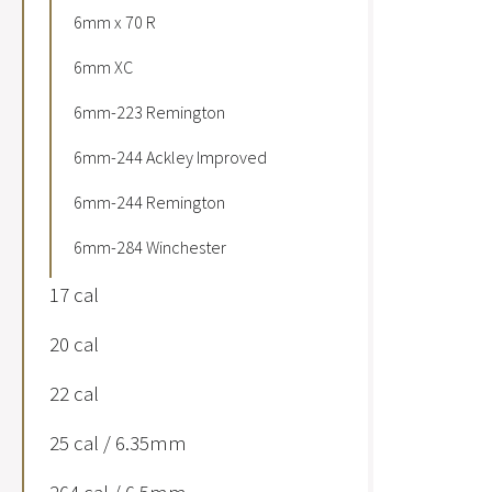
6mm x 70 R
6mm XC
6mm-223 Remington
6mm-244 Ackley Improved
6mm-244 Remington
6mm-284 Winchester
17 cal
20 cal
22 cal
25 cal / 6.35mm