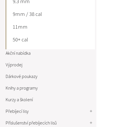
9.3 mm
9mm / 38 cal
11mm
50+ cal
Akční nabídka
Výprodej
Dárkové poukazy
Knihy a programy
Kurzy a školení
Přebíjecí lisy
Příslušenství přebíjecích lisů