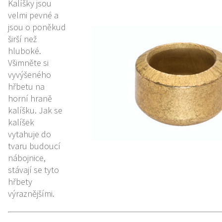
Kalíšky jsou
velmi pevné a
jsou o poněkud
širší než
hluboké.
Všimněte si
vyvýšeného
hřbetu na
horní hraně
kalíšku. Jak se
kalíšek
vytahuje do
tvaru budoucí
nábojnice,
stávají se tyto
hřbety
výraznějšími.