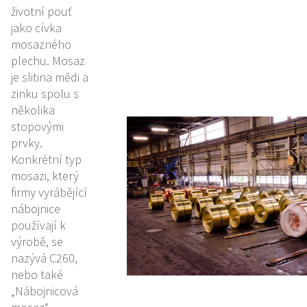
životní pouť
jako cívka
mosazného
plechu. Mosaz
je slitina mědi a
zinku spolu s
několika
stopovými
prvky.
Konkrétní typ
mosazi, který
firmy vyrábějící
nábojnice
používají k
výrobě, se
nazývá C260,
nebo také
„Nábojnicová