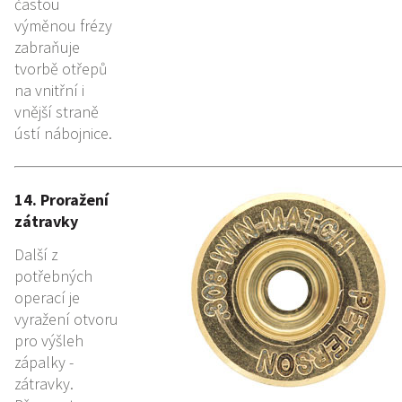
častou
výměnou frézy
zabraňuje
tvorbě otřepů
na vnitřní i
vnější straně
ústí nábojnice.
14. Proražení
zátravky
Další z
potřebných
operací je
vyražení otvoru
pro výšleh
zápalky -
zátravky.