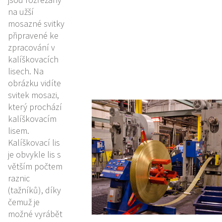
na užší
mosazné svitky
připravené ke
zpracování v
kalíškovacích
lisech. Na
obrázku vidíte
svitek mosazi,
který prochází
kalíškovacím
lisem.
Kalíškovací lis
je obvykle lis s
větším počtem
raznic
(tažníků), díky
čemuž je
možné vyrábět