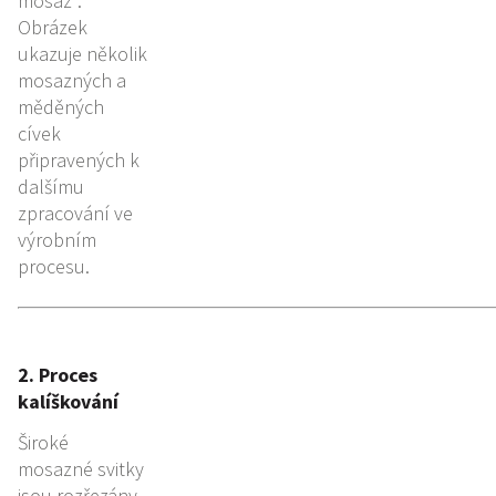
mosaz“.
Obrázek
ukazuje několik
mosazných a
měděných
cívek
připravených k
dalšímu
zpracování ve
výrobním
procesu.
2. Proces
kalíškování
Široké
mosazné svitky
jsou rozřezány