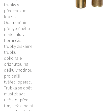
trubky v
předchozím
kroku.
Odstraněním
přebytečného
materiálu v
horní části
trubky získáme
trubku
dokonale
oříznutou na
délku vhodnou
pro další
tvářecí operaci.
Trubka se opět
musí zbavit
nečistot před
tím, než je na ní