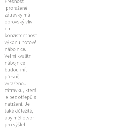
Přesnost
proražené
zátravky má
obrovský vliv
na
konzistentnost
výkonu hotové
nábojnice.
Velmi kvalitní
nábojnice
budou mít
přesně
vyraženou
zátravku, která
je bez otřepů a
natržení. Je
také důležité,
aby měl otvor
pro výšleh