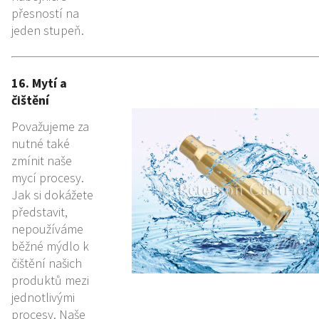
přesností na
jeden stupeň.
16. Mytí a
čištění
Považujeme za
nutné také
zmínit naše
mycí procesy.
Jak si dokážete
představit,
nepoužíváme
běžné mýdlo k
čištění našich
produktů mezi
jednotlivými
procesy. Naše