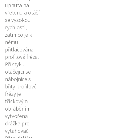
upnuta na
vřetenu a otáčí
se vysokou
rychlostí,
zatímco je k
němu
přitlačována
profilová fréza.
Při styku
otáčející se
nábojnice s
břity profilové
frézy je
třískovým
obráběním
vytvořena
drážka pro
vytahovač.