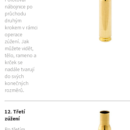
nábojnice po
průchodu
druhým
krokem v rámci
operace
zúžení. Jak
můžete vidět,
tělo, rameno a
krček se
nadále tvarují
do svých
konečných
rozměrů.
12. Třetí
zúžení
Po třetím