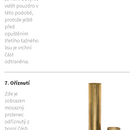
vidět pouzdro v
této podobě,
protože ještě
před
opuštěním
třetího tažného
lisu je vrchní
část
odtraněna.
7. Oříznutí
Zde je
zobrazen
mosazný
prstenec
odříznutý z
horní části