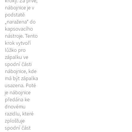
kroky. Za prvé,
nábojnice je v
podstatě
„naražena“ do
kapsovacího
nástroje. Tento
krok vytvoří
lůžko pro
zápalku ve
spodní části
nábojnice, kde
má být zápalka
usazena. Poté
je nábojnice
předána ke
dnovému
razidlu, které
zplošťuje
spodní část