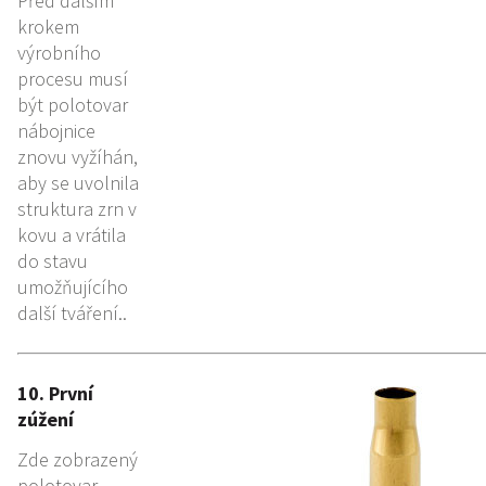
Před dalším
krokem
výrobního
procesu musí
být polotovar
nábojnice
znovu vyžíhán,
aby se uvolnila
struktura zrn v
kovu a vrátila
do stavu
umožňujícího
další tváření..
10. První
zúžení
Zde zobrazený
polotovar