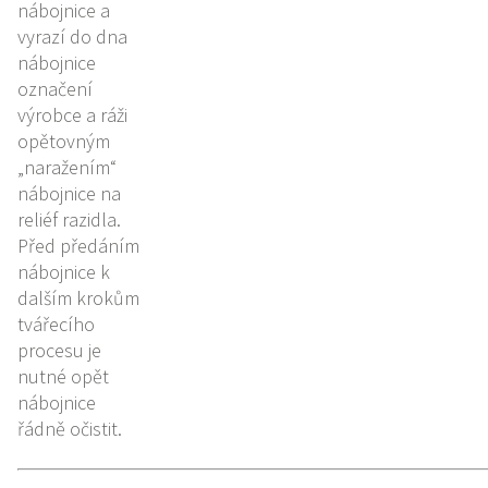
nábojnice a
vyrazí do dna
nábojnice
označení
výrobce a ráži
opětovným
„naražením“
nábojnice na
reliéf razidla.
Před předáním
nábojnice k
dalším krokům
tvářecího
procesu je
nutné opět
nábojnice
řádně očistit.