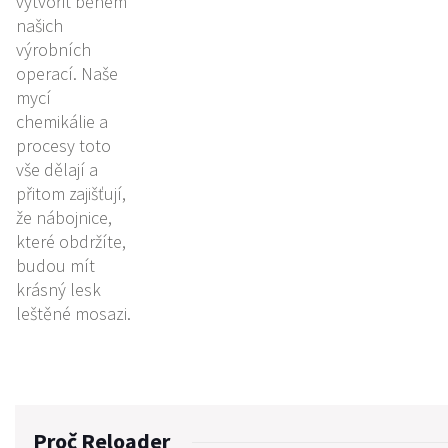
vytvořit během
našich
výrobních
operací. Naše
mycí
chemikálie a
procesy toto
vše dělají a
přitom zajišťují,
že nábojnice,
které obdržíte,
budou mít
krásný lesk
leštěné mosazi.
Proč Reloader