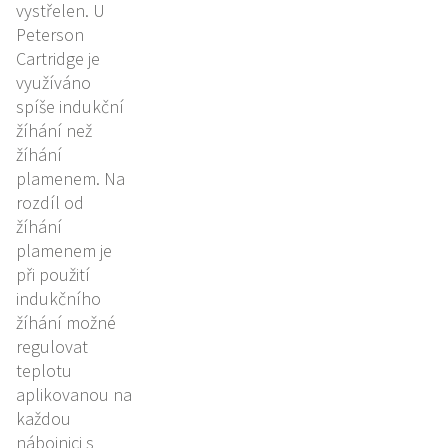
vystřelen. U
Peterson
Cartridge je
využíváno
spíše indukční
žíhání než
žíhání
plamenem. Na
rozdíl od
žíhání
plamenem je
při použití
indukčního
žíhání možné
regulovat
teplotu
aplikovanou na
každou
nábojnici s