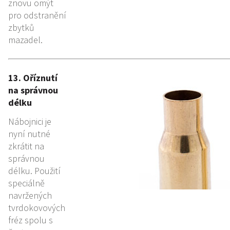
znovu omýt
pro odstranění
zbytků
mazadel.
13. Oříznutí
na správnou
délku
Nábojnici je
nyní nutné
zkrátit na
správnou
délku. Použití
speciálně
navržených
tvrdokovových
fréz spolu s