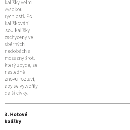
kalíšky velmi
vysokou
rychlostí. Po
kalíškování
jsou kalíšky
zachyceny ve
sběrných
nádobách a
mosazný šrot,
který zbyde, se
následně
znovu roztaví,
aby se vytvořily
další cívky.
3. Hotové
kalíšky