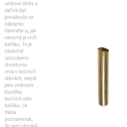
celkové délky a
začíná být
považován za
nábojnici.
Všimněte si, jak
nerovný je vrch
kalíšku. To je
částečně
způsobeno
strukturou
zrna v bočních
stěnách, stejně
jako změnami
tloušťky
bočních stěn
kalíšku. Je
třeba
poznamenat,
že není obvyklé