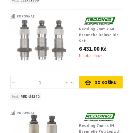
Kód:
LEE-91386
POROVNAT
Redding 7mm x 64
Brenneke Deluxe Die
Set
6 431.00 Kč
Na objednávku
ks
DO KOŠÍKU
Kód:
RED-84340
POROVNAT
Redding 7mm x 64
Brenneke Full Length