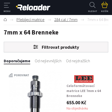
HLEDAT
KOŠÍK
Přebíjecí matrice
284 cal / 7mm
7mm x 64 Bre
7mm x 64 Brenneke
Filtrovat produkty
Doporučujeme
Od nejlevnějších
Od nejdražších
POROVNAT
Celoformátovací
matrice LEE 7mm x 64
Brenneke
655.00 Kč
Na objednávku