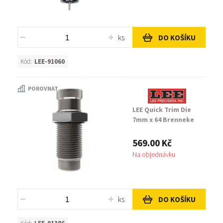
ks
DO KOŠÍKU
Kód:
LEE-91060
POROVNAT
LEE Quick Trim Die
7mm x 64 Brenneke
569.00 Kč
Na objednávku
ks
DO KOŠÍKU