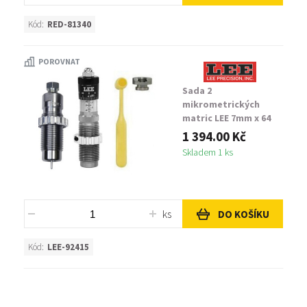
Kód:
RED-81340
POROVNAT
Sada 2
mikrometrických
matric LEE 7mm x 64
Brenneke
1 394.00 Kč
Skladem 1 ks
ks
DO KOŠÍKU
Kód:
LEE-92415