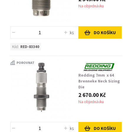
Na objednávku
ks
DO KOŠÍKU
Kód:
RED-83340
POROVNAT
Redding 7mm x 64
Brenneke Neck Sizing
Die
2 670.00 Kč
Na objednávku
ks
DO KOŠÍKU