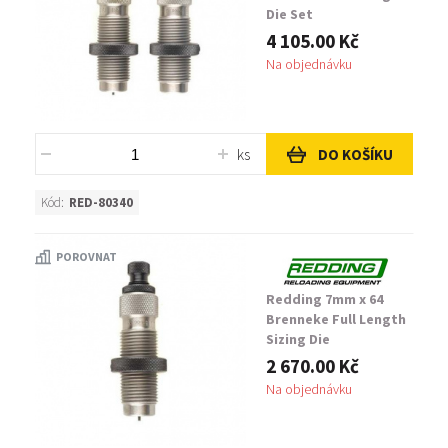
Die Set
4 105.00 Kč
Na objednávku
ks
DO KOŠÍKU
Kód:
RED-80340
POROVNAT
Redding 7mm x 64
Brenneke Full Length
Sizing Die
2 670.00 Kč
Na objednávku