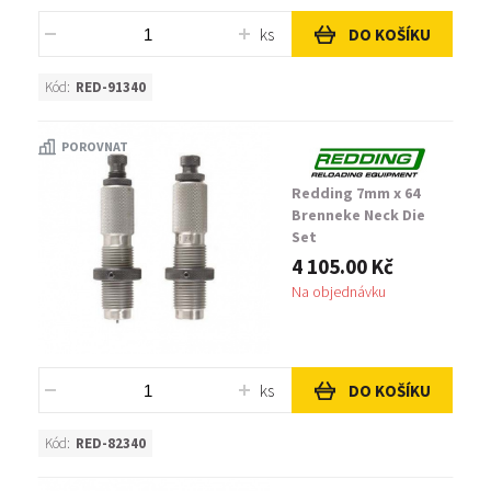
ks
DO KOŠÍKU
Kód:
RED-91340
POROVNAT
Redding 7mm x 64
Brenneke Neck Die
Set
4 105.00 Kč
Na objednávku
ks
DO KOŠÍKU
Kód:
RED-82340