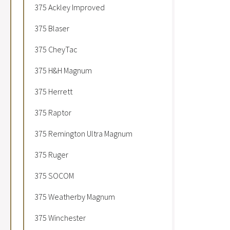
375 Ackley Improved
375 Blaser
375 CheyTac
375 H&H Magnum
375 Herrett
375 Raptor
375 Remington Ultra Magnum
375 Ruger
375 SOCOM
375 Weatherby Magnum
375 Winchester