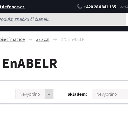
tdefence.cz
+420 284 841 135
bíjecí matrice
375 cal
375 EnABELR
 EnABELR
Skladem