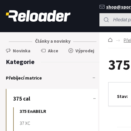
shop@spor
Pře
Články a novinky
Novinka
Akce
Výprodej
375
Kategorie
Přebíjecí matrice
Stav
375 cal
375 EnABELR
37 XC