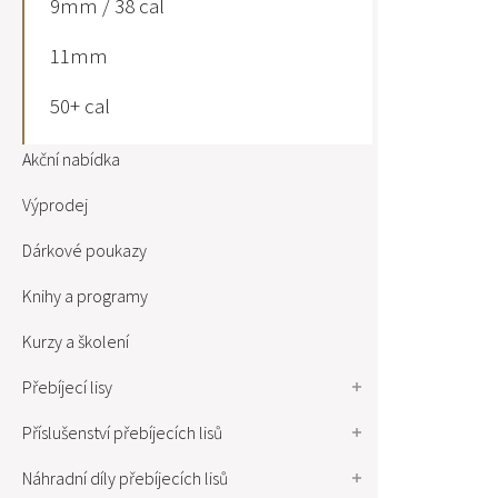
9mm / 38 cal
11mm
50+ cal
Akční nabídka
Výprodej
Dárkové poukazy
Knihy a programy
Kurzy a školení
Přebíjecí lisy
Příslušenství přebíjecích lisů
Náhradní díly přebíjecích lisů