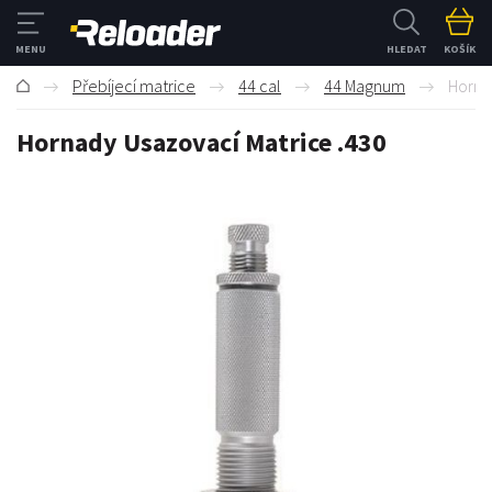
HLEDAT
KOŠÍK
Přebíjecí matrice
44 cal
44 Magnum
Horna
Hornady Usazovací Matrice .430