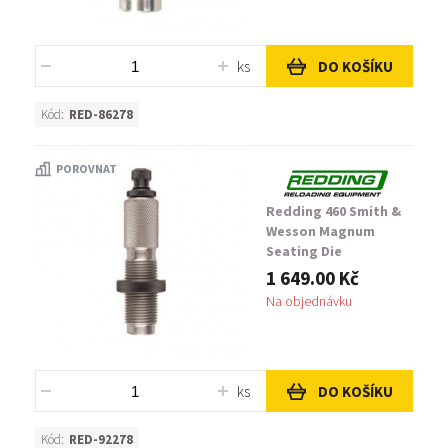
ks
DO KOŠÍKU
Kód:
RED-86278
POROVNAT
Redding 460 Smith &
Wesson Magnum
Seating Die
1 649.00 Kč
Na objednávku
ks
DO KOŠÍKU
Kód:
RED-92278