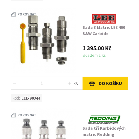
POROVNAT
Sada 3 Matric LEE 460
S&W Carbide
1 395.00 Kč
Skladem 1 ks
ks
DO KOŠÍKU
Kód:
LEE-90344
POROVNAT
Sada tří Karbidových
matric Redding