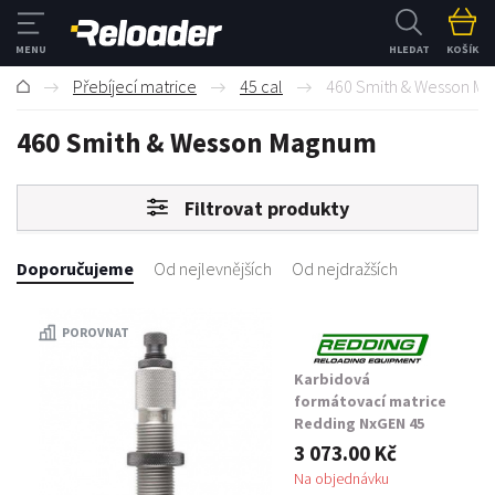
HLEDAT
KOŠÍK
Přebíjecí matrice
45 cal
460 Smith & Wesson M
460 Smith & Wesson Magnum
Filtrovat produkty
Doporučujeme
Od nejlevnějších
Od nejdražších
POROVNAT
Karbidová
formátovací matrice
Redding NxGEN 45
Colt / 454 Casull
3 073.00 Kč
Na objednávku