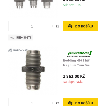
Skladem 1 ks
ks
DO KOŠÍKU
Kód:
RED-80278
POROVNAT
Redding 460 S&W
Magnum Trim Die
1 863.00 Kč
Na objednávku
ks
DO KOŠÍKU