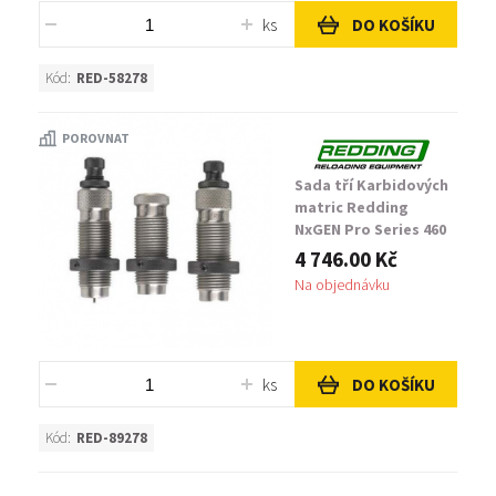
ks
DO KOŠÍKU
Kód:
RED-58278
POROVNAT
Sada tří Karbidových
matric Redding
NxGEN Pro Series 460
S&W Magnum
4 746.00 Kč
Na objednávku
ks
DO KOŠÍKU
Kód:
RED-89278