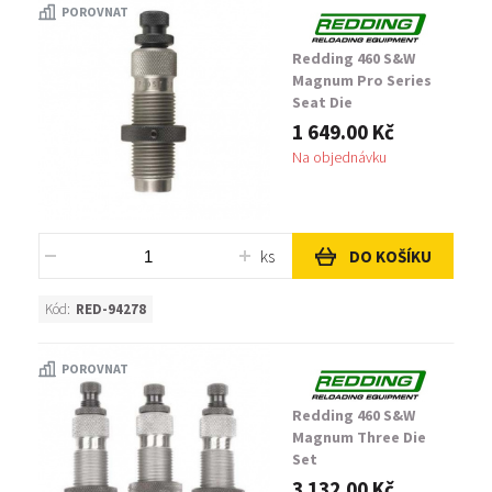
POROVNAT
Redding 460 S&W
Magnum Pro Series
Seat Die
1 649.00 Kč
Na objednávku
ks
DO KOŠÍKU
Kód:
RED-94278
POROVNAT
Redding 460 S&W
Magnum Three Die
Set
3 132.00 Kč