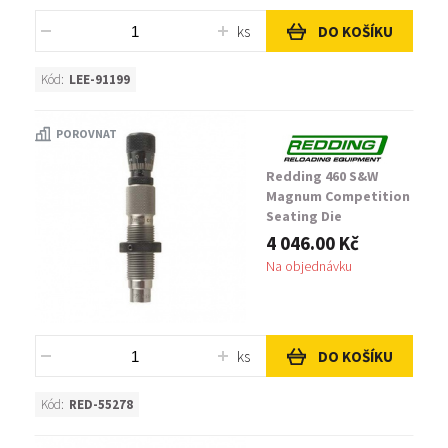
ks
DO KOŠÍKU
Kód:
LEE-91199
POROVNAT
Redding 460 S&W
Magnum Competition
Seating Die
4 046.00 Kč
Na objednávku
ks
DO KOŠÍKU
Kód:
RED-55278