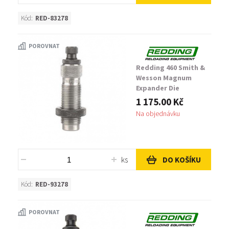
Kód:
RED-83278
POROVNAT
Redding 460 Smith &
Wesson Magnum
Expander Die
1 175.00 Kč
Na objednávku
ks
DO KOŠÍKU
Kód:
RED-93278
POROVNAT