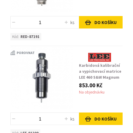
ks
DO KOŠÍKU
Kód:
RED-87191
POROVNAT
Karbidová kalibrační
a vypichovací matrice
LEE 460 S&W Magnum
853.00 Kč
Na objednávku
ks
DO KOŠÍKU