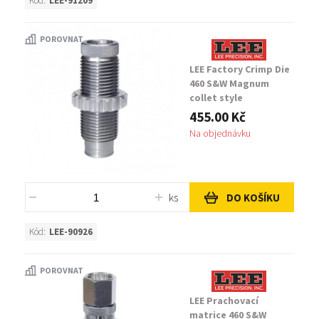
Kód:
LEE-91209
POROVNAT
LEE Factory Crimp Die
460 S&W Magnum
collet style
455.00 Kč
Na objednávku
ks
DO KOŠÍKU
Kód:
LEE-90926
POROVNAT
LEE Prachovací
matrice 460 S&W