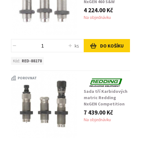
NxGEN 460 S&W
Magnum
4 224.00 Kč
Na objednávku
ks
DO KOŠÍKU
Kód:
RED-88278
POROVNAT
Sada tří Karbidových
matric Redding
NxGEN Competition
Pro Series 460 S&W
7 439.00 Kč
Na objednávku